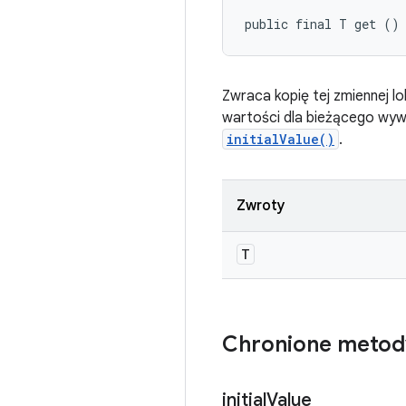
public final T get ()
Zwraca kopię tej zmiennej l
wartości dla bieżącego wyw
initialValue()
.
Zwroty
T
Chronione metod
initial
Value