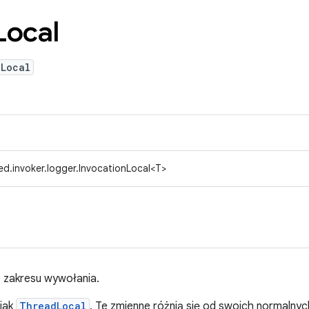
Local
nLocal
d.invoker.logger.InvocationLocal<T>
e zakresu wywołania.
jak
ThreadLocal
. Te zmienne różnią się od swoich normaln