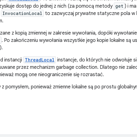
uzyskuje dostęp do jednej z nich (za pomocą metody
get
) i m
.
InvocationLocal
to zazwyczaj prywatne statyczne pola w 
m.
ane z kopią zmiennej w zakresie wywołania, dopóki wywołanie 
. Po zakończeniu wywołania wszystkie jego kopie lokalne są u
).
d instancji
ThreadLocal
instancje, do których nie odwołuje si
usuwane przez mechanizm garbage collection. Dlatego nie zale
onieważ mogą one nieograniczenie się rozrastać.
sy z pomysłem, ponieważ zmienne lokalne są po prostu globalnym