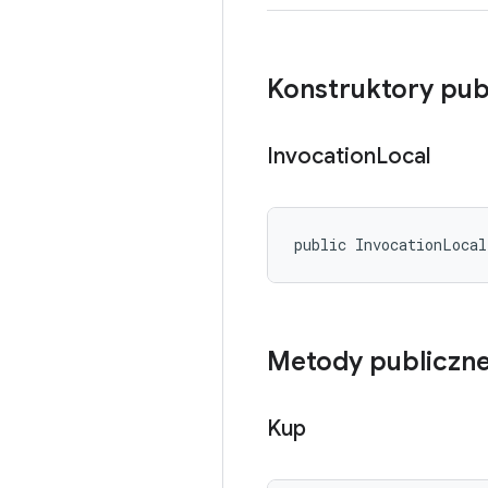
Konstruktory pub
Invocation
Local
public InvocationLoca
Metody publiczn
Kup