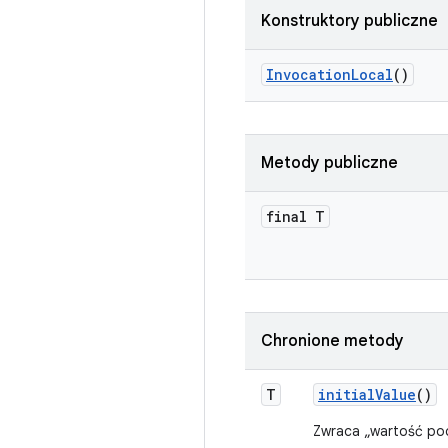
Konstruktory publiczne
Invocation
Local
()
Metody publiczne
final T
Chronione metody
T
initial
Value
()
Zwraca „wartość poc