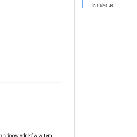
initialValue
ych odpowiedników w tym