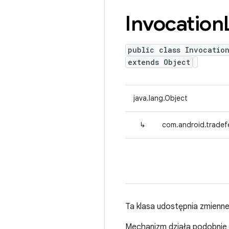
Invocation
public class Invocatio
extends Object
java.lang.Object
↳
com.android.tradefe
Ta klasa udostępnia zmienn
Mechanizm działa podobnie 