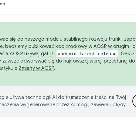
rch
wać się do naszego modelu stabilnego rozwoju trunk i zape
e, będziemy publikować kod źródłowy w AOSP w drugim i c
enia AOSP używaj gałęzi
android-latest-release
. Gałąź
 zawsze odwoływać się do najnowszej wersji przesłanej do
 artykule
Zmiany w AOSP
.
gle używa technologii AI do tłumaczenia treści na Twój
umaczenia wygenerowane przez AI mogą zawierać błędy.