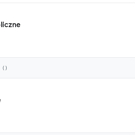
liczne
l ()
e