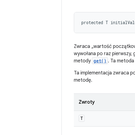
protected T initialVa
Zwraca „wartość początkową
wywołana po raz pierwszy,
metody
get()
. Ta metoda
Ta implementacja zwraca p
metodę.
Zwroty
T