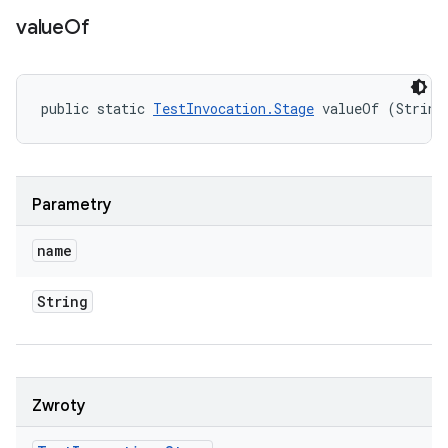
value
Of
public static 
TestInvocation.Stage
 valueOf (String
Parametry
name
String
Zwroty