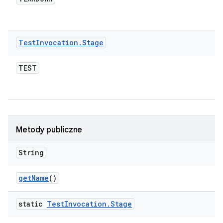
Test
Invocation
.
Stage
TEST
Metody publiczne
String
get
Name
()
static
Test
Invocation
.
Stage