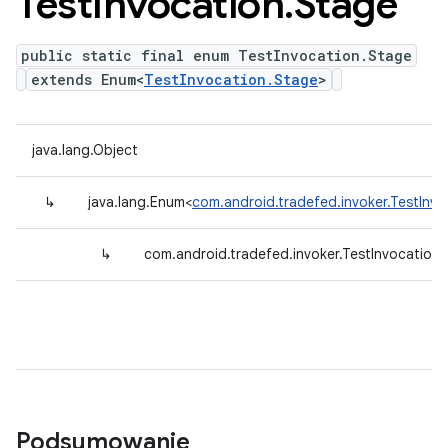
Test
Invocation
.
Stage
public static final enum TestInvocation.Stage
extends Enum<
TestInvocation.Stage
>
java.lang.Object
↳
java.lang.Enum<
com.android.tradefed.invoker.TestInv
↳
com.android.tradefed.invoker.TestInvocation
Podsumowanie