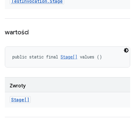
Test
Invocation
.
Stage
wartości
public static final 
Stage[]
 values ()
Zwroty
Stage[]