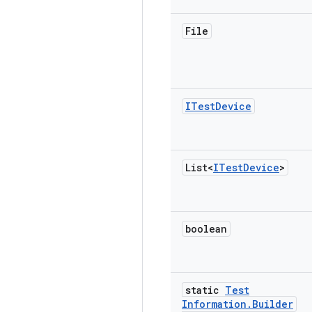
File
ITest
Device
List<
ITest
Device
>
boolean
static
Test
Information
.
Builder