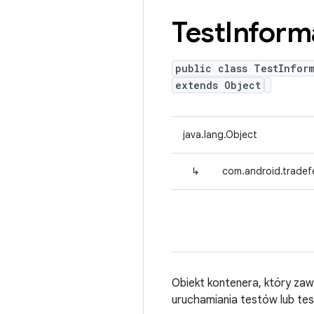
Test
Inform
public class TestInfor
extends Object
java.lang.Object
↳
com.android.tradefe
Obiekt kontenera, który zaw
uruchamiania testów lub te