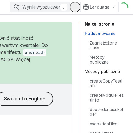
/
Na tej stronie
Podsumowanie
wnić stabilność
Zagnieżdżone
zwartym kwartale. Do
klasy
 manifestu
android-
Metody
 AOSP. Więcej
publiczne
Metody publiczne
createCopyTestI
nfo
createModuleTes
tInfo
dependenciesFol
der
executionFiles