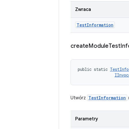
Zwraca
Test
Information
create
Module
Test
Inf
public static 
TestInfo
IInvoc
Utwórz
TestInformation
Parametry