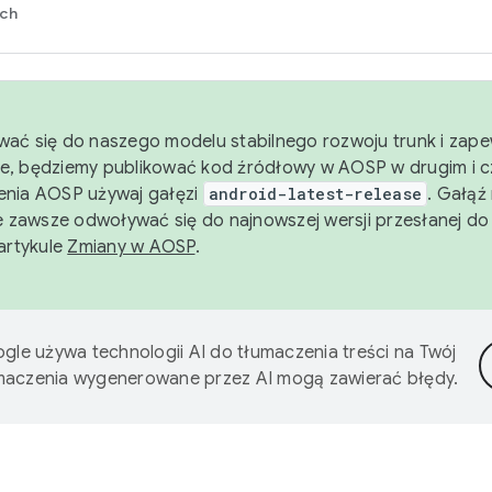
rch
wać się do naszego modelu stabilnego rozwoju trunk i zape
e, będziemy publikować kod źródłowy w AOSP w drugim i c
enia AOSP używaj gałęzi
android-latest-release
. Gałąź
 zawsze odwoływać się do najnowszej wersji przesłanej do
 artykule
Zmiany w AOSP
.
gle używa technologii AI do tłumaczenia treści na Twój
umaczenia wygenerowane przez AI mogą zawierać błędy.