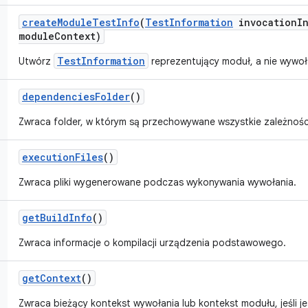
create
Module
Test
Info
(
Test
Information
invocation
I
module
Context)
TestInformation
Utwórz
reprezentujący moduł, a nie wywoł
dependencies
Folder
()
Zwraca folder, w którym są przechowywane wszystkie zależnośc
execution
Files
()
Zwraca pliki wygenerowane podczas wykonywania wywołania.
get
Build
Info
()
Zwraca informacje o kompilacji urządzenia podstawowego.
get
Context
()
Zwraca bieżący kontekst wywołania lub kontekst modułu, jeśli je