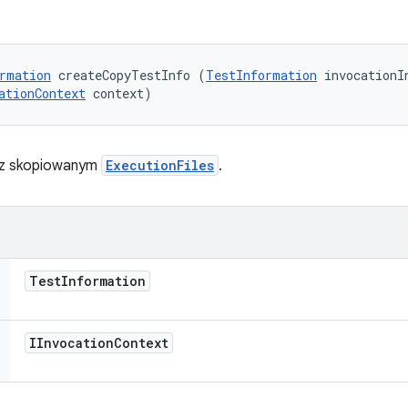
rmation
 createCopyTestInfo (
TestInformation
 invocationIn
ationContext
 context)
z skopiowanym
ExecutionFiles
.
Test
Information
IInvocation
Context