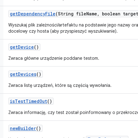
get
Dependency
File
(String file
Name
,
boolean targe
Wyszukaj plik zależności/artefaktu na podstawie jego nazwy oraz 
docelowy czy hosta (aby przyspieszyć wyszukiwanie).
get
Device
()
Zwraca główne urządzenie poddane testom.
get
Devices
()
Zwraca listę urządzeń, które są częścią wywołania.
is
Test
Timed
Out
()
Zwraca informację, czy test został poinformowany o przekrocze
new
Builder
()