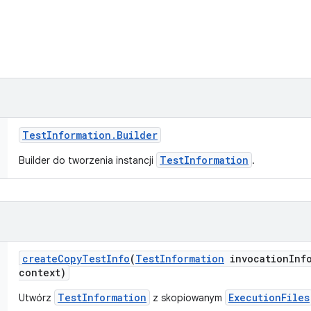
Test
Information
.
Builder
TestInformation
Builder do tworzenia instancji
.
create
Copy
Test
Info
(
Test
Information
invocation
Inf
context)
TestInformation
ExecutionFiles
Utwórz
z skopiowanym