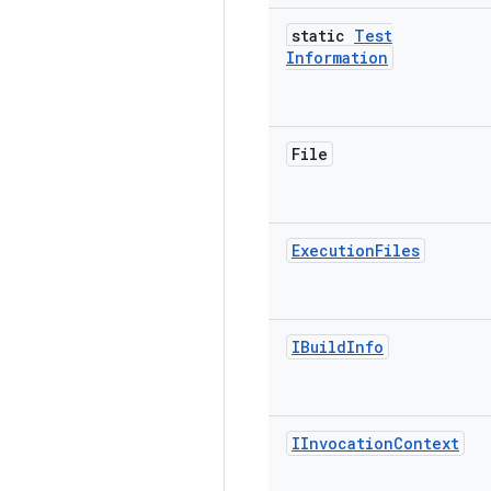
static
Test
Information
File
Execution
Files
IBuild
Info
IInvocation
Context