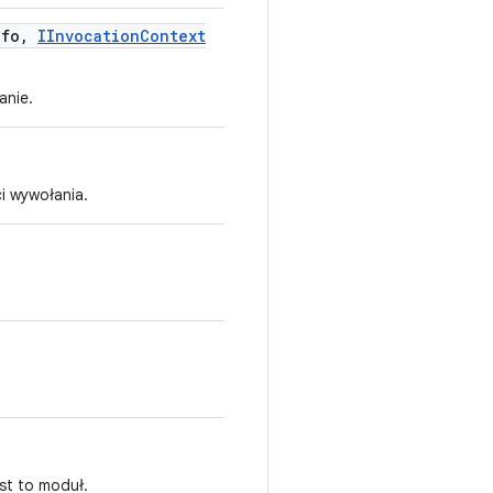
nfo
,
IInvocation
Context
anie.
i wywołania.
st to moduł.