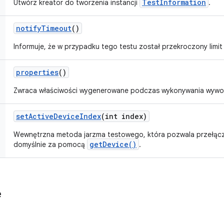
TestInformation
Utwórz kreator do tworzenia instancji
.
notify
Timeout
()
Informuje, że w przypadku tego testu został przekroczony limit
properties
()
Zwraca właściwości wygenerowane podczas wykonywania wywoł
set
Active
Device
Index
(int index)
Wewnętrzna metoda jarzma testowego, która pozwala przełąc
getDevice()
domyślnie za pomocą
.
e