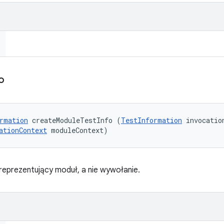
o
rmation
 createModuleTestInfo (
TestInformation
 invocation
ationContext
 moduleContext)
reprezentujący moduł, a nie wywołanie.