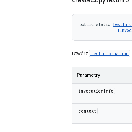
create
Copy
Test
Info
public static 
TestInfo
IInvoc
Utwórz
TestInformation
Parametry
invocation
Info
context