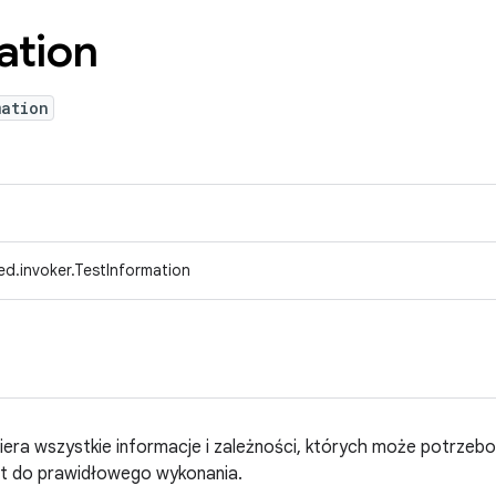
ation
mation
d.invoker.TestInformation
iera wszystkie informacje i zależności, których może potrzeb
st do prawidłowego wykonania.