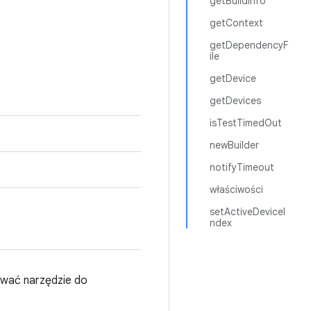
getBuildInfo
getContext
getDependencyF
ile
getDevice
getDevices
isTestTimedOut
newBuilder
notifyTimeout
właściwości
setActiveDeviceI
ndex
ować narzędzie do