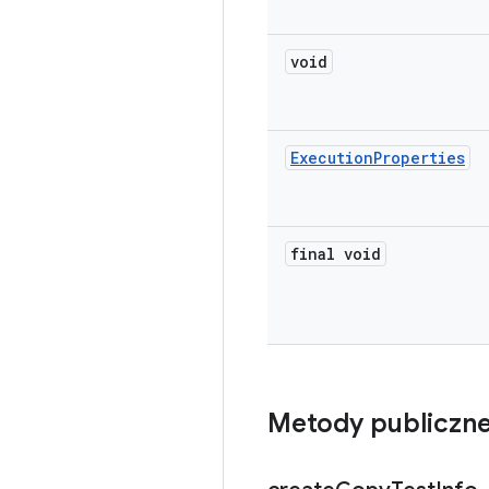
void
Execution
Properties
final void
Metody publiczn