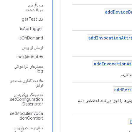
سریال‌های
دریافت‌شده
add
Device
B
تگ getTest
isApiTrigger
add
Invocation
Attr
isOnDemand
ارسال از پیش
lockAttributes
add
Invocation
At
معیارهای فراخوانی
log
 کنید.
علامت گذاری شده در
اوایل
add
Seri
توصیفگر پیکربندی
setConfiguration
ش‌ها را اجرا می‌کنند اختصاص داده
Descriptor
setModuleInvoca
tionContext
تنظیم حالت بازیابی