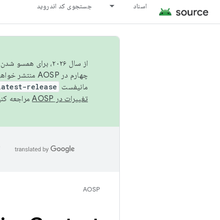
اسناد
جستجوی کد اندروید
از سال ۲۰۲۶، برای ه
چهارم در AOSP منتشر خواهیم کرد. برای ساخت و مشارکت در AOSP،
مانیفست
latest-release
تغییرات در AOSP
مراجعه کنی
ا
AOSP