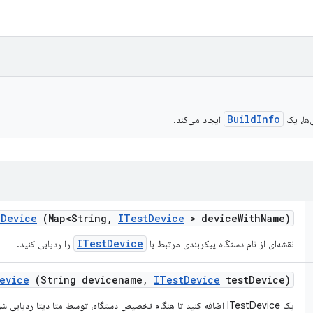
BuildInfo
‌ها، یک
ایجاد می‌کند.
d
Device
(Map<String
,
ITest
Device
> device
With
Name)
ITestDevice
نقشه‌ای از نام دستگاه پیکربندی مرتبط با
را ردیابی کنید.
evice
(String devicename
,
ITest
Device
test
Device)
یک ITestDevice اضافه کنید تا هنگام تخصیص دستگاه، توسط متا دیتا ردیابی شود.