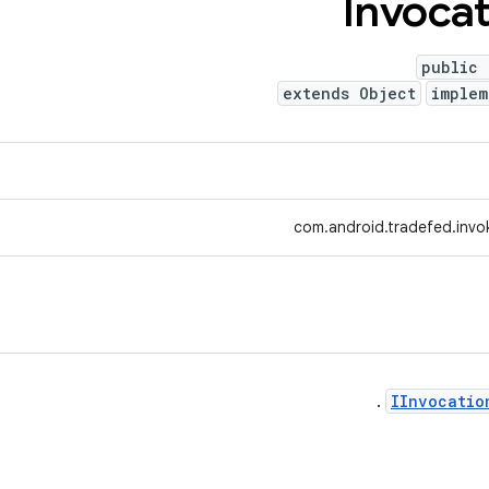
Invocat
public 
extends Object
imple
com.android.tradefed.invo
.
IInvocatio