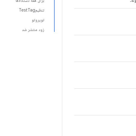
نه.
برای همه دستگاه‌ها
تنظیمTestTag
توپروتو
زود منتشر شد