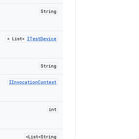
String
>
List<
ITest
Device
String
IInvocation
Context
int
List<String>