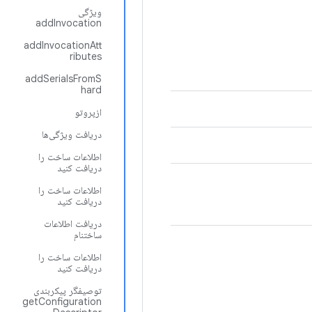
ویژگی
addInvocation
addInvocationAtt
ributes
addSerialsFromS
hard
ازپروتو
دریافت ویژگی‌ها
اطلاعات ساخت را
دریافت کنید
اطلاعات ساخت را
دریافت کنید
دریافت اطلاعات
ساختنام
اطلاعات ساخت را
دریافت کنید
توصیفگر پیکربندی
getConfiguration