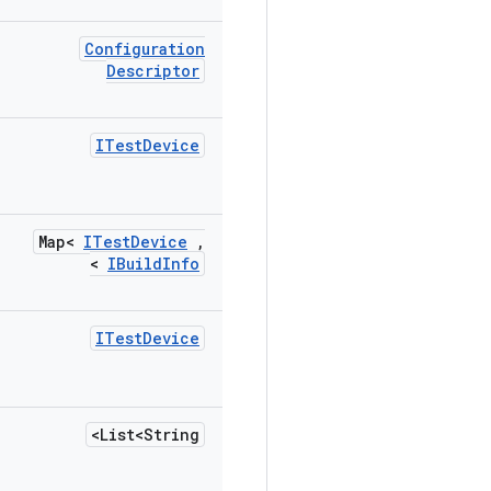
Configuration
Descriptor
ITest
Device
Map<
ITest
Device
,
>
IBuild
Info
ITest
Device
List<String>