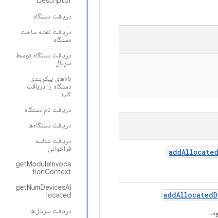
Descriptor
دریافت دستگاه
دریافت نقشه ساخت
دستگاه
دریافت دستگاه توسط
سریال
نام‌های پیکربندی
دستگاه را دریافت
کنید
دریافت نام دستگاه
دریافت دستگاه‌ها
دریافت شناسه
فراخوانی
add
Allocate
getModuleInvoca
tionContext
getNumDevicesAl
add
Allocated
D
located
دریافت سریال‌ها