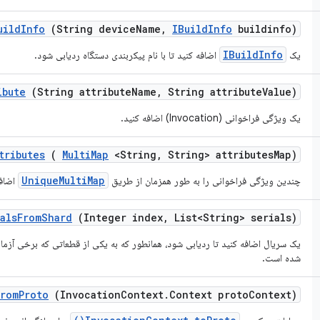
uild
Info
(String device
Name
,
IBuild
Info
buildinfo)
IBuildInfo
یک
اضافه کنید تا با نام پیکربندی دستگاه ردیابی شود.
ibute
(String attribute
Name
,
String attribute
Value)
یک ویژگی فراخوانی (Invocation) اضافه کنید.
tributes
(
Multi
Map
<String
,
String> attributes
Map)
UniqueMultiMap
چندین ویژگی فراخوانی را به طور همزمان از طریق
اضافه
als
From
Shard
(Integer index
,
List<String> serials)
یک سریال اضافه کنید تا ردیابی شود، همانطور که به یکی از قطعاتی که برخی آزمای
شده است.
from
Proto
(Invocation
Context
.
Context proto
Context)