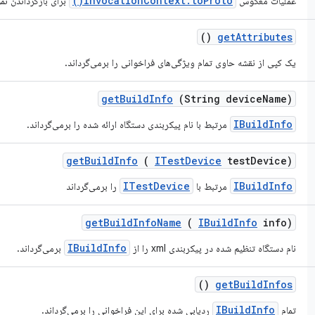
InvocationContext.toProto()
عملیات معکوس
برای بازگرداندن نمو
()
get
Attributes
یک کپی از نقشه حاوی تمام ویژگی‌های فراخوانی را برمی‌گرداند.
get
Build
Info
(String device
Name)
IBuildInfo
مرتبط با نام پیکربندی دستگاه ارائه شده را برمی‌گرداند.
get
Build
Info
(
ITest
Device
test
Device)
ITestDevice
IBuildInfo
مرتبط با
را برمی‌گرداند
get
Build
Info
Name
(
IBuild
Info
info)
IBuildInfo
نام دستگاه تنظیم شده در پیکربندی xml را از
برمی‌گرداند.
()
get
Build
Infos
IBuildInfo
تمام
ردیابی شده برای این فراخوانی را برمی‌گرداند.