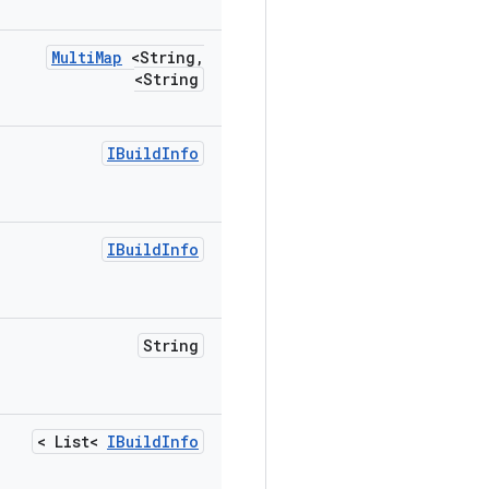
Multi
Map
<String
,
String>
IBuild
Info
IBuild
Info
String
>
List<
IBuild
Info