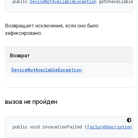
public 
DeviceNotAvailableException
 getUnavailableE
Возвращает исключение, если оно было
зафиксировано.
Возврат
Device
Not
Available
Exception
вызов не пройден
public void invocationFailed (
FailureDescription
 f