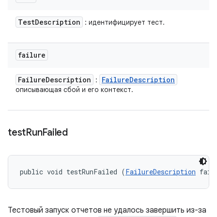
Test
Description
: идентифицирует тест.
failure
Failure
Description
Failure
Description
:
описывающая сбой и его контекст.
test
Run
Failed
public void testRunFailed (
FailureDescription
 fail
Тестовый запуск отчетов не удалось завершить из-за