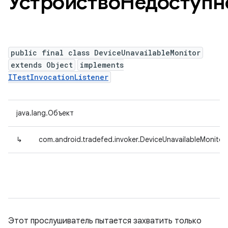
УстройствоНедоступ
public final class DeviceUnavailableMonitor
extends Object
implements
ITestInvocationListener
java.lang.Объект
↳
com.android.tradefed.invoker.DeviceUnavailableMonitor
Этот прослушиватель пытается захватить только