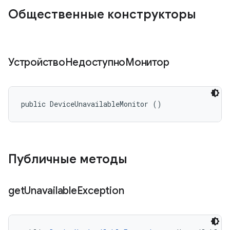
Общественные конструкторы
УстройствоНедоступноМонитор
public DeviceUnavailableMonitor ()
Публичные методы
get
Unavailable
Exception