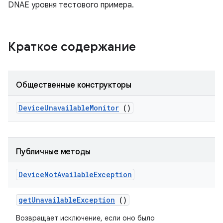
DNAE уровня тестового примера.
Краткое содержание
Общественные конструкторы
Device
Unavailable
Monitor
()
Публичные методы
Device
Not
Available
Exception
get
Unavailable
Exception
()
Возвращает исключение, если оно было