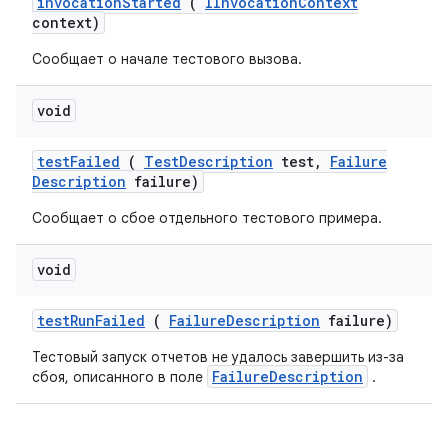
invocation
Started
(
IInvocation
Context
context)
Сообщает о начале тестового вызова.
void
test
Failed
(
Test
Description
test
,
Failure
Description
failure)
Сообщает о сбое отдельного тестового примера.
void
test
Run
Failed
(
Failure
Description
failure)
Тестовый запуск отчетов не удалось завершить из-за
FailureDescription
сбоя, описанного в поле
.