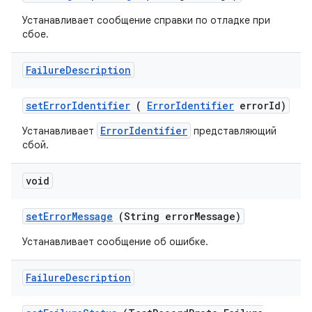
Устанавливает сообщение справки по отладке при
сбое.
Failure
Description
set
Error
Identifier
(
Error
Identifier
error
Id)
ErrorIdentifier
Устанавливает
представляющий
сбой.
void
set
Error
Message
(String error
Message)
Устанавливает сообщение об ошибке.
Failure
Description