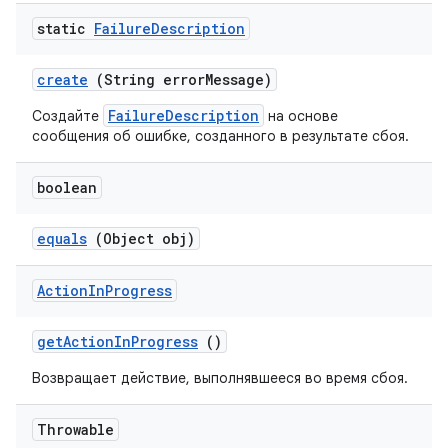
static
Failure
Description
create
(String error
Message)
FailureDescription
Создайте
на основе
сообщения об ошибке, созданного в результате сбоя.
boolean
equals
(Object obj)
Action
In
Progress
get
Action
In
Progress
()
Возвращает действие, выполнявшееся во время сбоя.
Throwable