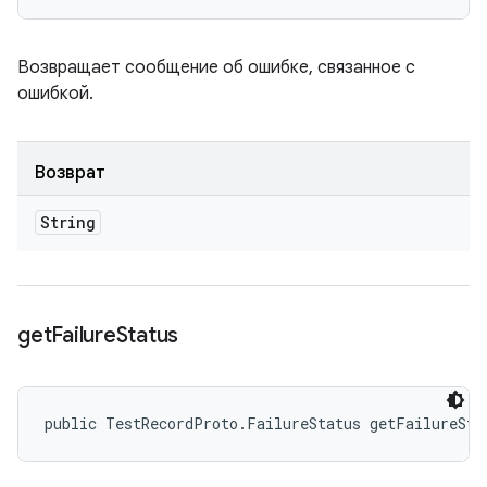
Возвращает сообщение об ошибке, связанное с
ошибкой.
Возврат
String
get
Failure
Status
public TestRecordProto.FailureStatus getFailureSta