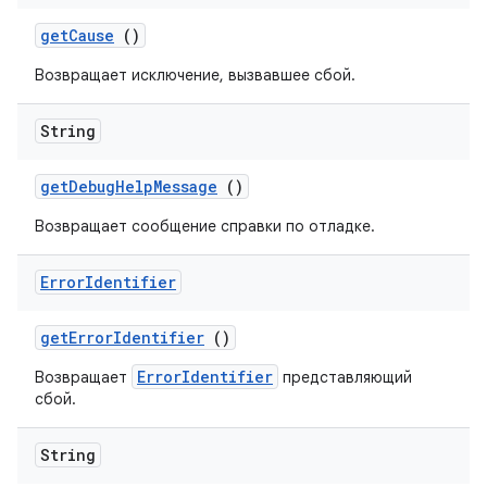
get
Cause
()
Возвращает исключение, вызвавшее сбой.
String
get
Debug
Help
Message
()
Возвращает сообщение справки по отладке.
Error
Identifier
get
Error
Identifier
()
ErrorIdentifier
Возвращает
представляющий
сбой.
String