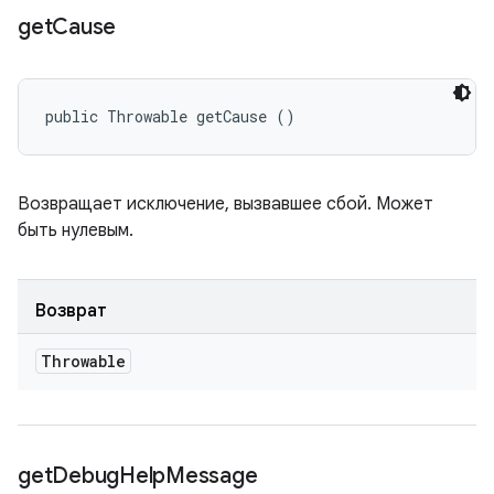
get
Cause
public Throwable getCause ()
Возвращает исключение, вызвавшее сбой. Может
быть нулевым.
Возврат
Throwable
get
Debug
Help
Message