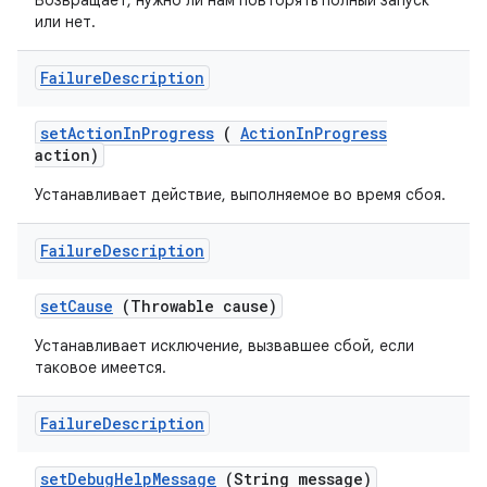
Возвращает, нужно ли нам повторять полный запуск
или нет.
Failure
Description
set
Action
In
Progress
(
Action
In
Progress
action)
Устанавливает действие, выполняемое во время сбоя.
Failure
Description
set
Cause
(Throwable cause)
Устанавливает исключение, вызвавшее сбой, если
таковое имеется.
Failure
Description
set
Debug
Help
Message
(String message)