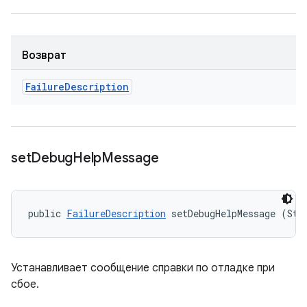
Возврат
Failure
Description
set
Debug
Help
Message
public 
FailureDescription
 setDebugHelpMessage (Str
Устанавливает сообщение справки по отладке при
сбое.