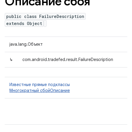
Описание сбоя
public class FailureDescription
extends Object
java.lang.Объект
↳
com.android.tradefed.result.FailureDescription
Известные прямые подклассы
Многократный сбойОписание