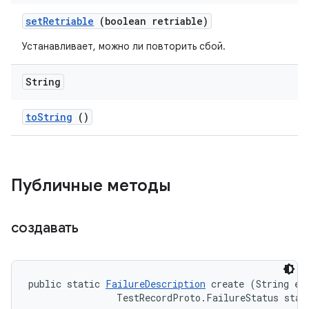
set
Retriable
(boolean retriable)
Устанавливает, можно ли повторить сбой.
String
to
String
()
Публичные методы
создавать
public static 
FailureDescription
 create (String err
                TestRecordProto.FailureStatus stat