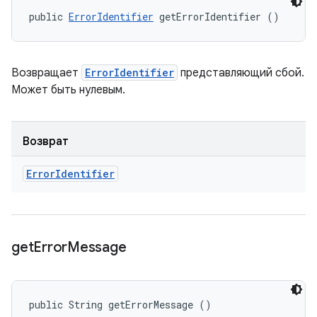
public 
ErrorIdentifier
 getErrorIdentifier ()
Возвращает
ErrorIdentifier
представляющий сбой.
Может быть нулевым.
Возврат
Error
Identifier
get
Error
Message
public String getErrorMessage ()