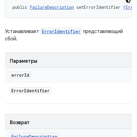
public 
FailureDescription
 setErrorIdentifier (
Erro
Устанавливает
ErrorIdentifier
представляющий
сбой.
Параметры
error
Id
Error
Identifier
Возврат
Failure
Description