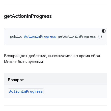
get
Action
In
Progress
public 
ActionInProgress
 getActionInProgress ()
Возвращает действие, выполняемое во время сбоя.
Может быть нулевым.
Возврат
Action
In
Progress