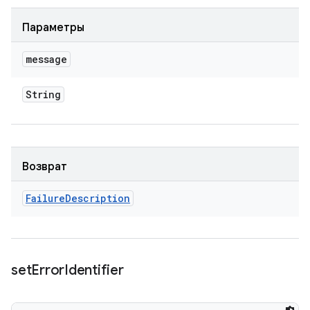
Параметры
message
String
Возврат
Failure
Description
set
Error
Identifier