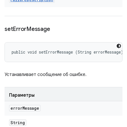
set
Error
Message
public void setErrorMessage (String errorMessage)
Устанавливает сообщение об ошибке.
Параметры
error
Message
String