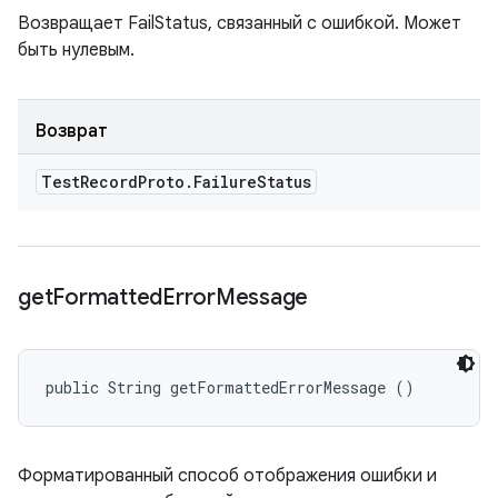
Возвращает FailStatus, связанный с ошибкой. Может
быть нулевым.
Возврат
Test
Record
Proto
.
Failure
Status
get
Formatted
Error
Message
public String getFormattedErrorMessage ()
Форматированный способ отображения ошибки и