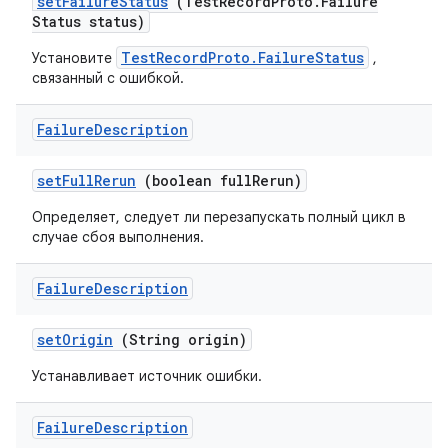
set
Failure
Status
(Test
Record
Proto
.
Failure
Status status)
TestRecordProto.FailureStatus
Установите
,
связанный с ошибкой.
Failure
Description
set
Full
Rerun
(boolean full
Rerun)
Определяет, следует ли перезапускать полный цикл в
случае сбоя выполнения.
Failure
Description
set
Origin
(String origin)
Устанавливает источник ошибки.
Failure
Description