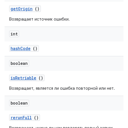
get
Origin
()
Возвращает источник ошибки.
int
hash
Code
()
boolean
is
Retriable
()
Возвращает, является ли ошибка повторной или нет.
boolean
rerun
Full
()