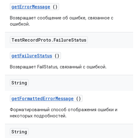
get
Error
Message
()
Возвращает сообщение об ошибке, связанное с
ошибкой.
Test
Record
Proto
.
Failure
Status
get
Failure
Status
()
Возвращает FailStatus, связанный с ошибкой.
String
get
Formatted
Error
Message
()
Форматированный способ отображения ошибки и
некоторых подробностей.
String