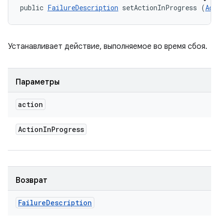
public 
FailureDescription
 setActionInProgress (
Act
Устанавливает действие, выполняемое во время сбоя.
Параметры
action
Action
In
Progress
Возврат
Failure
Description