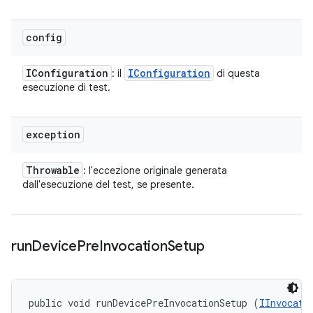
config
IConfiguration
IConfiguration
: il
di questa
esecuzione di test.
exception
Throwable
: l'eccezione originale generata
dall'esecuzione del test, se presente.
run
Device
Pre
Invocation
Setup
public void runDevicePreInvocationSetup (
IInvocati