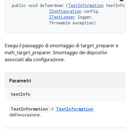
public void doTeardown (
TestInformation
 testInfo, 

IConfiguration
 config, 

ITestLogger
 logger, 

                Throwable exception)
Esegui il passaggio di smontaggio di target_preparer e
multi_target_preparer. Smontaggio dei dispositivi
associati alla configurazione.
Parametri
test
Info
Test
Information
Test
Information
: il
dell'invocazione.