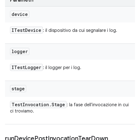
Parametri
device
ITest
Device
: il dispositivo da cui segnalare i log.
logger
ITest
Logger
: il logger per i log.
stage
Test
Invocation
.
Stage
: la fase dell'invocazione in cui
ci troviamo.
run
Device
Post
Invocation
Tear
Down