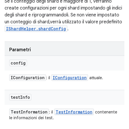
Se il conteggio degli shard è maggiore di 1, verranno
create configurazioni per ogni shard impostando gli indici
degli shard e riprogrammandoli. Se non viene impostato
un conteggio di shard,verrà utilizzato il valore predefinito
IShardHelper.shardConfig
.
Parametri
config
IConfiguration
IConfiguration
: il
attuale.
test
Info
Test
Information
Test
Information
: il
contenente
le informazioni dei test.