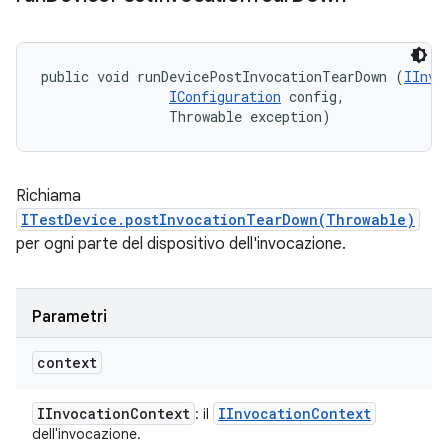
public void runDevicePostInvocationTearDown (
IInvo
IConfiguration
 config, 

                Throwable exception)
Richiama
ITestDevice.postInvocationTearDown(Throwable)
per ogni parte del dispositivo dell'invocazione.
Parametri
context
IInvocation
Context
IInvocation
Context
: il
dell'invocazione.