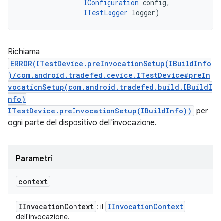
IConfiguration
 config, 

ITestLogger
 logger)
Richiama
ERROR(ITestDevice.preInvocationSetup(IBuildInfo
)/com.android.tradefed.device.ITestDevice#preIn
vocationSetup(com.android.tradefed.build.IBuildI
nfo)
ITestDevice.preInvocationSetup(IBuildInfo))
per
ogni parte del dispositivo dell'invocazione.
Parametri
context
IInvocation
Context
IInvocation
Context
: il
dell'invocazione.