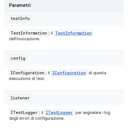
Parametri
test
Info
Test
Information
Test
Information
: il
dell'invocazione.
config
IConfiguration
IConfiguration
: il
di questa
esecuzione di test.
listener
ITest
Logger
ITest
Logger
: il
per segnalare i log
degli errori di configurazione.