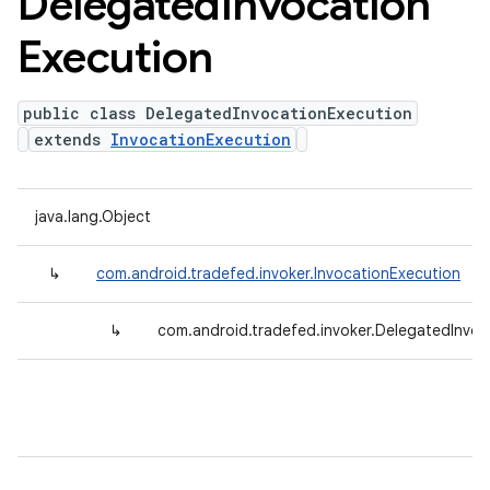
Delegated
Invocation
Execution
public class DelegatedInvocationExecution
extends
InvocationExecution
java.lang.Object
↳
com.android.tradefed.invoker.InvocationExecution
↳
com.android.tradefed.invoker.DelegatedInvoc