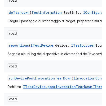
void
do
Teardown
(
Test
Information
test
Info
,
IConfigurat
Esegui il passaggio di smontaggio di target_preparer e multi_t
void
report
Logs
(
ITest
Device
device
,
ITest
Logger
logge
Segnala alcuni log del dispositivo in diverse fasi dell'invocazion
void
run
Device
Post
Invocation
Tear
Down
(
IInvocation
Conte
ITestDevice.postInvocationTearDown(Throw
Richiama
void