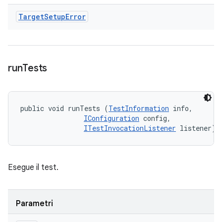
Target
Setup
Error
run
Tests
public void runTests (
TestInformation
 info, 

IConfiguration
 config, 

ITestInvocationListener
 listener)
Esegue il test.
Parametri