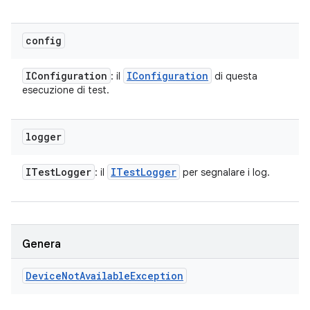
config
IConfiguration
IConfiguration
: il
di questa
esecuzione di test.
logger
ITest
Logger
ITest
Logger
: il
per segnalare i log.
Genera
Device
Not
Available
Exception