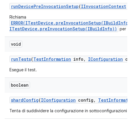
run
Device
Pre
Invocation
Setup
(
IInvocation
Context
co
Richiama
ERROR(ITestDevice.preInvocationSetup(IBuildInfo)
ITestDevice.preInvocationSetup(IBuildInfo))
per ogn
void
run
Tests
(
Test
Information
info
,
IConfiguration
con
Esegue il test.
boolean
shard
Config
(
IConfiguration
config
,
Test
Informati
Tenta di suddividere la configurazione in sottoconfigurazioni da