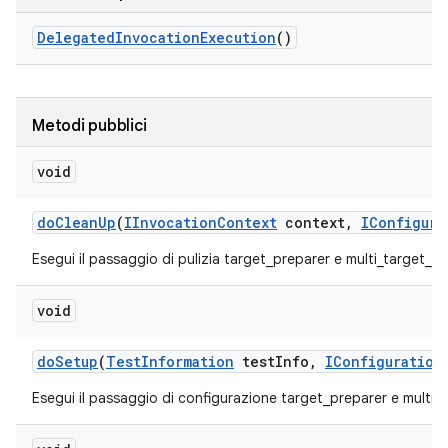
Delegated
Invocation
Execution
()
Metodi pubblici
void
do
Clean
Up
(
IInvocation
Context
context
,
IConfigura
Esegui il passaggio di pulizia target_preparer e multi_target_pr
void
do
Setup
(
Test
Information
test
Info
,
IConfiguration
Esegui il passaggio di configurazione target_preparer e multi_