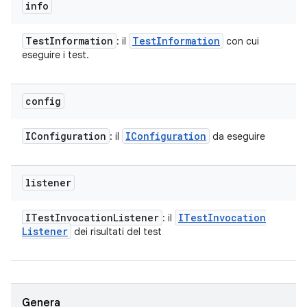
info
Test
Information
Test
Information
: il
con cui
eseguire i test.
config
IConfiguration
IConfiguration
: il
da eseguire
listener
ITest
Invocation
Listener
ITest
Invocation
: il
Listener
dei risultati del test
Genera