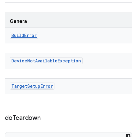
Genera
Build
Error
Device
Not
Available
Exception
Target
Setup
Error
do
Teardown