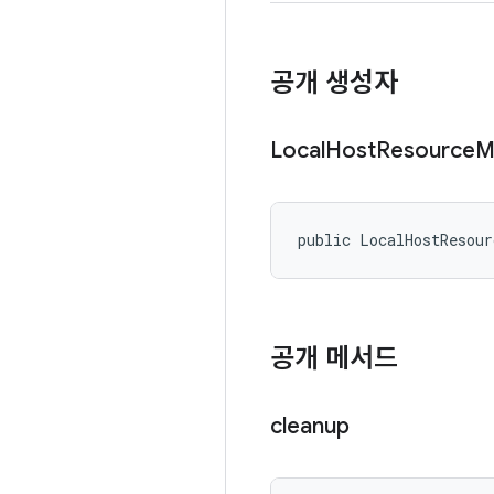
공개 생성자
Local
Host
Resource
M
public LocalHostResour
공개 메서드
cleanup