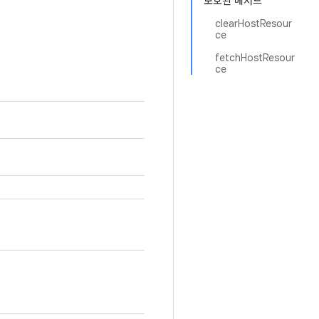
보호된 메서드
clearHostResour
ce
fetchHostResour
ce