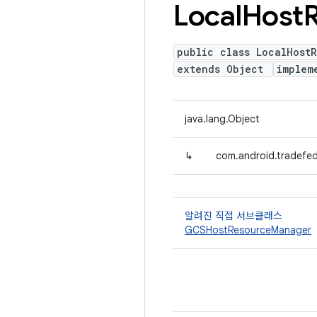
Local
Host
public class LocalHost
extends Object
implem
java.lang.Object
↳
com.android.tradefe
알려진 직접 서브클래스
GCSHostResourceManager