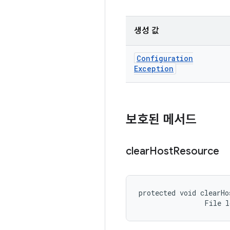
생성 값
Configuration
Exception
보호된 메서드
clear
Host
Resource
protected void clearHo
                File 