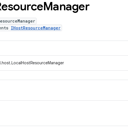
Resource
Manager
ResourceManager
ents
IHostResourceManager
d.host.LocalHostResourceManager