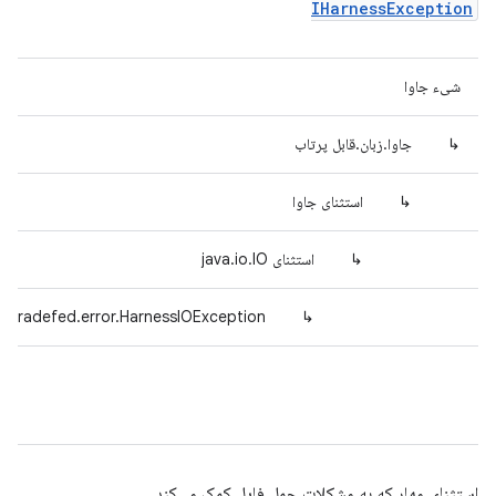
IHarnessException
شیء جاوا
↳
جاوا.زبان.قابل پرتاب
↳
استثنای جاوا
↳
استثنای java.io.IO
d.tradefed.error.HarnessIOException
↳
استثنای مهار که به مشکلات حمل فایل کمک می‌کند.