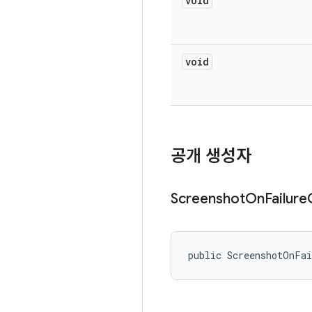
void
void
공개 생성자
Screenshot
On
Failure
public ScreenshotOnFa