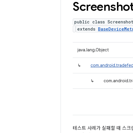
Screensho
public class Screensho
extends
BaseDeviceMet
java.lang.Object
↳
com.android.tradefed
↳
com.android.tr
테스트 사례가 실패할 때 스크