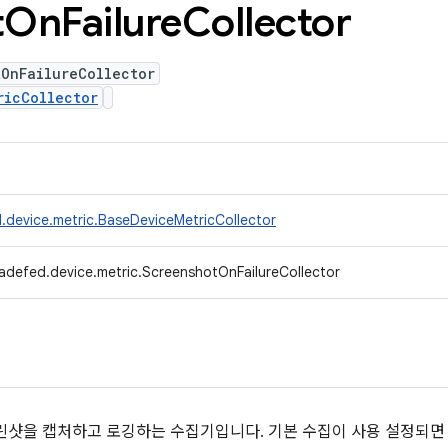
t
On
Failure
Collector
tOnFailureCollector
ricCollector
.device.metric.BaseDeviceMetricCollector
adefed.device.metric.ScreenshotOnFailureCollector
린샷을 캡처하고 로깅하는 수집기입니다. 기본 수집이 사용 설정되