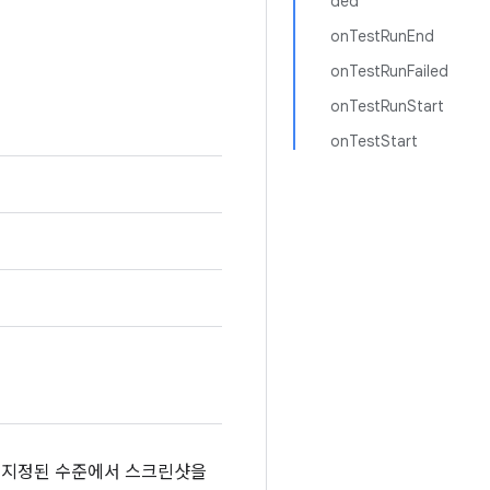
ded
onTestRunEnd
onTestRunFailed
onTestRunStart
onTestStart
면 지정된 수준에서 스크린샷을