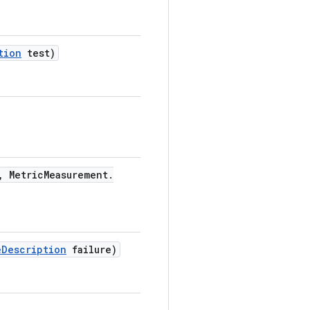
tion
test)
,
Metric
Measurement
.
e
Description
failure)