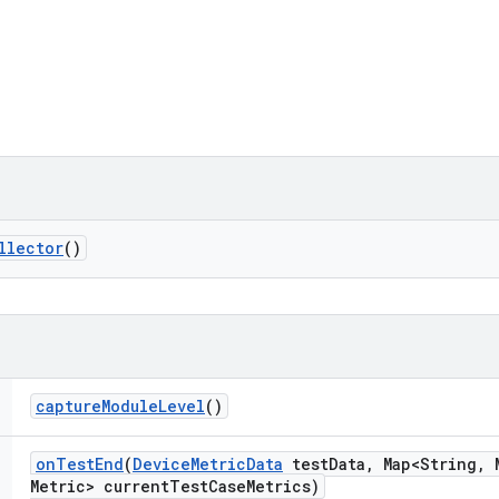
llector
()
capture
Module
Level
()
on
Test
End
(
Device
Metric
Data
test
Data
,
Map<String
,
M
Metric> current
Test
Case
Metrics)