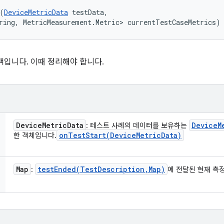
(
DeviceMetricData
 testData, 

ring, MetricMeasurement.Metric> currentTestCaseMetrics)
백입니다. 이때 정리해야 합니다.
Device
Metric
Data
Device
M
: 테스트 사례의 데이터를 보유하는
onTestStart(
Device
Metric
Data)
한 객체입니다.
Map
testEnded(
Test
Description
,
Map)
:
에 전달된 현재 측