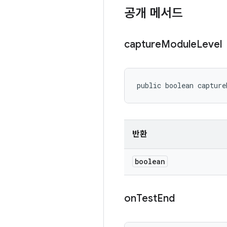
공개 메서드
capture
Module
Level
public boolean capture
반환
boolean
on
Test
End