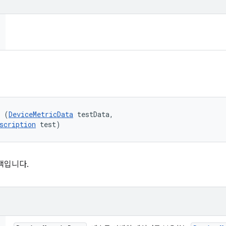
l (
DeviceMetricData
 testData, 

scription
 test)
백입니다.