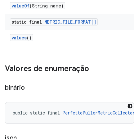
value
Of
(String name)
static final
METRIC
_
FILE
_
FORMAT[]
values
()
Valores de enumeração
binário
public static final 
PerfettoPullerMetricCollector.
json