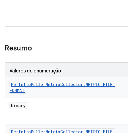
Resumo
Valores de enumeração
Perfetto
Puller
Metric
Collector
.
METRIC
_
FILE
_
FORMAT
binary
Perfetto
Puller
Metric
Collector
.
METRIC
_
FILE
_