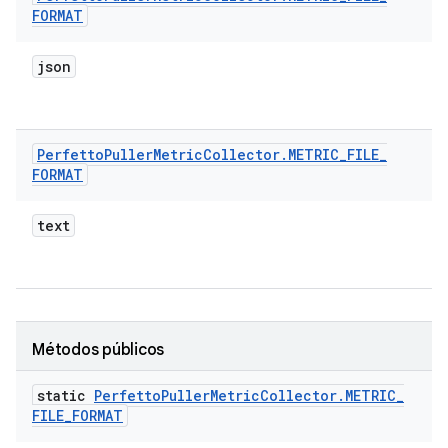
FORMAT
json
Perfetto
Puller
Metric
Collector
.
METRIC
_
FILE
_
FORMAT
text
Métodos públicos
static
Perfetto
Puller
Metric
Collector
.
METRIC
_
FILE
_
FORMAT