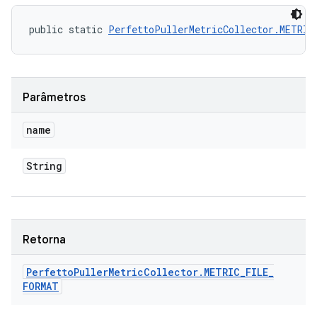
public static 
PerfettoPullerMetricCollector.METRIC
Parâmetros
name
String
Retorna
Perfetto
Puller
Metric
Collector
.
METRIC
_
FILE
_
FORMAT