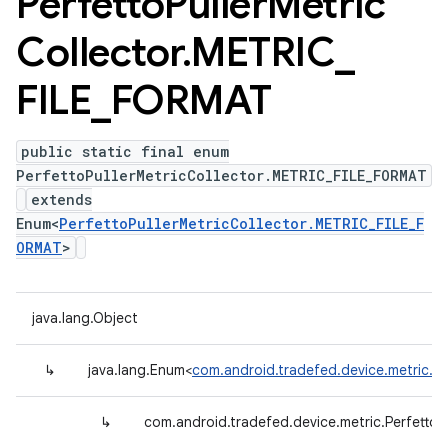
Perfetto
Puller
Metric
Collector
.
METRIC
_
FILE
_
FORMAT
public static final enum
PerfettoPullerMetricCollector.METRIC_FILE_FORMAT
extends
Enum<
PerfettoPullerMetricCollector.METRIC_FILE_F
ORMAT
>
java.lang.Object
↳
java.lang.Enum<
com.android.tradefed.device.metric.P
↳
com.android.tradefed.device.metric.Perfetto