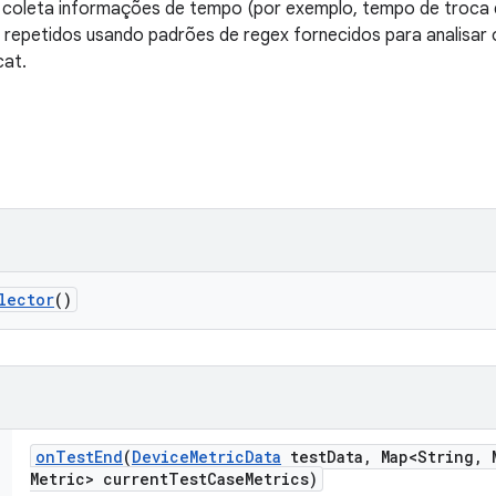
 coleta informações de tempo (por exemplo, tempo de troca d
repetidos usando padrões de regex fornecidos para analisar os 
cat.
lector
()
on
Test
End
(
Device
Metric
Data
test
Data
,
Map<String
,
M
Metric> current
Test
Case
Metrics)