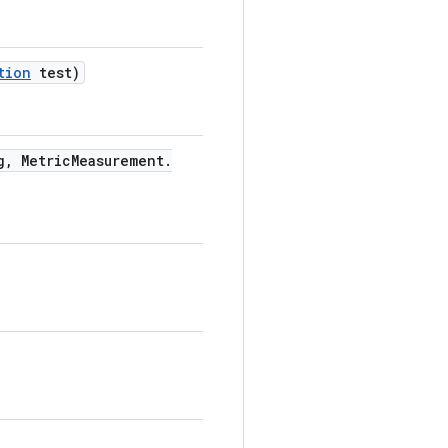
tion
test)
g
,
Metric
Measurement
.