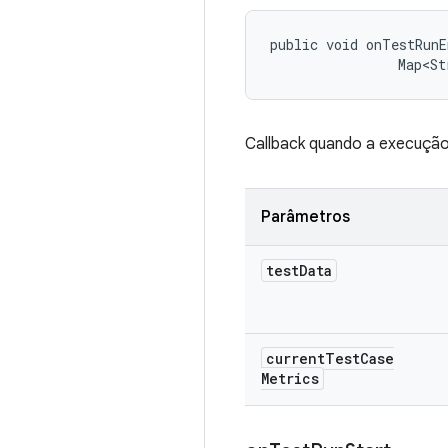
public void onTestRunE
                Map<St
Callback quando a execução
Parâmetros
test
Data
current
Test
Case
Metrics