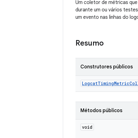
Um coletor de métricas que
durante um ou vários testes 
um evento nas linhas do log
Resumo
Construtores públicos
Logcat
Timing
Metric
Col
Métodos públicos
void