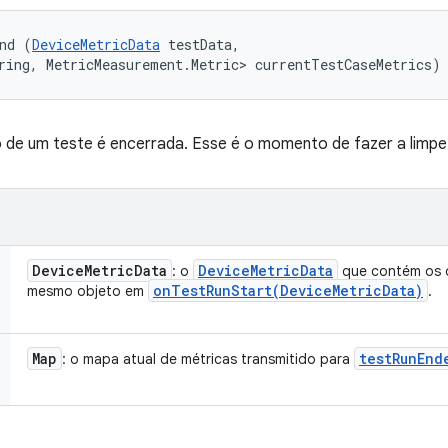
nd (
DeviceMetricData
 testData, 

ring, MetricMeasurement.Metric> currentTestCaseMetrics)
 de um teste é encerrada. Esse é o momento de fazer a limpe
Device
Metric
Data
Device
Metric
Data
: o
que contém os 
onTestRunStart(
Device
Metric
Data)
mesmo objeto em
.
Map
testRunEnd
: o mapa atual de métricas transmitido para