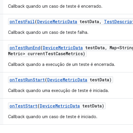
Callback quando um caso de teste é encerrado.
on
Test
Fail
(
Device
Metric
Data
test
Data
,
Test
Descrip
Callback quando um caso de teste falha.
on
Test
Run
End
(
Device
Metric
Data
test
Data
,
Map<Strin
Metric> current
Test
Case
Metrics)
Callback quando a execução de um teste é encerrada.
on
Test
Run
Start
(
Device
Metric
Data
test
Data)
Callback quando uma execução de teste é iniciada.
on
Test
Start
(
Device
Metric
Data
test
Data)
Callback quando um caso de teste é iniciado.