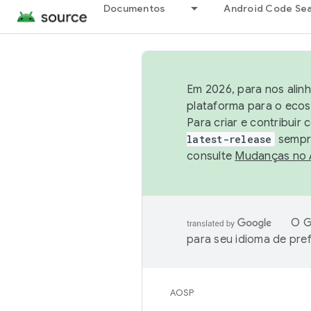
Documentos
Android Code Se
Em 2026, para nos alin
plataforma para o ecos
Para criar e contribuir
latest-release
sempre
consulte
Mudanças no
O G
para seu idioma de pre
AOSP