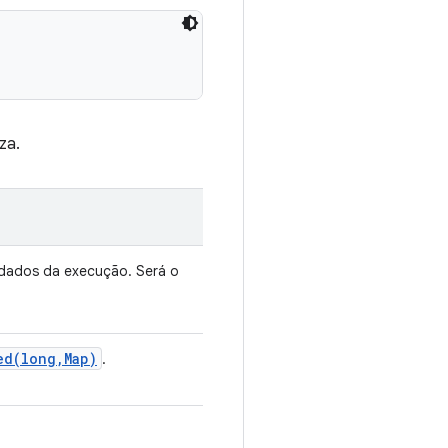
za.
dados da execução. Será o
ed(
long
,
Map)
.