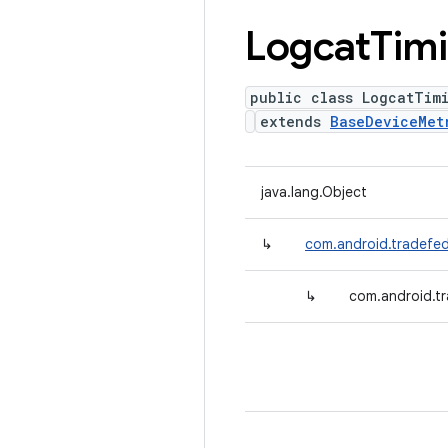
Logcat
Tim
public class LogcatTim
extends
BaseDeviceMet
java.lang.Object
↳
com.android.tradefed
↳
com.android.tr