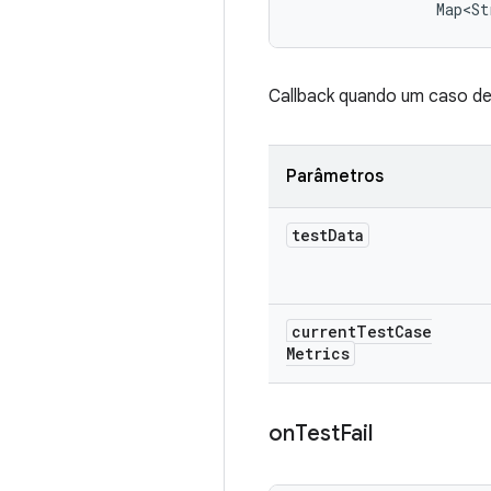
                Map<St
Callback quando um caso de
Parâmetros
test
Data
current
Test
Case
Metrics
on
Test
Fail