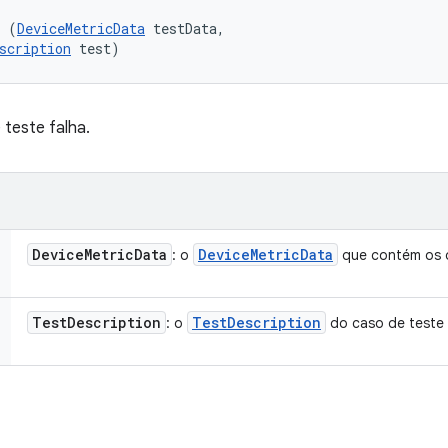
l (
DeviceMetricData
 testData, 

scription
 test)
teste falha.
Device
Metric
Data
Device
Metric
Data
: o
que contém os d
Test
Description
Test
Description
: o
do caso de teste