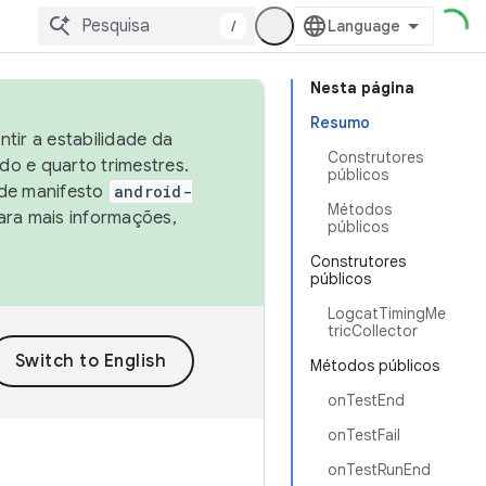
/
Nesta página
Resumo
tir a estabilidade da
Construtores
o e quarto trimestres.
públicos
 de manifesto
android-
Métodos
ara mais informações,
públicos
Construtores
públicos
LogcatTimingMe
tricCollector
Métodos públicos
onTestEnd
onTestFail
onTestRunEnd