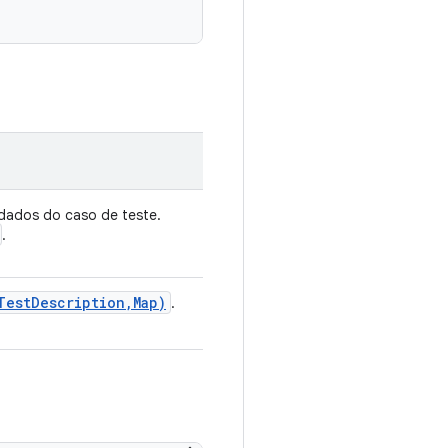
ados do caso de teste.
.
Test
Description
,
Map)
.