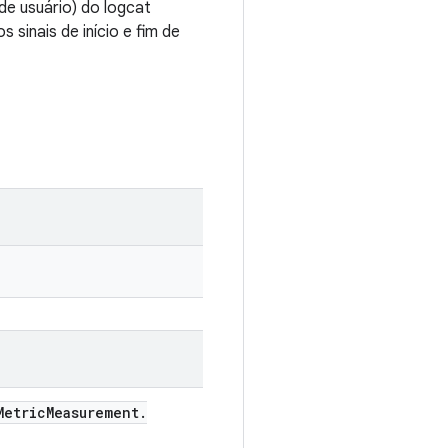
e usuário) do logcat
sinais de início e fim de
etric
Measurement
.