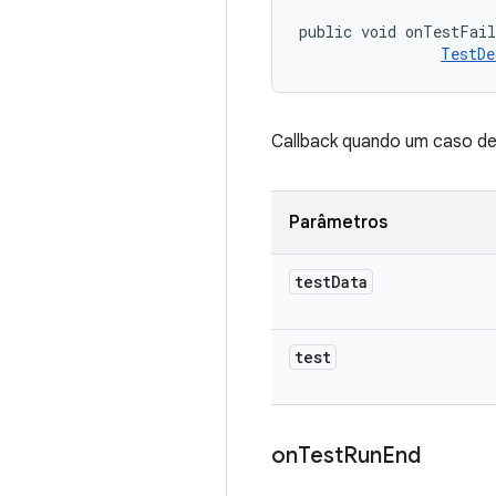
public void onTestFai
TestDe
Callback quando um caso de 
Parâmetros
test
Data
test
on
Test
Run
End