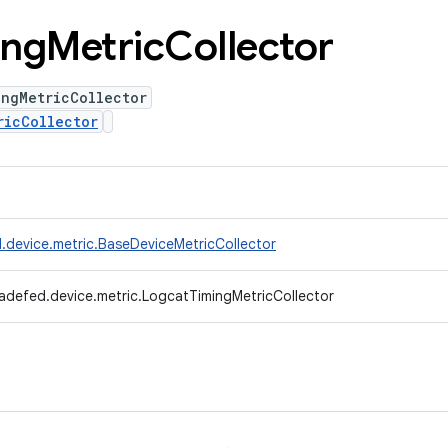
ing
Metric
Collector
ingMetricCollector
ricCollector
.device.metric.BaseDeviceMetricCollector
adefed.device.metric.LogcatTimingMetricCollector