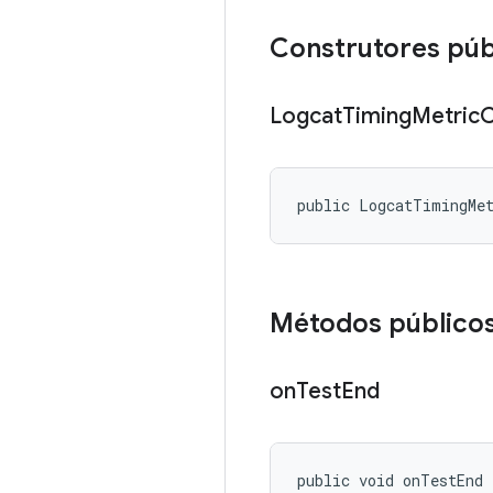
Construtores púb
Logcat
Timing
Metric
C
public LogcatTimingMe
Métodos público
on
Test
End
public void onTestEnd 