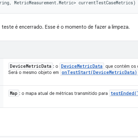
ring, MetricMeasurement.Metric> currentTestCaseMetrics)
 teste é encerrado. Esse é o momento de fazer a limpeza.
Device
Metric
Data
Device
Metric
Data
: o
que contém os d
onTestStart(
Device
Metric
Data)
Será o mesmo objeto em
Map
testEnded(
: o mapa atual de métricas transmitido para