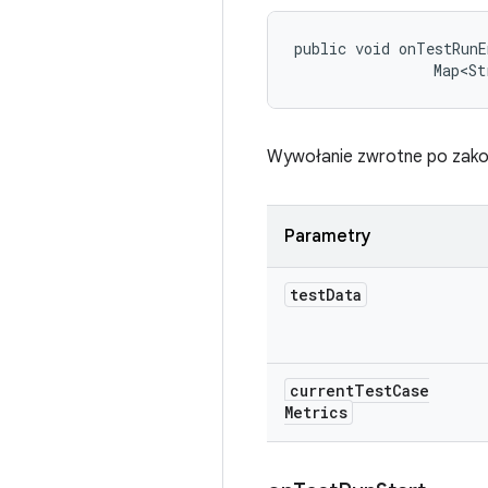
public void onTestRunE
                Map<St
Wywołanie zwrotne po zakońc
Parametry
test
Data
current
Test
Case
Metrics