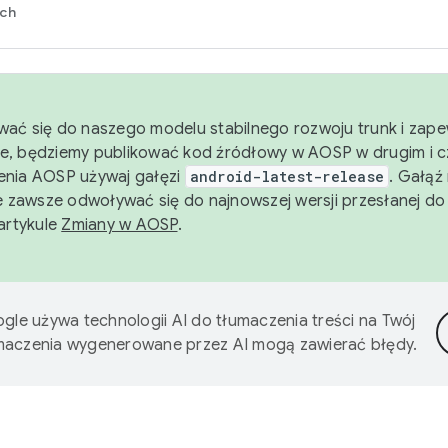
rch
wać się do naszego modelu stabilnego rozwoju trunk i zape
e, będziemy publikować kod źródłowy w AOSP w drugim i c
enia AOSP używaj gałęzi
android-latest-release
. Gałąź
 zawsze odwoływać się do najnowszej wersji przesłanej do
 artykule
Zmiany w AOSP
.
gle używa technologii AI do tłumaczenia treści na Twój
umaczenia wygenerowane przez AI mogą zawierać błędy.