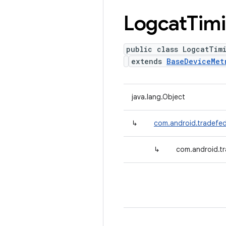
Logcat
Tim
public class LogcatTim
extends
BaseDeviceMet
java.lang.Object
↳
com.android.tradefed
↳
com.android.tr