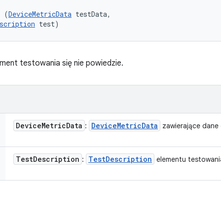
l (
DeviceMetricData
 testData, 

scription
 test)
ment testowania się nie powiedzie.
Device
Metric
Data
Device
Metric
Data
:
zawierające dane 
Test
Description
Test
Description
:
elementu testowani