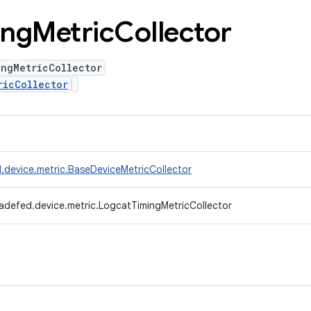
ing
Metric
Collector
ingMetricCollector
ricCollector
.device.metric.BaseDeviceMetricCollector
adefed.device.metric.LogcatTimingMetricCollector