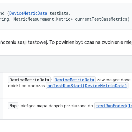
nd (
DeviceMetricData
 testData, 

ring, MetricMeasurement.Metric> currentTestCaseMetrics)
zeniu sesji testowej. To powinien być czas na zwolnienie mie
Device
Metric
Data
Device
Metric
Data
:
zawierające dane s
onTestRunStart(
Device
Metric
Data)
obiekt co podczas
.
Map
testRunEnded(
l
: bieżąca mapa danych przekazana do