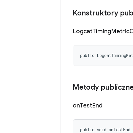
Konstruktory pub
Logcat
Timing
Metric
C
public LogcatTimingMe
Metody publiczn
on
Test
End
public void onTestEnd 