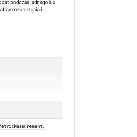
ogcat podczas jednego lub
ałów rozpoczęcia i
etric
Measurement
.