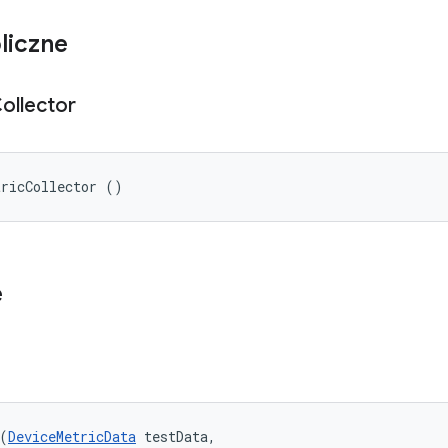
liczne
ollector
tricCollector ()
e
(
DeviceMetricData
 testData, 
