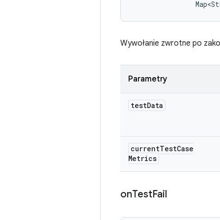
                Map<St
Wywołanie zwrotne po zakoń
Parametry
test
Data
current
Test
Case
Metrics
on
Test
Fail