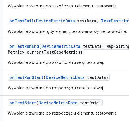
Wywołanie zwrotne po zakończeniu elementu testowania.
on
Test
Fail
(
Device
Metric
Data
test
Data
,
Test
Descrip
Wywołanie zwrotne, gdy element testowania się nie powiedzie.
on
Test
Run
End
(
Device
Metric
Data
test
Data
,
Map<Strin
Metric> current
Test
Case
Metrics)
Wywołanie zwrotne po zakończeniu sesji testowej.
on
Test
Run
Start
(
Device
Metric
Data
test
Data)
Wywołanie zwrotne po rozpoczęciu sesji testowej.
on
Test
Start
(
Device
Metric
Data
test
Data)
Wywołanie zwrotne po rozpoczęciu elementu testowania.