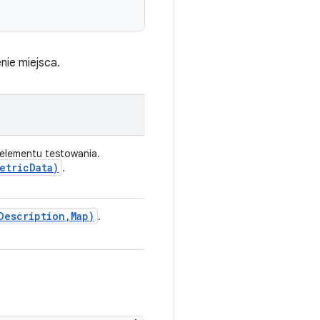
nie miejsca.
elementu testowania.
etric
Data)
.
Description
,
Map)
.