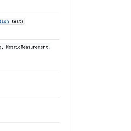
tion
test)
g
,
Metric
Measurement
.