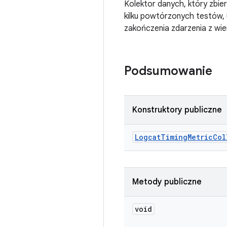
Kolektor danych, który zbie
kilku powtórzonych testów,
zakończenia zdarzenia z wie
Podsumowanie
Konstruktory publiczne
Logcat
Timing
Metric
Col
Metody publiczne
void