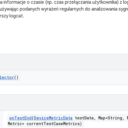
ra informacje o czasie (np. czas przełączania użytkownika) z l
 używając podanych wyrażeń regularnych do analizowania sygn
rszy logcat.
lector
()
on
Test
End
(
Device
Metric
Data
test
Data
,
Map<String
,
M
Metric> current
Test
Case
Metrics)