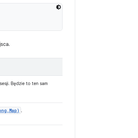
jsca.
esji. Będzie to ten sam
ong
,
Map)
.