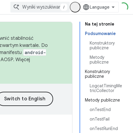
/
Na tej stronie
Podsumowanie
wnić stabilność
Konstruktory
zwartym kwartale. Do
publiczne
 manifestu
android-
Metody
 AOSP. Więcej
publiczne
Konstruktory
publiczne
LogcatTimingMe
tricCollector
Metody publiczne
onTestEnd
onTestFail
onTestRunEnd