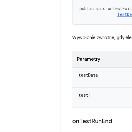
public void onTestFai
TestDe
Wywołanie zwrotne, gdy ele
Parametry
test
Data
test
on
Test
Run
End