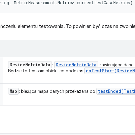
ring, MetricMeasurement.Metric> currentTestCaseMetrics)
czeniu elementu testowania. To powinien być czas na zwolnie
Device
Metric
Data
Device
Metric
Data
:
zawierające dane 
onTestStart(
Device
M
Będzie to ten sam obiekt co podczas
Map
testEnded(
Test
: bieżąca mapa danych przekazana do