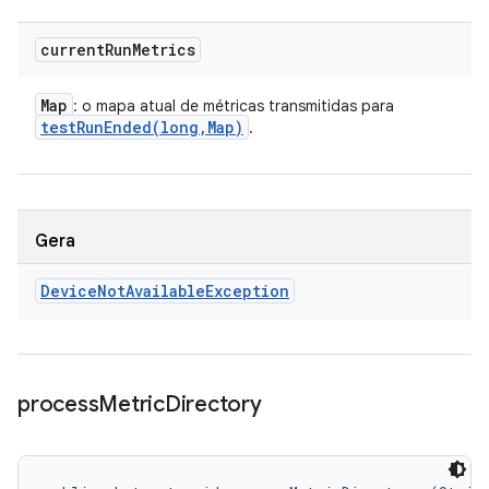
current
Run
Metrics
Map
: o mapa atual de métricas transmitidas para
testRunEnded(
long
,
Map)
.
Gera
Device
Not
Available
Exception
process
Metric
Directory