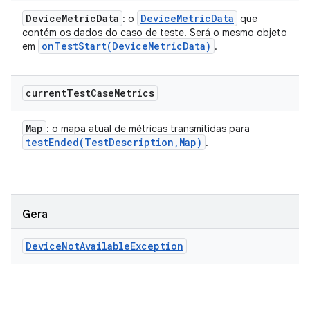
Device
Metric
Data
Device
Metric
Data
: o
que
contém os dados do caso de teste. Será o mesmo objeto
onTestStart(
Device
Metric
Data)
em
.
current
Test
Case
Metrics
Map
: o mapa atual de métricas transmitidas para
testEnded(
Test
Description
,
Map)
.
Gera
Device
Not
Available
Exception