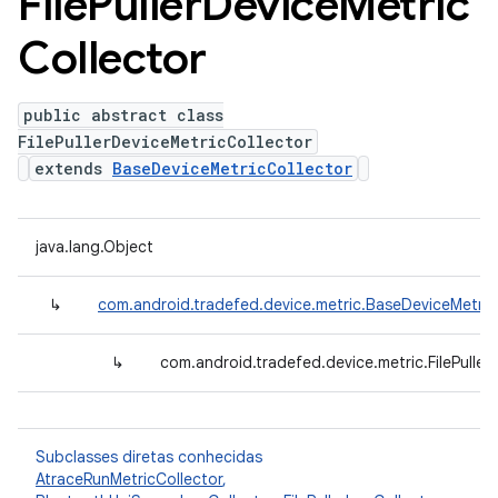
File
Puller
Device
Metric
Collector
public abstract class
FilePullerDeviceMetricCollector
extends
BaseDeviceMetricCollector
java.lang.Object
↳
com.android.tradefed.device.metric.BaseDeviceMetric
↳
com.android.tradefed.device.metric.FilePuller
Subclasses diretas conhecidas
AtraceRunMetricCollector
,