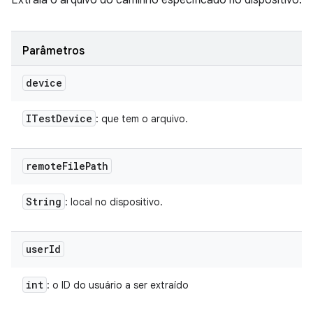
Extraia o arquivo do caminho especificado no dispositivo.
Parâmetros
device
ITest
Device
: que tem o arquivo.
remote
File
Path
String
: local no dispositivo.
user
Id
int
: o ID do usuário a ser extraído