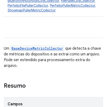
BluetoothHciSnoopLogCollector
,
FilePullerLogCollector
,
PerfettoFilePullerCollector
,
PerfettoPullerMetricCollector
,
ShowmapPullerMetricCollector
Um
BaseDeviceMetricCollector
que detecta a chave
de métricas do dispositivo e as extrai como um arquivo.
Pode ser estendido para processamento extra do
arquivo.
Resumo
Campos