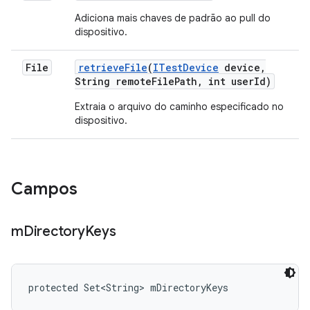
Adiciona mais chaves de padrão ao pull do
dispositivo.
File
retrieve
File
(
ITest
Device
device
,
String remote
File
Path
,
int user
Id)
Extraia o arquivo do caminho especificado no
dispositivo.
Campos
m
Directory
Keys
protected Set<String> mDirectoryKeys