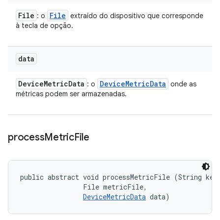
File
File
: o
extraído do dispositivo que corresponde
à tecla de opção.
data
Device
Metric
Data
Device
Metric
Data
: o
onde as
métricas podem ser armazenadas.
process
Metric
File
public abstract void processMetricFile (String key,
                File metricFile, 

DeviceMetricData
 data)