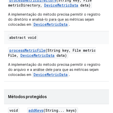
process
Metric
Directory
(String key
,
File
metric
Directory
,
Device
Metric
Data
data)
A implementação do método precisa permitir o registro
do diretório e analisá-lo para que as métricas sejam
DeviceMetricData
colocadas em
.
abstract void
process
Metric
File
(String key
,
File metric
File
,
Device
Metric
Data
data)
A implementação do método precisa permitir o registro
do arquivo e a análise dele para que as métricas sejam
DeviceMetricData
colocadas em
.
Métodos protegidos
void
add
Keys
(String
.
.
.
keys)