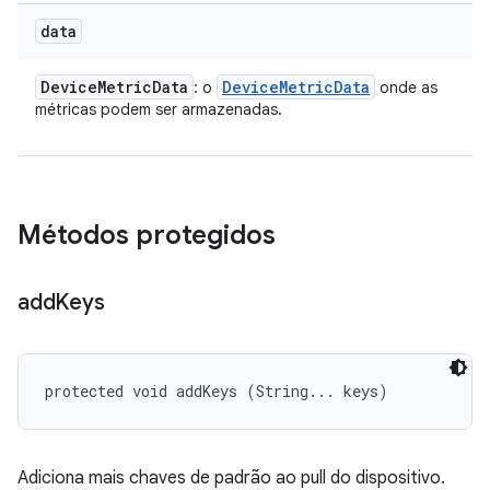
data
Device
Metric
Data
Device
Metric
Data
: o
onde as
métricas podem ser armazenadas.
Métodos protegidos
add
Keys
protected void addKeys (String... keys)
Adiciona mais chaves de padrão ao pull do dispositivo.