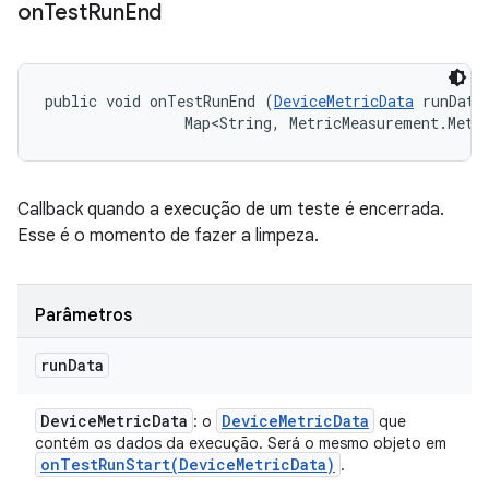
on
Test
Run
End
public void onTestRunEnd (
DeviceMetricData
 runData,
                Map<String, MetricMeasurement.Metr
Callback quando a execução de um teste é encerrada.
Esse é o momento de fazer a limpeza.
Parâmetros
run
Data
Device
Metric
Data
Device
Metric
Data
: o
que
contém os dados da execução. Será o mesmo objeto em
onTestRunStart(
Device
Metric
Data)
.