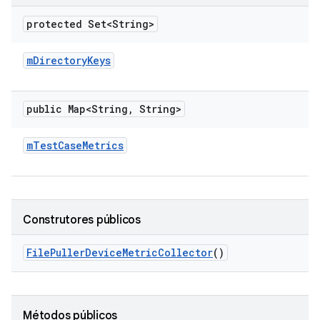
protected Set<String>
m
Directory
Keys
public Map<String
,
String>
m
Test
Case
Metrics
Construtores públicos
File
Puller
Device
Metric
Collector
()
Métodos públicos