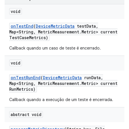
void
on
Test
End
(
Device
Metric
Data
test
Data
,
Map<String
,
Metric
Measurement
.
Metric> current
Test
Case
Metrics)
Callback quando um caso de teste é encerrado.
void
on
Test
Run
End
(
Device
Metric
Data
run
Data
,
Map<String
,
Metric
Measurement
.
Metric> current
Run
Metrics)
Callback quando a execução de um teste é encerrada.
abstract void