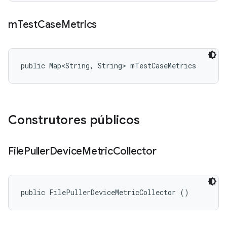
m
Test
Case
Metrics
public Map<String, String> mTestCaseMetrics
Construtores públicos
File
Puller
Device
Metric
Collector
public FilePullerDeviceMetricCollector ()