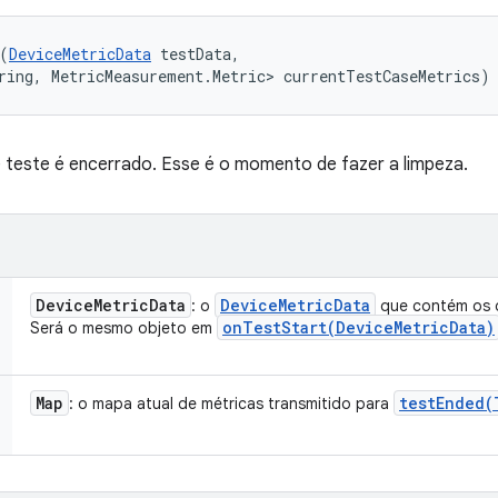
(
DeviceMetricData
 testData, 

ring, MetricMeasurement.Metric> currentTestCaseMetrics)
 teste é encerrado. Esse é o momento de fazer a limpeza.
Device
Metric
Data
Device
Metric
Data
: o
que contém os d
onTestStart(
Device
Metric
Data)
Será o mesmo objeto em
Map
testEnded(
: o mapa atual de métricas transmitido para