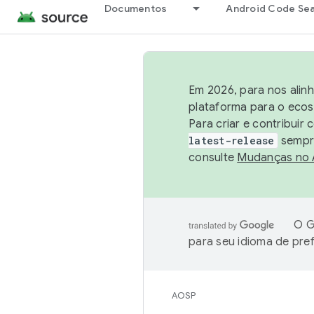
Documentos
Android Code Se
Em 2026, para nos alin
plataforma para o ecos
Para criar e contribuir
latest-release
sempre
consulte
Mudanças no
O G
para seu idioma de pre
AOSP