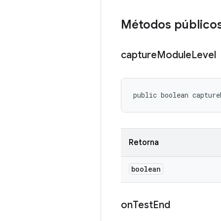
Métodos público
capture
Module
Level
public boolean capture
Retorna
boolean
on
Test
End