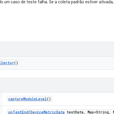
 um caso de teste falha. Se a coleta padrão estiver ativada, 
llector
()
capture
Module
Level
()
on
Test
End
(
Device
Metric
Data
test
Data
,
Map<String
,
M