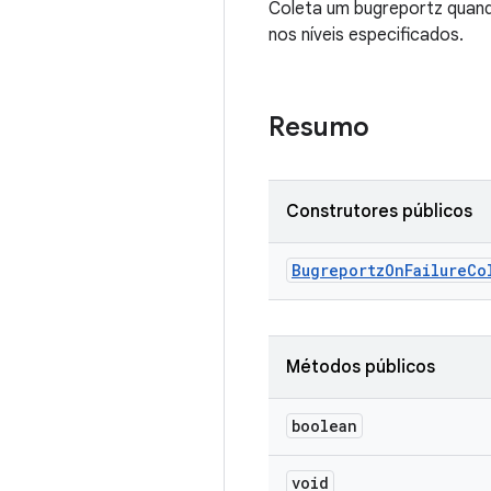
Coleta um bugreportz quando
nos níveis especificados.
Resumo
Construtores públicos
Bugreportz
On
Failure
Co
Métodos públicos
boolean
void