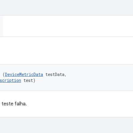
l (
DeviceMetricData
 testData, 

scription
 test)
teste falha.