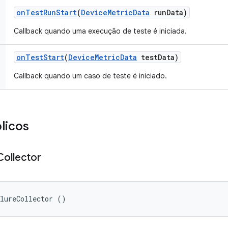
on
Test
Run
Start
(
Device
Metric
Data
run
Data)
Callback quando uma execução de teste é iniciada.
on
Test
Start
(
Device
Metric
Data
test
Data)
Callback quando um caso de teste é iniciado.
licos
Collector
ilureCollector ()