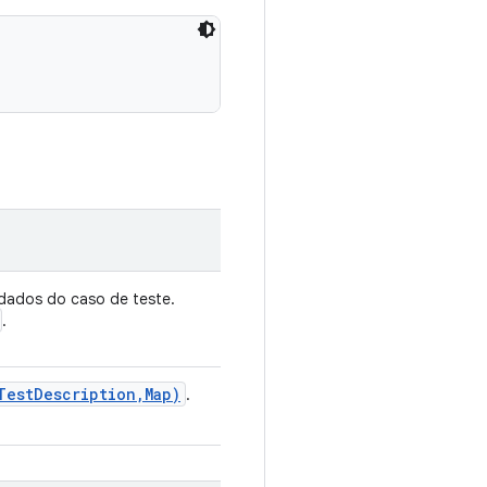
ados do caso de teste.
.
Test
Description
,
Map)
.