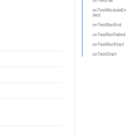
onTestFail
onTestModuleEn
ded
onTestRunEnd
onTestRunFailed
onTestRunStart
onTestStart