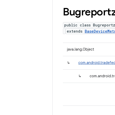
Bugreport
public class Bugreport
extends
BaseDeviceMet
java.lang.Object
↳
com.android.tradefed
↳
com.android.tr