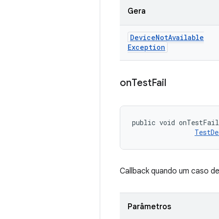
Gera
Device
Not
Available
Exception
on
Test
Fail
public void onTestFai
TestDe
Callback quando um caso de 
Parâmetros