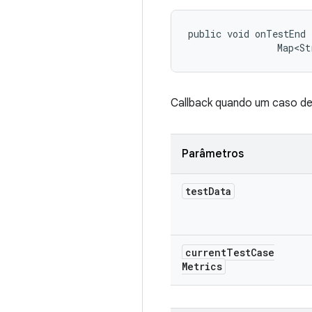
public void onTestEnd 
                Map<St
Callback quando um caso de
Parâmetros
test
Data
current
Test
Case
Metrics