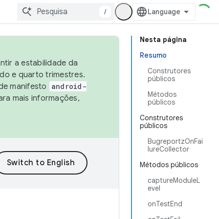
/
Nesta página
Resumo
tir a estabilidade da
Construtores
o e quarto trimestres.
públicos
 de manifesto
android-
Métodos
ara mais informações,
públicos
Construtores
públicos
BugreportzOnFai
lureCollector
Métodos públicos
captureModuleL
evel
onTestEnd