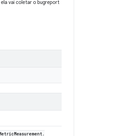
ela vai coletar o bugreport
etric
Measurement
.