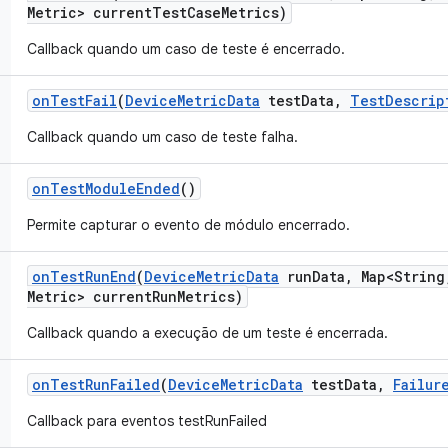
Metric> current
Test
Case
Metrics)
Callback quando um caso de teste é encerrado.
on
Test
Fail
(
Device
Metric
Data
test
Data
,
Test
Descrip
Callback quando um caso de teste falha.
on
Test
Module
Ended
()
Permite capturar o evento de módulo encerrado.
on
Test
Run
End
(
Device
Metric
Data
run
Data
,
Map<String
Metric> current
Run
Metrics)
Callback quando a execução de um teste é encerrada.
on
Test
Run
Failed
(
Device
Metric
Data
test
Data
,
Failur
Callback para eventos testRunFailed