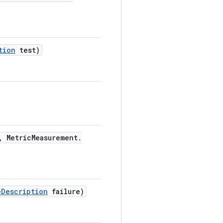
tion
test)
,
Metric
Measurement
.
e
Description
failure)