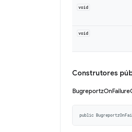
void
void
Construtores púb
Bugreportz
On
Failure
public BugreportzOnFa