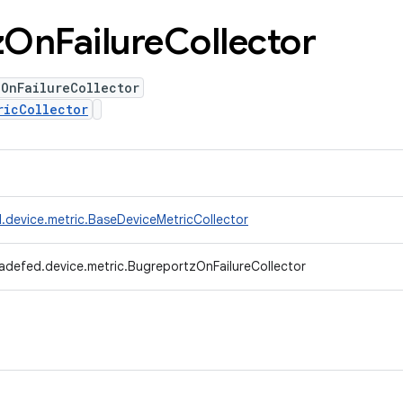
z
On
Failure
Collector
zOnFailureCollector
ricCollector
.device.metric.BaseDeviceMetricCollector
adefed.device.metric.BugreportzOnFailureCollector