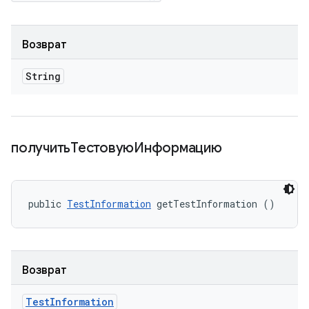
Возврат
String
получитьТестовуюИнформацию
public 
TestInformation
 getTestInformation ()
Возврат
Test
Information