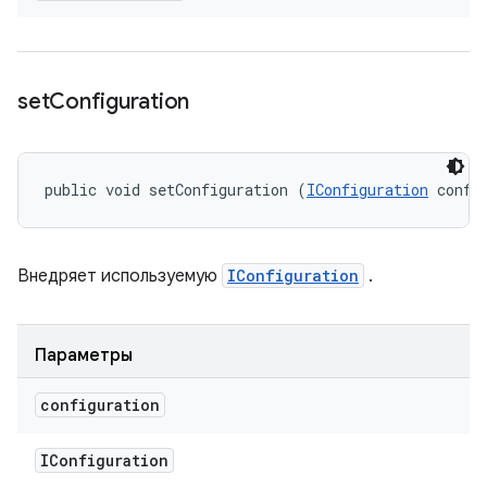
set
Configuration
public void setConfiguration (
IConfiguration
 confi
Внедряет используемую
IConfiguration
.
Параметры
configuration
IConfiguration