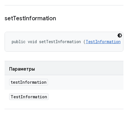
set
Test
Information
public void setTestInformation (
TestInformation
 te
Параметры
test
Information
Test
Information