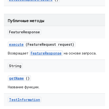
Публичные методы
Feature
Response
execute
(Feature
Request request)
FeatureResponse
Возвращает
на основе запроса.
String
get
Name
()
Название функции.
Test
Information