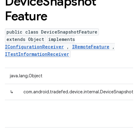
Device
Snapshot
Feature
public class DeviceSnapshotFeature
extends Object
implements
IConfigurationReceiver
,
IRemoteFeature
,
ITestInformationReceiver
java.lang.Object
↳
com.android.tradefed.device.internal.DeviceSnapshotFe