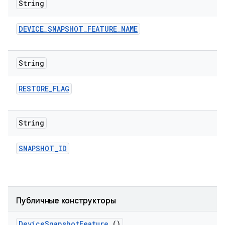
String
DEVICE
_
SNAPSHOT
_
FEATURE
_
NAME
String
RESTORE
_
FLAG
String
SNAPSHOT
_
ID
Публичные конструкторы
Device
Snapshot
Feature
()