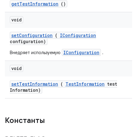
get
Test
Information
()
void
set
Configuration
(
IConfiguration
configuration)
IConfiguration
Внедряет используемую
.
void
set
Test
Information
(
Test
Information
test
Information)
Константы