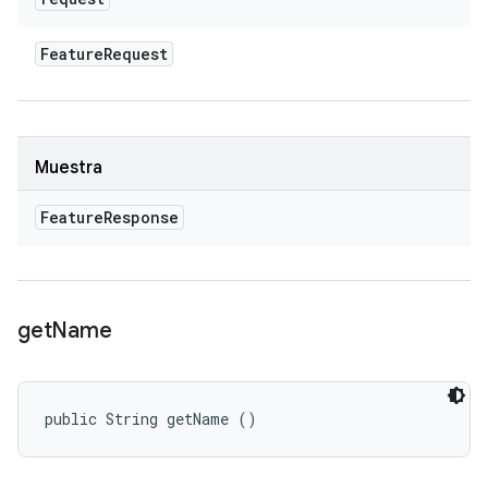
Feature
Request
Muestra
Feature
Response
get
Name
public String getName ()