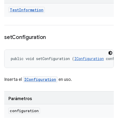
Test
Information
set
Configuration
public void setConfiguration (
IConfiguration
 confi
Inserta el
IConfiguration
en uso.
Parámetros
configuration