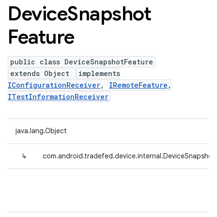
Device
Snapshot
Feature
public class DeviceSnapshotFeature
extends Object
implements
IConfigurationReceiver
,
IRemoteFeature
,
ITestInformationReceiver
java.lang.Object
↳
com.android.tradefed.device.internal.DeviceSnapshot