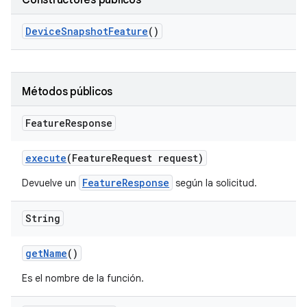
Constructores públicos
Device
Snapshot
Feature
()
Métodos públicos
Feature
Response
execute
(Feature
Request request)
FeatureResponse
Devuelve un
según la solicitud.
String
get
Name
()
Es el nombre de la función.