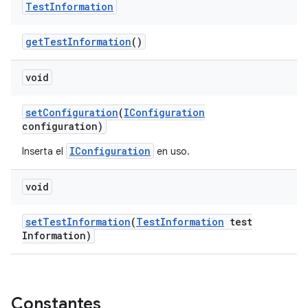
Test
Information
get
Test
Information
()
void
set
Configuration
(
IConfiguration
configuration)
IConfiguration
Inserta el
en uso.
void
set
Test
Information
(
Test
Information
test
Information)
Constantes