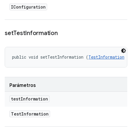
IConfiguration
set
Test
Information
public void setTestInformation (
TestInformation
 te
Parámetros
test
Information
Test
Information