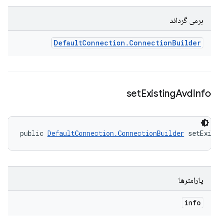
برمی گرداند
Default
Connection
.
Connection
Builder
set
Existing
Avd
Info
public 
DefaultConnection.ConnectionBuilder
 setExis
پارامترها
info