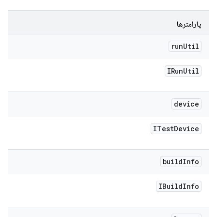
پارامترها
run
Util
IRun
Util
device
ITest
Device
build
Info
IBuild
Info