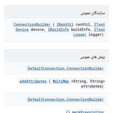
سازندگان عمومی
Connection
Builder
(
IRun
Util
run
Util
,
ITest
Device
device
,
IBuild
Info
build
Info
,
ITest
Logger
logger)
روش های عمومی
Default
Connection
.
Connection
Builder
add
Attributes
(
Multi
Map
<String
,
String>
attributes)
Default
Connection
.
Connection
Builder
()
mark
Preexisting