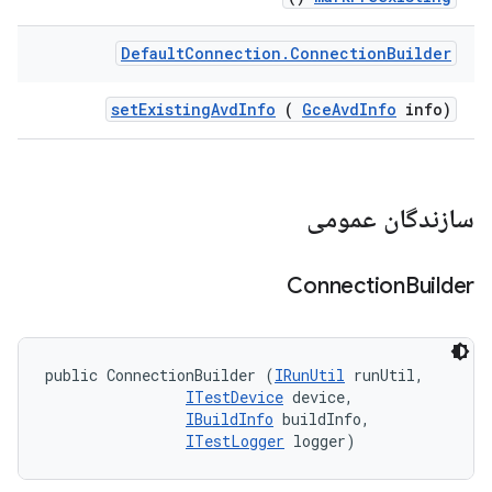
Default
Connection
.
Connection
Builder
set
Existing
Avd
Info
(
Gce
Avd
Info
info)
سازندگان عمومی
Connection
Builder
public ConnectionBuilder (
IRunUtil
 runUtil, 

ITestDevice
 device, 

IBuildInfo
 buildInfo, 

ITestLogger
 logger)