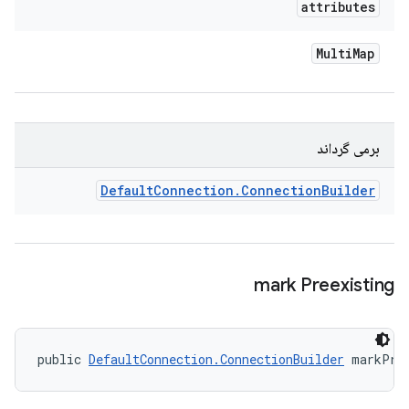
attributes
Multi
Map
برمی گرداند
Default
Connection
.
Connection
Builder
mark Preexisting
public 
DefaultConnection.ConnectionBuilder
 markPre