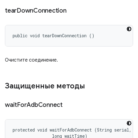
tear
Down
Connection
public void tearDownConnection ()
Очистите соединение.
Защищенные методы
wait
For
Adb
Connect
protected void waitForAdbConnect (String serial, 

                long waitTime)