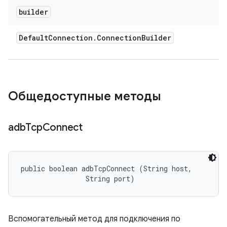
builder
Default
Connection
.
Connection
Builder
Общедоступные методы
adb
Tcp
Connect
public boolean adbTcpConnect (String host, 

                String port)
Вспомогательный метод для подключения по