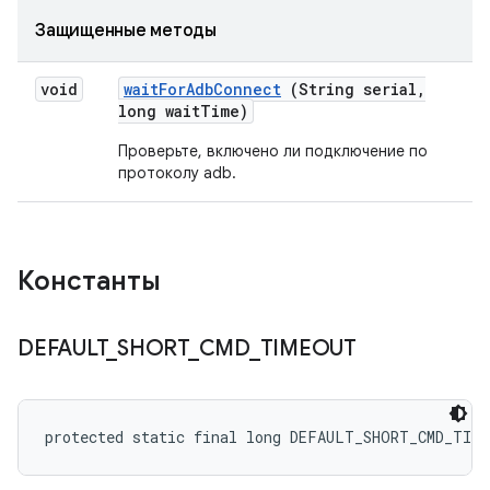
Защищенные методы
void
wait
For
Adb
Connect
(String serial
,
long wait
Time)
Проверьте, включено ли подключение по
протоколу adb.
Константы
DEFAULT
_
SHORT
_
CMD
_
TIMEOUT
protected static final long DEFAULT_SHORT_CMD_TIM