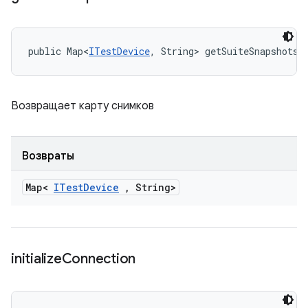
public Map<
ITestDevice
, String> getSuiteSnapshots 
Возвращает карту снимков
Возвраты
Map<
ITest
Device
,
String>
initialize
Connection