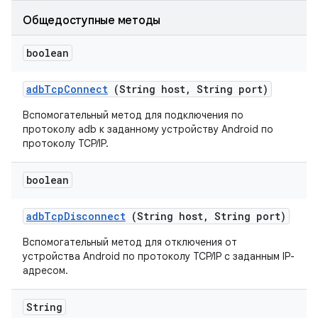
Общедоступные методы
boolean
adb
Tcp
Connect
(String host
,
String port)
Вспомогательный метод для подключения по
протоколу adb к заданному устройству Android по
протоколу TCP/IP.
boolean
adb
Tcp
Disconnect
(String host
,
String port)
Вспомогательный метод для отключения от
устройства Android по протоколу TCP/IP с заданным IP-
адресом.
String