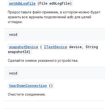
set
Adb
Log
File
(File adb
Log
File)
Предоставьте файл-приемник, в котором можно будет
хранить все журналы подключений adb для целей
отладки.
void
snapshot
Device
(
ITest
Device
device
,
String
snapshot
Id)
Сделайте снимок указанного устройства.
void
tear
Down
Connection
()
Очистите соединение.