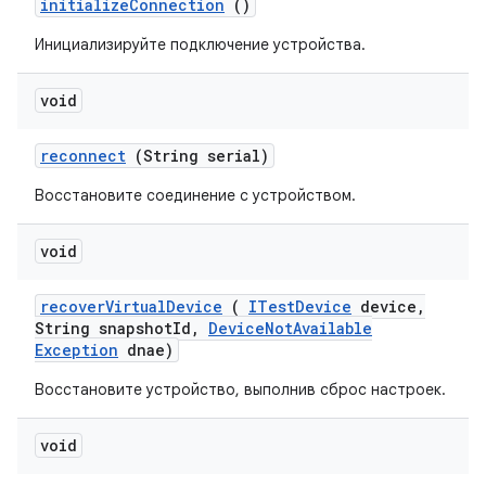
initialize
Connection
()
Инициализируйте подключение устройства.
void
reconnect
(String serial)
Восстановите соединение с устройством.
void
recover
Virtual
Device
(
ITest
Device
device
,
String snapshot
Id
,
Device
Not
Available
Exception
dnae)
Восстановите устройство, выполнив сброс настроек.
void