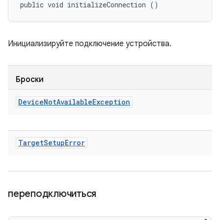
public void initializeConnection ()
Инициализируйте подключение устройства.
Броски
Device
Not
Available
Exception
Target
Setup
Error
переподключиться