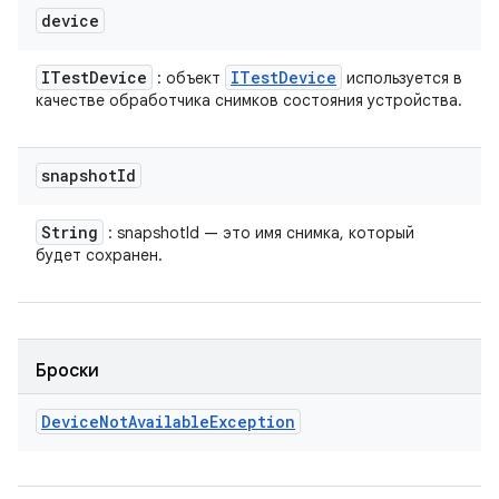
device
ITest
Device
ITest
Device
: объект
используется в
качестве обработчика снимков состояния устройства.
snapshot
Id
String
: snapshotId — это имя снимка, который
будет сохранен.
Броски
Device
Not
Available
Exception