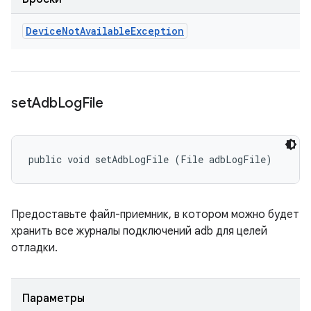
Device
Not
Available
Exception
set
Adb
Log
File
public void setAdbLogFile (File adbLogFile)
Предоставьте файл-приемник, в котором можно будет
хранить все журналы подключений adb для целей
отладки.
Параметры