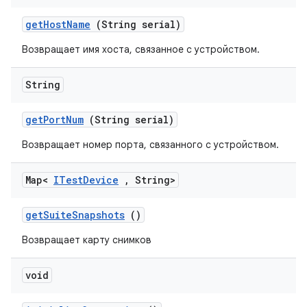
get
Host
Name
(String serial)
Возвращает имя хоста, связанное с устройством.
String
get
Port
Num
(String serial)
Возвращает номер порта, связанного с устройством.
Map<
ITest
Device
,
String>
get
Suite
Snapshots
()
Возвращает карту снимков
void