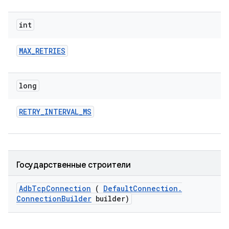
int
MAX
_
RETRIES
long
RETRY
_
INTERVAL
_
MS
Государственные строители
Adb
Tcp
Connection
(
Default
Connection
.
Connection
Builder
builder)