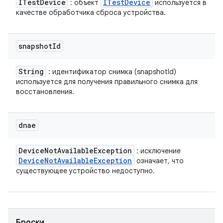
ITest
Device
ITest
Device
: объект
используется в
качестве обработчика сброса устройства.
snapshot
Id
String
: идентификатор снимка (snapshotId)
используется для получения правильного снимка для
восстановления.
dnae
Device
Not
Available
Exception
: исключение
Device
Not
Available
Exception
означает, что
существующее устройство недоступно.
Броски