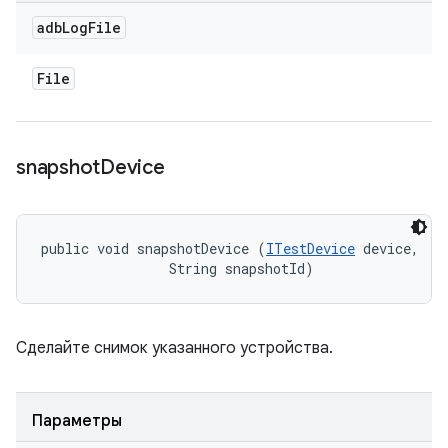
adb
Log
File
File
snapshot
Device
public void snapshotDevice (
ITestDevice
 device, 

                String snapshotId)
Сделайте снимок указанного устройства.
Параметры