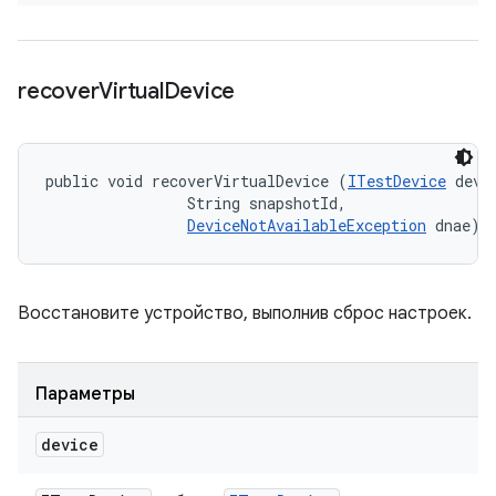
recover
Virtual
Device
public void recoverVirtualDevice (
ITestDevice
 devic
                String snapshotId, 

DeviceNotAvailableException
 dnae)
Восстановите устройство, выполнив сброс настроек.
Параметры
device