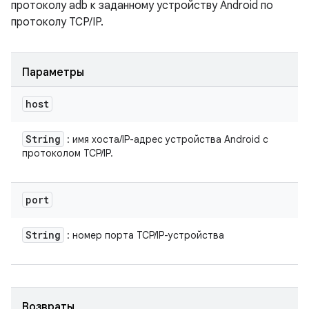
протоколу adb к заданному устройству Android по
протоколу TCP/IP.
Параметры
host
String
: имя хоста/IP-адрес устройства Android с
протоколом TCP/IP.
port
String
: номер порта TCP/IP-устройства
Возвраты