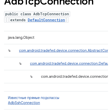
Adb
Tcp
Connection
public class AdbTcpConnection
extends
DefaultConnection
java.lang.Object
↳
com.android.tradefed.device.connection.AbstractConn
↳
com.android.tradefed.device.connection.Defaul
↳
com.android.tradefed.device.connection
Известные прямые подклассы
AdbSshConnection