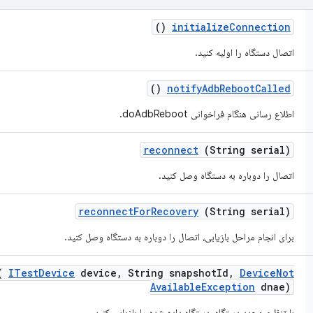
()
initialize
Connection
اتصال دستگاه را اولیه کنید.
()
notify
Adb
Reboot
Called
اطلاع رسانی هنگام فراخوانی doAdbReboot.
reconnect
(String serial)
اتصال را دوباره به دستگاه وصل کنید.
reconnect
For
Recovery
(String serial)
برای انجام مراحل بازیابی، اتصال را دوباره به دستگاه وصل کنید.
(
ITest
Device
device
,
String snapshot
Id
,
Device
Not
Available
Exception
dnae)
با تنظیم مجدد دستگاه، دستگاه داده شده را بازیابی کنید.