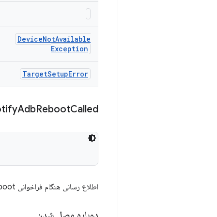
Device
Not
Available
Exception
Target
Setup
Error
tify
Adb
Reboot
Called
اطلاع رسانی هنگام فراخوانی doAdbReboot.
دوباره وصل شدن