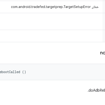
خطای com.android.tradefed.targetprep.TargetSetupError
no
ebootCalled ()