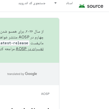
اسناد
جستجوی کد اندروید
از سال ۲۰۲۶، برای ه
چهارم در AOSP منتشر خواهیم کرد. برای ساخت و مشارکت در AOSP،
مانیفست
latest-release
تغییرات در AOSP
مراجعه کنی
ا
AOSP