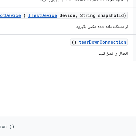
ot
Device
(
ITest
Device
device
,
String snapshot
Id)
از دستگاه داده شده عکس بگیرید
()
tear
Down
Connection
اتصال را تمیز کنید.
ion ()