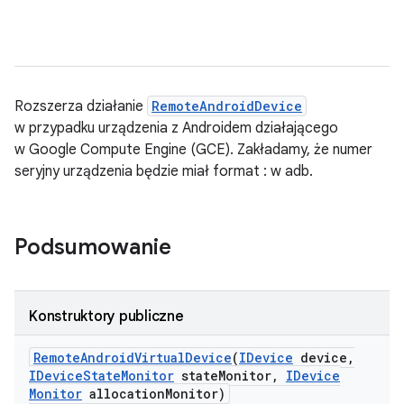
Rozszerza działanie
RemoteAndroidDevice
w przypadku urządzenia z Androidem działającego
w Google Compute Engine (GCE). Zakładamy, że numer
seryjny urządzenia będzie miał format
:
w adb.
Podsumowanie
Konstruktory publiczne
Remote
Android
Virtual
Device
(
IDevice
device
,
IDevice
State
Monitor
state
Monitor
,
IDevice
Monitor
allocation
Monitor)