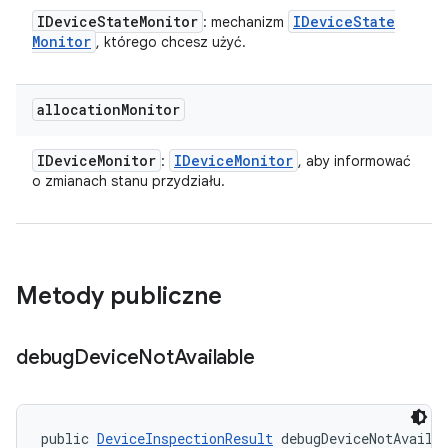
IDevice
State
Monitor
IDevice
State
: mechanizm
Monitor
, którego chcesz użyć.
allocation
Monitor
IDevice
Monitor
IDevice
Monitor
:
, aby informować
o zmianach stanu przydziału.
Metody publiczne
debug
Device
Not
Available
public 
DeviceInspectionResult
 debugDeviceNotAvaila