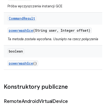
Próba wyczyszczenia instancji GCE
Command
Result
powerwash
Gce
(String user
,
Integer offset)
Ta metoda została wycofana. Usunięto na rzecz połączenia
boolean
powerwash
Gce
()
Konstruktory publiczne
Remote
Android
Virtual
Device