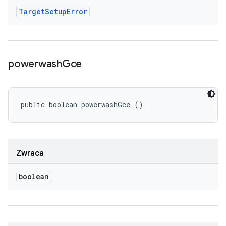
Target
Setup
Error
powerwash
Gce
public boolean powerwashGce ()
Zwraca
boolean