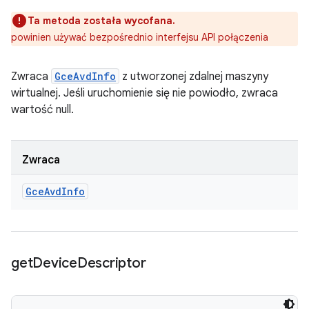
Ta metoda została wycofana.
powinien używać bezpośrednio interfejsu API połączenia
Zwraca
GceAvdInfo
z utworzonej zdalnej maszyny
wirtualnej. Jeśli uruchomienie się nie powiodło, zwraca
wartość null.
Zwraca
Gce
Avd
Info
get
Device
Descriptor