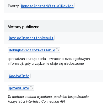
RemoteAndroidVirtualDevice
Tworzy
.
Metody publiczne
Device
Inspection
Result
debug
Device
Not
Available
()
sprawdzanie urządzenia i zwracanie szczegółowych
informacji, gdy urządzenie staje się niedostępne;
Gce
Avd
Info
get
Avd
Info
()
Ta metoda została wycofana. powinien bezpośrednio
korzystać z interfejsu Connection API