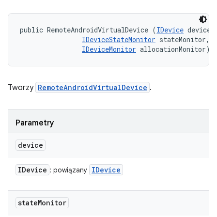
public RemoteAndroidVirtualDevice (
IDevice
 device, 
IDeviceStateMonitor
 stateMonitor, 

IDeviceMonitor
 allocationMonitor)
Tworzy
RemoteAndroidVirtualDevice
.
Parametry
device
IDevice
IDevice
: powiązany
state
Monitor