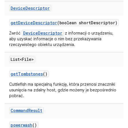
Device
Descriptor
get
Device
Descriptor
(boolean short
Descriptor)
DeviceDescriptor
Zwróć
z informacji o urządzeniu,
aby uzyskać informacje o nim bez przekazywania
rzeczywistego obiektu urządzenia.
List<File>
get
Tombstones
()
Cuttlefish ma specjalną funkcję, która przenosi znaczniki
usunięcia na zdalny host, gdzie możemy je bezpośrednio
pobrać.
Command
Result
powerwash
()