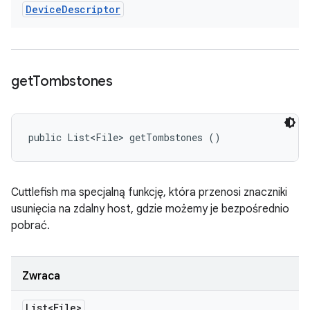
Device
Descriptor
get
Tombstones
public List<File> getTombstones ()
Cuttlefish ma specjalną funkcję, która przenosi znaczniki
usunięcia na zdalny host, gdzie możemy je bezpośrednio
pobrać.
Zwraca
List<File>