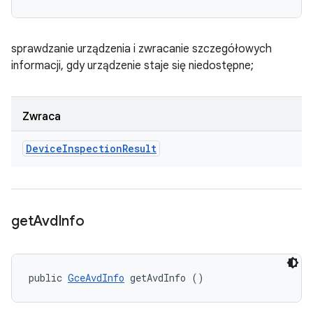
sprawdzanie urządzenia i zwracanie szczegółowych
informacji, gdy urządzenie staje się niedostępne;
Zwraca
Device
Inspection
Result
get
Avd
Info
public 
GceAvdInfo
 getAvdInfo ()