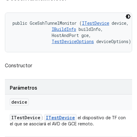
public GceSshTunnelMonitor (
ITestDevice
 device, 

IBuildInfo
 buildInfo, 

                HostAndPort gce, 

TestDeviceOptions
 deviceOptions)
Constructor
Parámetros
device
ITest
Device
ITest
Device
:
el dispositivo de TF con
el que se asociará el AVD de GCE remoto.