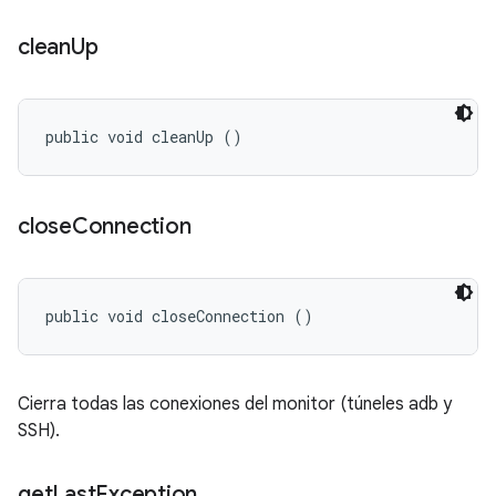
clean
Up
public void cleanUp ()
close
Connection
public void closeConnection ()
Cierra todas las conexiones del monitor (túneles adb y
SSH).
get
Last
Exception