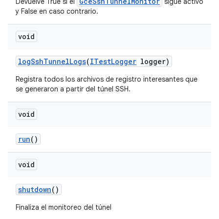
GceSshTunnelMonitor
Devuelve True si el
sigue activo
y False en caso contrario.
void
log
Ssh
Tunnel
Logs
(
ITest
Logger
logger)
Registra todos los archivos de registro interesantes que
se generaron a partir del túnel SSH.
void
run
()
void
shutdown
()
Finaliza el monitoreo del túnel