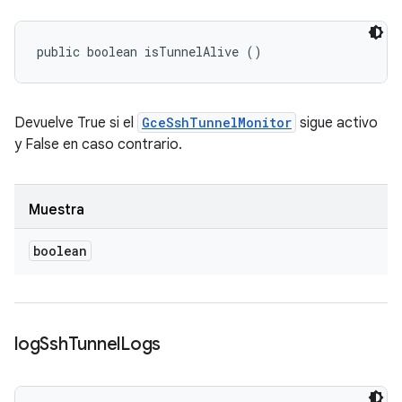
public boolean isTunnelAlive ()
Devuelve True si el
GceSshTunnelMonitor
sigue activo
y False en caso contrario.
Muestra
boolean
log
Ssh
Tunnel
Logs