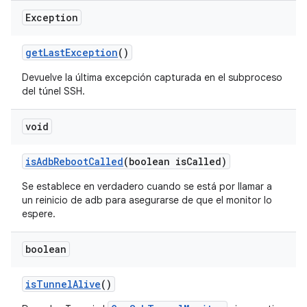
Exception
get
Last
Exception
()
Devuelve la última excepción capturada en el subproceso
del túnel SSH.
void
is
Adb
Reboot
Called
(boolean is
Called)
Se establece en verdadero cuando se está por llamar a
un reinicio de adb para asegurarse de que el monitor lo
espere.
boolean
is
Tunnel
Alive
()