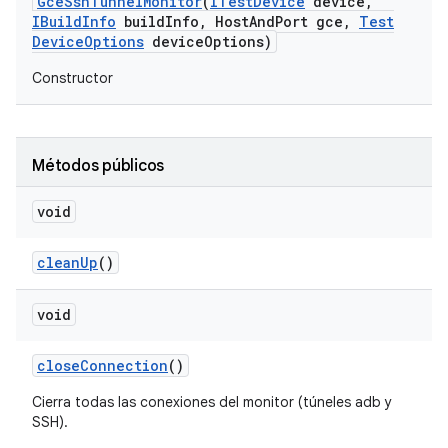
Gce
Ssh
Tunnel
Monitor
(
ITest
Device
device
,
IBuild
Info
build
Info
,
Host
And
Port gce
,
Test
Device
Options
device
Options)
Constructor
Métodos públicos
void
clean
Up
()
void
close
Connection
()
Cierra todas las conexiones del monitor (túneles adb y
SSH).