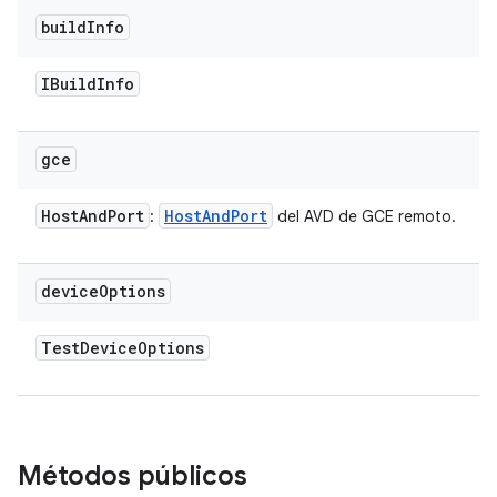
build
Info
IBuild
Info
gce
Host
And
Port
Host
And
Port
:
del AVD de GCE remoto.
device
Options
Test
Device
Options
Métodos públicos