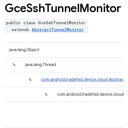
Gce
Ssh
Tunnel
Monitor
public class GceSshTunnelMonitor
extends
AbstractTunnelMonitor
java.lang.Object
↳
java.lang.Thread
↳
com.android.tradefed.device.cloud.Abstract
↳
com.android.tradefed.device.cloud.