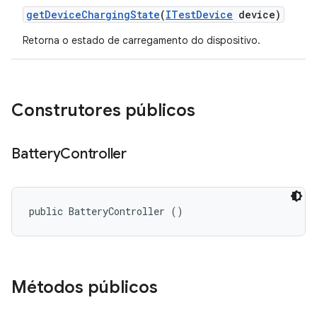
get
Device
Charging
State
(
ITest
Device
device)
Retorna o estado de carregamento do dispositivo.
Construtores públicos
Battery
Controller
public BatteryController ()
Métodos públicos