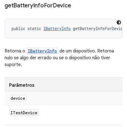
get
Battery
Info
For
Device
public static 
IBatteryInfo
 getBatteryInfoForDevice
Retorna o
IBatteryInfo
de um dispositivo. Retorna
nulo se algo der errado ou se o dispositivo não tiver
suporte.
Parâmetros
device
ITest
Device