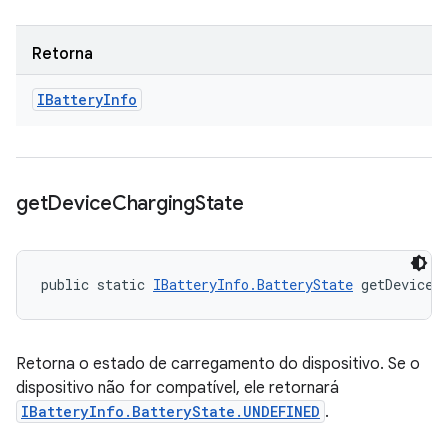
Retorna
IBattery
Info
get
Device
Charging
State
public static 
IBatteryInfo.BatteryState
 getDeviceC
Retorna o estado de carregamento do dispositivo. Se o
dispositivo não for compatível, ele retornará
IBatteryInfo.BatteryState.UNDEFINED
.