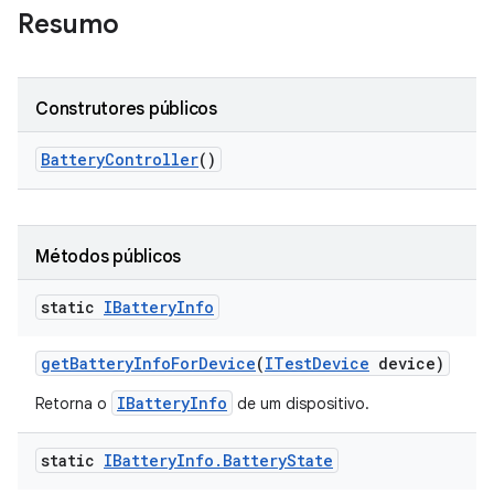
Resumo
Construtores públicos
Battery
Controller
()
Métodos públicos
static
IBattery
Info
get
Battery
Info
For
Device
(
ITest
Device
device)
IBatteryInfo
Retorna o
de um dispositivo.
static
IBattery
Info
.
Battery
State