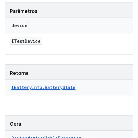
Parâmetros
device
ITest
Device
Retorna
IBattery
Info
.
Battery
State
Gera