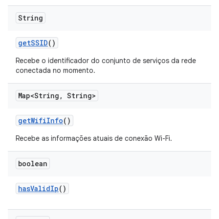
String
get
SSID
()
Recebe o identificador do conjunto de serviços da rede
conectada no momento.
Map<String
,
String>
get
Wifi
Info
()
Recebe as informações atuais de conexão Wi-Fi.
boolean
has
Valid
Ip
()