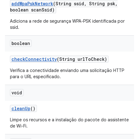
add
Wpa
Psk
Network
(String ssid
,
String psk
,
boolean scan
Ssid)
Adiciona a rede de segurança WPA-PSK identificada por
ssid.
boolean
check
Connectivity
(String url
To
Check)
Verifica a conectividade enviando uma solicitação HTTP
para o URL especificado.
void
clean
Up
()
Limpe os recursos e a instalação do pacote do assistente
de Wi-Fi.