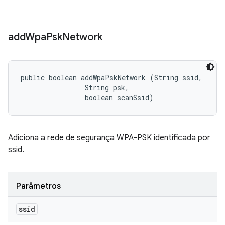
add
Wpa
Psk
Network
public boolean addWpaPskNetwork (String ssid, 

                String psk, 

                boolean scanSsid)
Adiciona a rede de segurança WPA-PSK identificada por
ssid.
Parâmetros
ssid