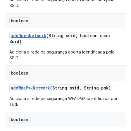
SSID.
boolean
add
Open
Network
(String ssid
,
boolean scan
Ssid)
Adiciona a rede de segurança aberta identificada pelo
SSID.
boolean
add
Wpa
Psk
Network
(String ssid
,
String psk)
Adiciona a rede de segurança WPA-PSK identificada por
ssid.
boolean