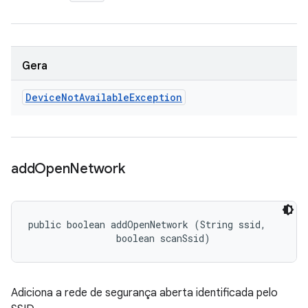
Gera
Device
Not
Available
Exception
add
Open
Network
public boolean addOpenNetwork (String ssid, 

                boolean scanSsid)
Adiciona a rede de segurança aberta identificada pelo