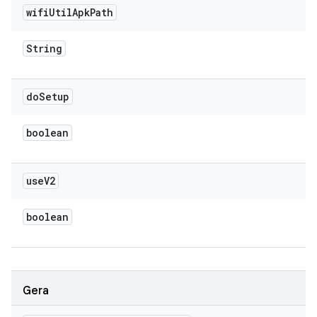
wifi
Util
Apk
Path
String
do
Setup
boolean
use
V2
boolean
Gera