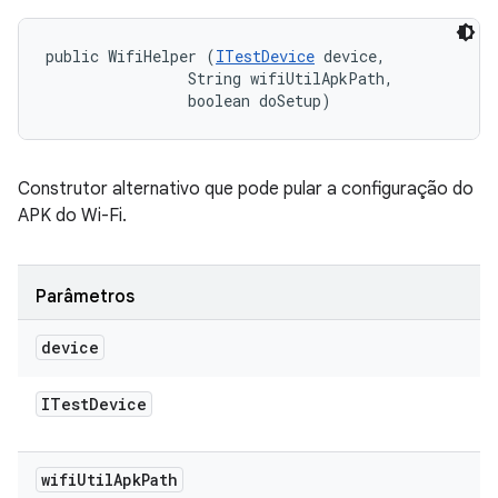
public WifiHelper (
ITestDevice
 device, 

                String wifiUtilApkPath, 

                boolean doSetup)
Construtor alternativo que pode pular a configuração do
APK do Wi-Fi.
Parâmetros
device
ITest
Device
wifi
Util
Apk
Path