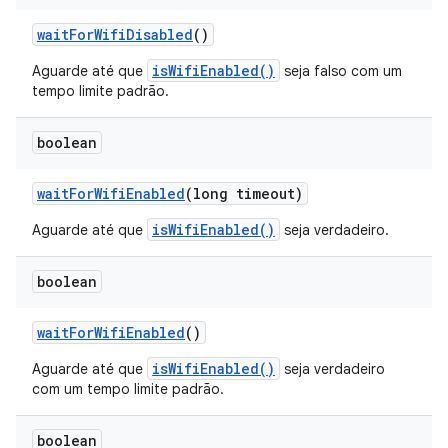
wait
For
Wifi
Disabled
()
isWifiEnabled()
Aguarde até que
seja falso com um
tempo limite padrão.
boolean
wait
For
Wifi
Enabled
(long timeout)
isWifiEnabled()
Aguarde até que
seja verdadeiro.
boolean
wait
For
Wifi
Enabled
()
isWifiEnabled()
Aguarde até que
seja verdadeiro
com um tempo limite padrão.
boolean