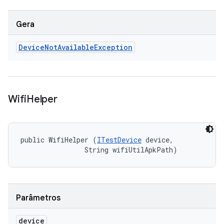
Gera
Device
Not
Available
Exception
Wifi
Helper
public WifiHelper (
ITestDevice
 device, 

                String wifiUtilApkPath)
Parâmetros
device