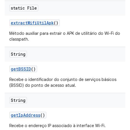
static File
extract
Wifi
Util
Apk
()
Método auxiliar para extrair o APK de utilitário do Wi-Fi do
classpath.
String
get
BSSID
()
Recebe o identificador do conjunto de serviços básicos
(BSSID) do ponto de acesso atual.
String
get
Ip
Address
()
Recebe o endereço IP associado à interface Wi-Fi.