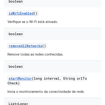
boolean
is
Wifi
Enabled
()
Verifique se o Wi-Fi está ativado.
boolean
remove
All
Networks
()
Remove todas as redes conhecidas.
boolean
start
Monitor
(long interval
,
String url
To
Check)
Inicia o monitoramento da conectividade de rede.
List<Long>