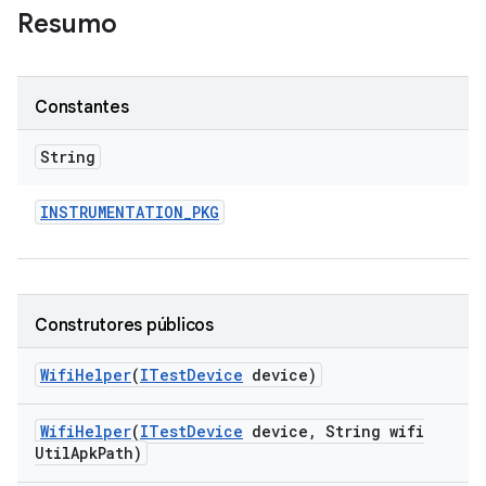
Resumo
Constantes
String
INSTRUMENTATION
_
PKG
Construtores públicos
Wifi
Helper
(
ITest
Device
device)
Wifi
Helper
(
ITest
Device
device
,
String wifi
Util
Apk
Path)