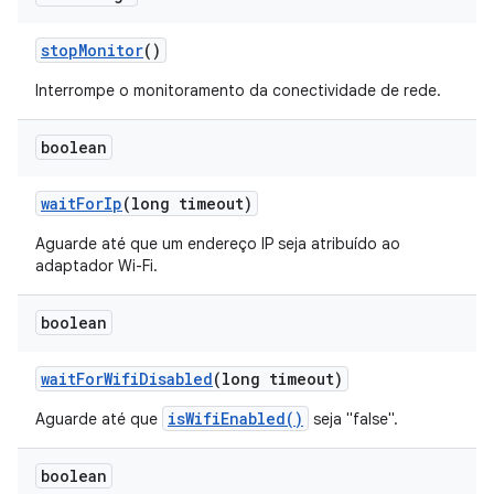
stop
Monitor
()
Interrompe o monitoramento da conectividade de rede.
boolean
wait
For
Ip
(long timeout)
Aguarde até que um endereço IP seja atribuído ao
adaptador Wi-Fi.
boolean
wait
For
Wifi
Disabled
(long timeout)
isWifiEnabled()
Aguarde até que
seja "false".
boolean