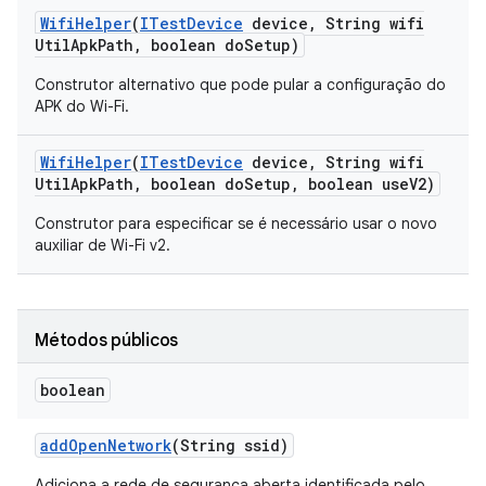
Wifi
Helper
(
ITest
Device
device
,
String wifi
Util
Apk
Path
,
boolean do
Setup)
Construtor alternativo que pode pular a configuração do
APK do Wi-Fi.
Wifi
Helper
(
ITest
Device
device
,
String wifi
Util
Apk
Path
,
boolean do
Setup
,
boolean use
V2)
Construtor para especificar se é necessário usar o novo
auxiliar de Wi-Fi v2.
Métodos públicos
boolean
add
Open
Network
(String ssid)
Adiciona a rede de segurança aberta identificada pelo