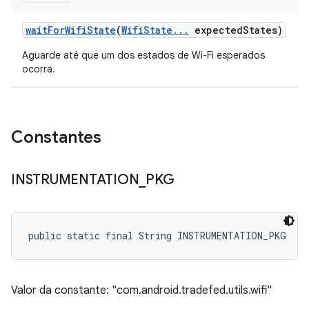
wait
For
Wifi
State
(
Wifi
State
.
.
.
expected
States)
Aguarde até que um dos estados de Wi-Fi esperados
ocorra.
Constantes
INSTRUMENTATION
_
PKG
public static final String INSTRUMENTATION_PKG
Valor da constante: "com.android.tradefed.utils.wifi"