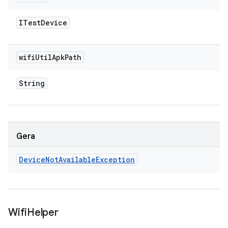
ITest
Device
wifi
Util
Apk
Path
String
Gera
Device
Not
Available
Exception
Wifi
Helper