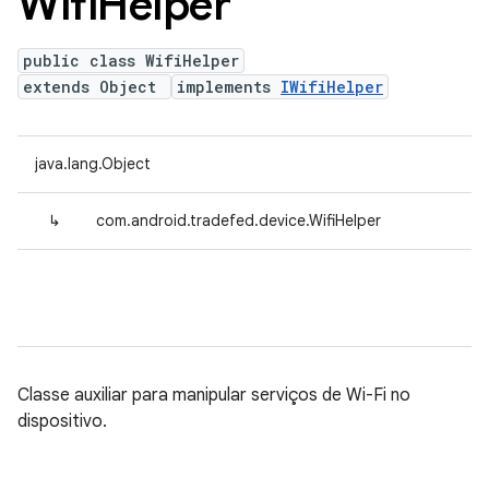
Wifi
Helper
public class WifiHelper
extends Object
implements
IWifiHelper
java.lang.Object
↳
com.android.tradefed.device.WifiHelper
Classe auxiliar para manipular serviços de Wi-Fi no
dispositivo.