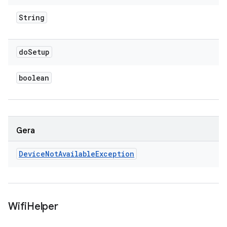
String
do
Setup
boolean
Gera
Device
Not
Available
Exception
Wifi
Helper