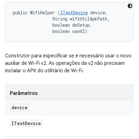
public WifiHelper (
ITestDevice
 device, 

                String wifiUtilApkPath, 

                boolean doSetup, 

                boolean useV2)
Construtor para especificar se é necessário usar o novo
auxiliar de Wi-Fi v2. As operações da v2 não precisam
instalar o APK do utilitário de Wi-Fi.
Parâmetros
device
ITest
Device