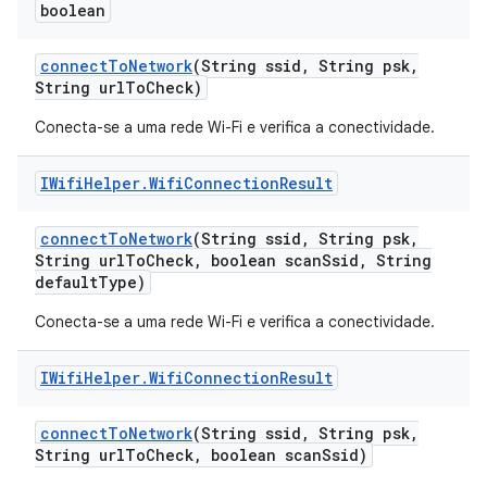
boolean
connect
To
Network
(String ssid
,
String psk
,
String url
To
Check)
Conecta-se a uma rede Wi-Fi e verifica a conectividade.
IWifi
Helper
.
Wifi
Connection
Result
connect
To
Network
(String ssid
,
String psk
,
String url
To
Check
,
boolean scan
Ssid
,
String
default
Type)
Conecta-se a uma rede Wi-Fi e verifica a conectividade.
IWifi
Helper
.
Wifi
Connection
Result
connect
To
Network
(String ssid
,
String psk
,
String url
To
Check
,
boolean scan
Ssid)