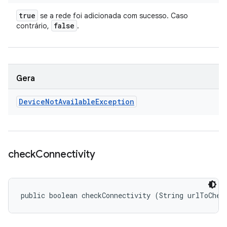
true
se a rede foi adicionada com sucesso. Caso
false
contrário,
.
Gera
Device
Not
Available
Exception
check
Connectivity
public boolean checkConnectivity (String urlToChec