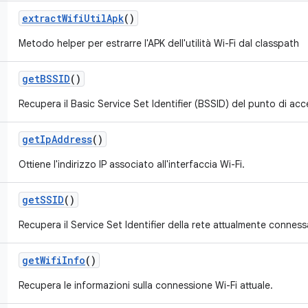
extract
Wifi
Util
Apk
()
Metodo helper per estrarre l'APK dell'utilità Wi-Fi dal classpath
get
BSSID
()
Recupera il Basic Service Set Identifier (BSSID) del punto di acc
get
Ip
Address
()
Ottiene l'indirizzo IP associato all'interfaccia Wi-Fi.
get
SSID
()
Recupera il Service Set Identifier della rete attualmente conness
get
Wifi
Info
()
Recupera le informazioni sulla connessione Wi-Fi attuale.