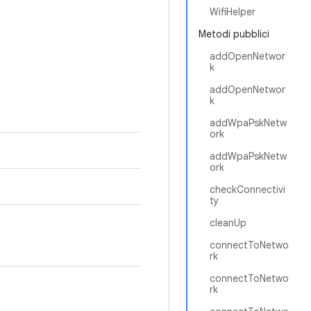
WifiHelper
Metodi pubblici
addOpenNetwor
k
addOpenNetwor
k
addWpaPskNetw
ork
addWpaPskNetw
ork
checkConnectivi
ty
cleanUp
connectToNetwo
rk
connectToNetwo
rk