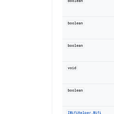
boolean
boolean
boolean
void
boolean
IWifi
Helper
.
Wifi