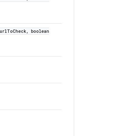
url
To
Check
,
boolean