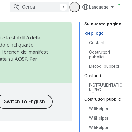
/
Su questa pagina
Riepilogo
e la stabilità della
Costanti
do e nel quarto
 Il branch del manifest
Costruttori
pubblici
cata su AOSP. Per
Metodi pubblici
Costanti
INSTRUMENTATIO
N_PKG
Costruttori pubblici
WifiHelper
WifiHelper
WifiHelper