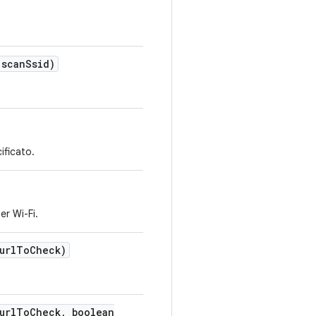
scan
Ssid)
ificato.
er Wi-Fi.
url
To
Check)
url
To
Check
,
boolean