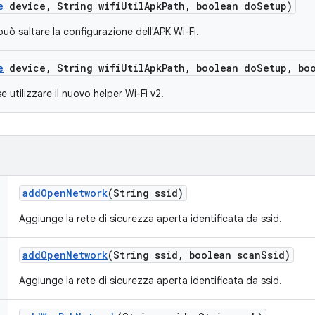
e
device
,
String wifi
Util
Apk
Path
,
boolean do
Setup)
uò saltare la configurazione dell'APK Wi-Fi.
e
device
,
String wifi
Util
Apk
Path
,
boolean do
Setup
,
boo
e utilizzare il nuovo helper Wi-Fi v2.
add
Open
Network
(String ssid)
Aggiunge la rete di sicurezza aperta identificata da ssid.
add
Open
Network
(String ssid
,
boolean scan
Ssid)
Aggiunge la rete di sicurezza aperta identificata da ssid.