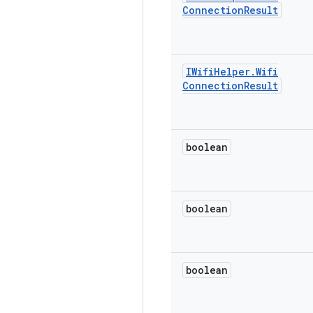
Connection
Result
IWifi
Helper
.
Wifi
Connection
Result
boolean
boolean
boolean