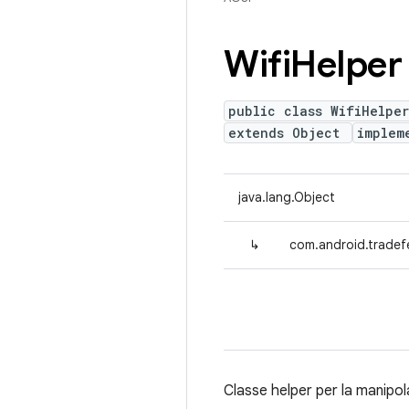
Wifi
Helper
public class WifiHelper
extends Object
implem
java.lang.Object
↳
com.android.tradefe
Classe helper per la manipola