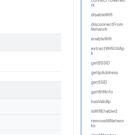
connectToNetwo
rk
disableWifi
disconnectFrom
Network
enableWifi
extractWifiUtilAp
k
getBSSID
getIpAddress
getSSID
getWifiInfo
hasValidIp
isWifiEnabled
removeAllNetwor
ks