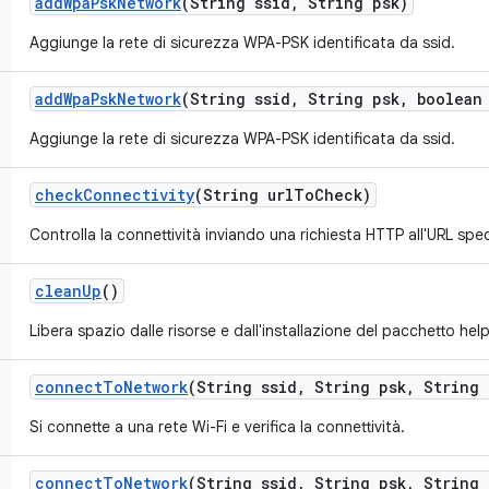
add
Wpa
Psk
Network
(String ssid
,
String psk)
Aggiunge la rete di sicurezza WPA-PSK identificata da ssid.
add
Wpa
Psk
Network
(String ssid
,
String psk
,
boolean 
Aggiunge la rete di sicurezza WPA-PSK identificata da ssid.
check
Connectivity
(String url
To
Check)
Controlla la connettività inviando una richiesta HTTP all'URL spec
clean
Up
()
Libera spazio dalle risorse e dall'installazione del pacchetto help
connect
To
Network
(String ssid
,
String psk
,
String 
Si connette a una rete Wi-Fi e verifica la connettività.
connect
To
Network
(String ssid
,
String psk
,
String 