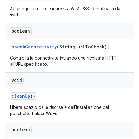
Aggiunge la rete di sicurezza WPA-PSK identificata da
ssid.
boolean
check
Connectivity
(String url
To
Check)
Controlla la connettività inviando una richiesta HTTP
all'URL specificato.
void
clean
Up
()
Libera spazio dalle risorse e dall'installazione del
pacchetto helper Wi-Fi.
boolean