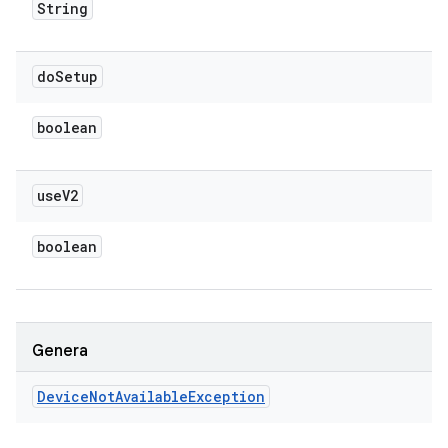
String
do
Setup
boolean
use
V2
boolean
Genera
Device
Not
Available
Exception