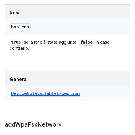
Resi
boolean
true
false
se la rete è stata aggiunta,
in caso
contrario.
Genera
Device
Not
Available
Exception
add
Wpa
Psk
Network