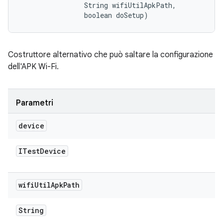
                String wifiUtilApkPath, 

                boolean doSetup)
Costruttore alternativo che può saltare la configurazione
dell'APK Wi-Fi.
Parametri
device
ITest
Device
wifi
Util
Apk
Path
String