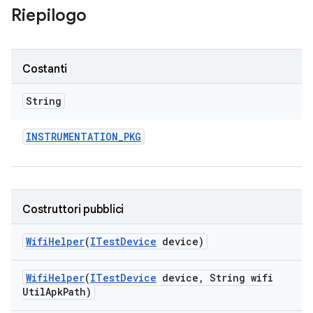
Riepilogo
Costanti
String
INSTRUMENTATION
_
PKG
Costruttori pubblici
Wifi
Helper
(
ITest
Device
device)
Wifi
Helper
(
ITest
Device
device
,
String wifi
Util
Apk
Path)