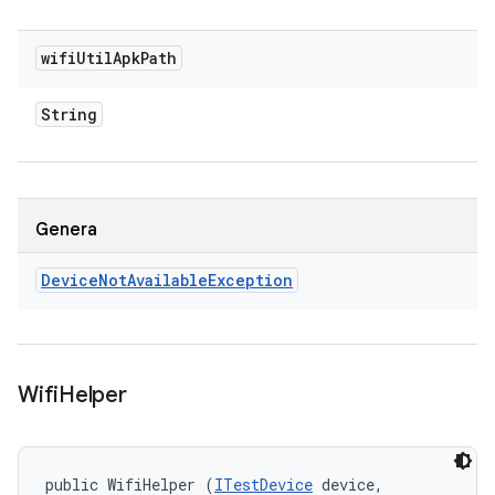
wifi
Util
Apk
Path
String
Genera
Device
Not
Available
Exception
Wifi
Helper
public WifiHelper (
ITestDevice
 device, 
