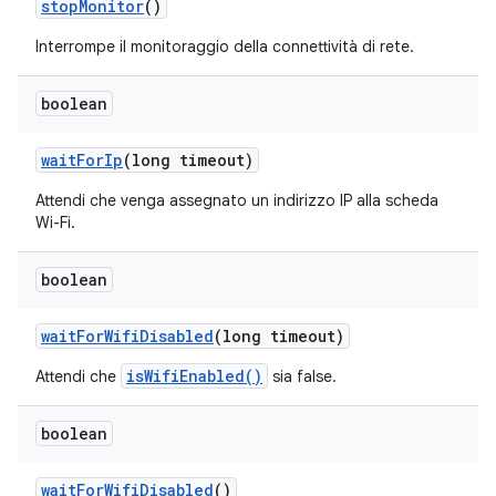
stop
Monitor
()
Interrompe il monitoraggio della connettività di rete.
boolean
wait
For
Ip
(long timeout)
Attendi che venga assegnato un indirizzo IP alla scheda
Wi-Fi.
boolean
wait
For
Wifi
Disabled
(long timeout)
isWifiEnabled()
Attendi che
sia false.
boolean
wait
For
Wifi
Disabled
()