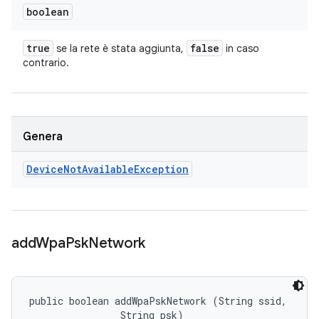
boolean
true
false
se la rete è stata aggiunta,
in caso
contrario.
Genera
Device
Not
Available
Exception
add
Wpa
Psk
Network
public boolean addWpaPskNetwork (String ssid, 

                String psk)