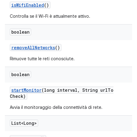
is
Wifi
Enabled
()
Controlla se il Wi-Fi è attualmente attivo.
boolean
remove
All
Networks
()
Rimuove tutte le reti conosciute.
boolean
start
Monitor
(long interval
,
String url
To
Check)
Avvia il monitoraggio della connettività di rete.
List<Long>