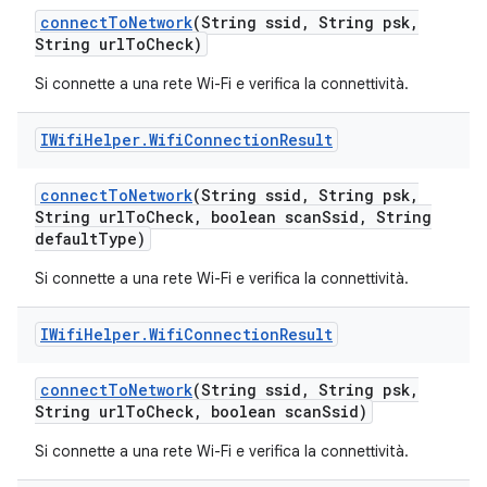
connect
To
Network
(String ssid
,
String psk
,
String url
To
Check)
Si connette a una rete Wi-Fi e verifica la connettività.
IWifi
Helper
.
Wifi
Connection
Result
connect
To
Network
(String ssid
,
String psk
,
String url
To
Check
,
boolean scan
Ssid
,
String
default
Type)
Si connette a una rete Wi-Fi e verifica la connettività.
IWifi
Helper
.
Wifi
Connection
Result
connect
To
Network
(String ssid
,
String psk
,
String url
To
Check
,
boolean scan
Ssid)
Si connette a una rete Wi-Fi e verifica la connettività.