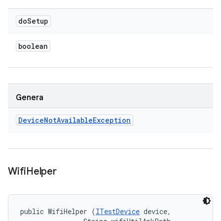
do
Setup
boolean
Genera
Device
Not
Available
Exception
Wifi
Helper
public WifiHelper (
ITestDevice
 device, 
