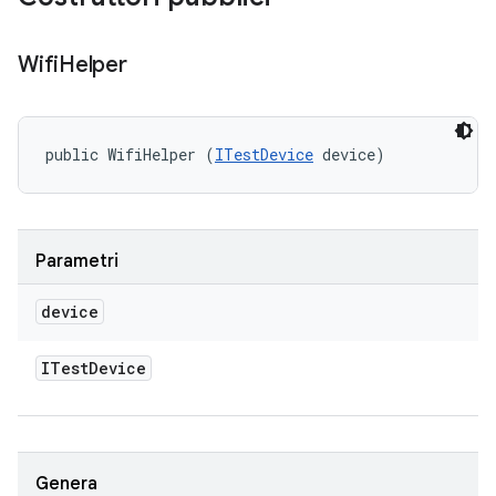
Wifi
Helper
public WifiHelper (
ITestDevice
 device)
Parametri
device
ITest
Device
Genera