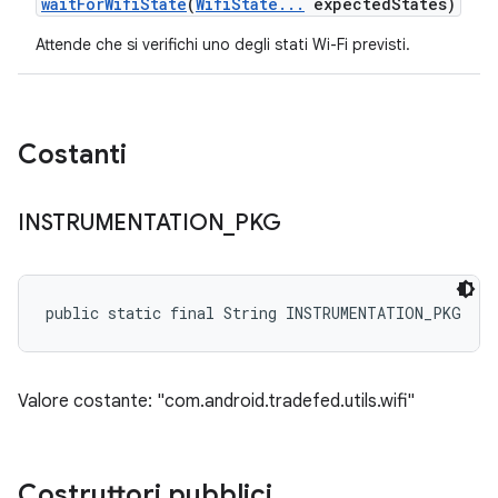
wait
For
Wifi
State
(
Wifi
State
.
.
.
expected
States)
Attende che si verifichi uno degli stati Wi-Fi previsti.
Costanti
INSTRUMENTATION
_
PKG
public static final String INSTRUMENTATION_PKG
Valore costante: "com.android.tradefed.utils.wifi"
Costruttori pubblici