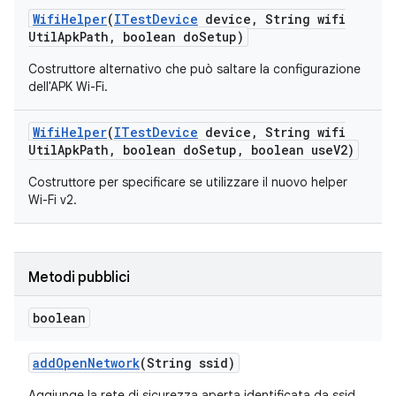
Wifi
Helper
(
ITest
Device
device
,
String wifi
Util
Apk
Path
,
boolean do
Setup)
Costruttore alternativo che può saltare la configurazione
dell'APK Wi-Fi.
Wifi
Helper
(
ITest
Device
device
,
String wifi
Util
Apk
Path
,
boolean do
Setup
,
boolean use
V2)
Costruttore per specificare se utilizzare il nuovo helper
Wi-Fi v2.
Metodi pubblici
boolean
add
Open
Network
(String ssid)
Aggiunge la rete di sicurezza aperta identificata da ssid.