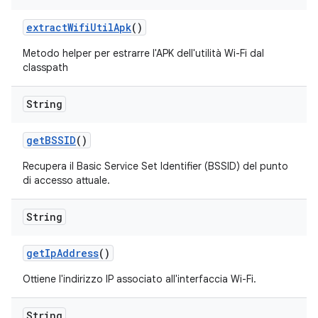
extract
Wifi
Util
Apk
()
Metodo helper per estrarre l'APK dell'utilità Wi-Fi dal
classpath
String
get
BSSID
()
Recupera il Basic Service Set Identifier (BSSID) del punto
di accesso attuale.
String
get
Ip
Address
()
Ottiene l'indirizzo IP associato all'interfaccia Wi-Fi.
String