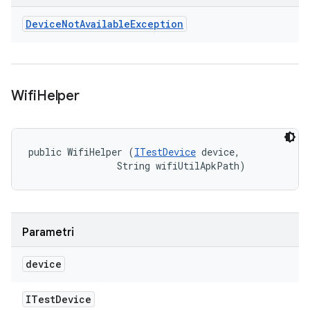
Device
Not
Available
Exception
Wifi
Helper
public WifiHelper (
ITestDevice
 device, 

                String wifiUtilApkPath)
Parametri
device
ITest
Device