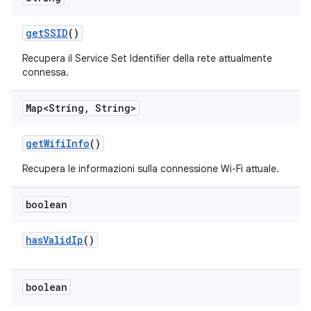
get
SSID
()
Recupera il Service Set Identifier della rete attualmente
connessa.
Map<String
,
String>
get
Wifi
Info
()
Recupera le informazioni sulla connessione Wi-Fi attuale.
boolean
has
Valid
Ip
()
boolean