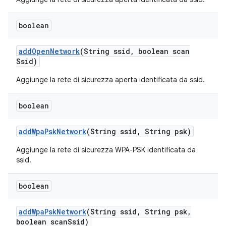
boolean
add
Open
Network
(String ssid
,
boolean scan
Ssid)
Aggiunge la rete di sicurezza aperta identificata da ssid.
boolean
add
Wpa
Psk
Network
(String ssid
,
String psk)
Aggiunge la rete di sicurezza WPA-PSK identificata da
ssid.
boolean
add
Wpa
Psk
Network
(String ssid
,
String psk
,
boolean scan
Ssid)