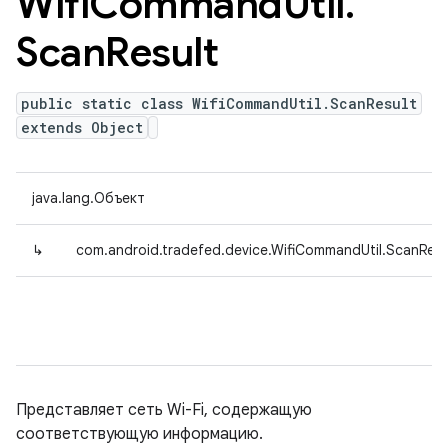
Wifi
Command
Util
.
Scan
Result
public static class WifiCommandUtil.ScanResult
extends Object
java.lang.Объект
↳
com.android.tradefed.device.WifiCommandUtil.ScanResu
Представляет сеть Wi-Fi, содержащую
соответствующую информацию.