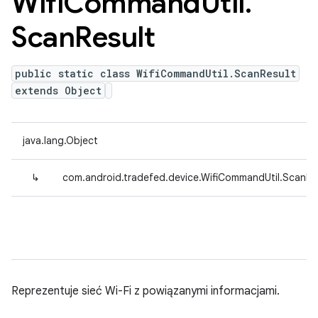
Wifi
Command
Util
.
Scan
Result
public static class WifiCommandUtil.ScanResult
extends Object
java.lang.Object
↳
com.android.tradefed.device.WifiCommandUtil.ScanRe
Reprezentuje sieć Wi-Fi z powiązanymi informacjami.