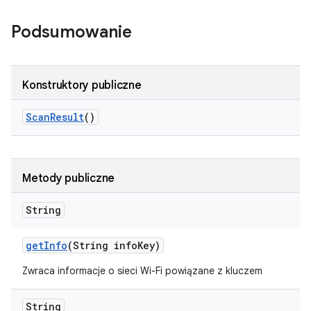
Podsumowanie
Konstruktory publiczne
Scan
Result
()
Metody publiczne
String
get
Info
(String info
Key)
Zwraca informacje o sieci Wi-Fi powiązane z kluczem
String