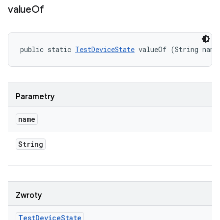
value
Of
public static 
TestDeviceState
 valueOf (String name
Parametry
name
String
Zwroty
Test
Device
State