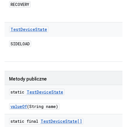
RECOVERY
Test
Device
State
SIDELOAD
Metody publiczne
static
Test
Device
State
value
Of
(String name)
static final
Test
Device
State[]