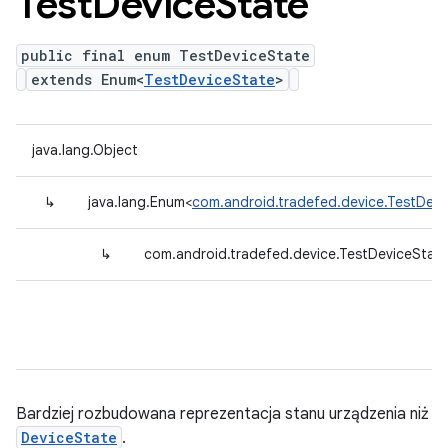
Test
Device
State
public final enum TestDeviceState
extends Enum<
TestDeviceState
>
java.lang.Object
↳
java.lang.Enum<
com.android.tradefed.device.TestDevi
↳
com.android.tradefed.device.TestDeviceStat
Bardziej rozbudowana reprezentacja stanu urządzenia niż
DeviceState
.