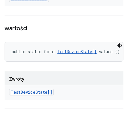
wartości
public static final 
TestDeviceState[]
 values ()
Zwroty
Test
Device
State[]