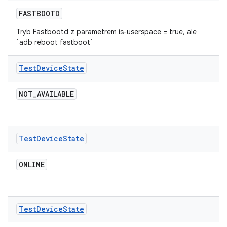
FASTBOOTD
Tryb Fastbootd z parametrem is-userspace = true, ale
`adb reboot fastboot`
Test
Device
State
NOT
_
AVAILABLE
Test
Device
State
ONLINE
Test
Device
State