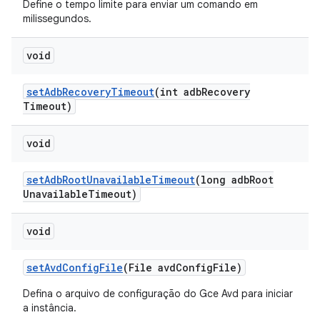
Define o tempo limite para enviar um comando em
milissegundos.
void
set
Adb
Recovery
Timeout
(int adb
Recovery
Timeout)
void
set
Adb
Root
Unavailable
Timeout
(long adb
Root
Unavailable
Timeout)
void
set
Avd
Config
File
(File avd
Config
File)
Defina o arquivo de configuração do Gce Avd para iniciar
a instância.