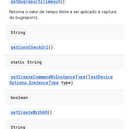
get
Bugreportz
Timeout
()
Retorna o valor de tempo limite a ser aplicado à captura
do bugreportz.
String
get
Conn
Check
Url
()
static String
get
Create
Command
By
Instance
Type
(
Test
Device
Options
.
Instance
Type
type)
boolean
get
Create
With
HO
()
String