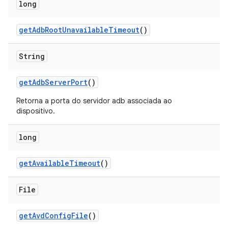
long
get
Adb
Root
Unavailable
Timeout
()
String
get
Adb
Server
Port
()
Retorna a porta do servidor adb associada ao
dispositivo.
long
get
Available
Timeout
()
File
get
Avd
Config
File
()