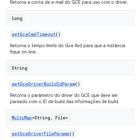
Retorna a conta de e-mail do GCE para uso com o driver.
long
get
Gce
Cmd
Timeout
()
Retorna o tempo limite do Gce Avd para que a instância
fique on-line.
String
get
Gce
Driver
Build
Id
Param
()
Retorna o parâmetro do driver do GCE que deve ser
pareado com o ID de build das informações de build.
Multi
Map
<String
,
File>
get
Gce
Driver
File
Params
()