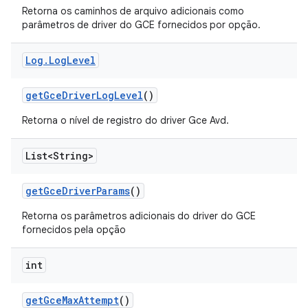
Retorna os caminhos de arquivo adicionais como
parâmetros de driver do GCE fornecidos por opção.
Log
.
Log
Level
get
Gce
Driver
Log
Level
()
Retorna o nível de registro do driver Gce Avd.
List<String>
get
Gce
Driver
Params
()
Retorna os parâmetros adicionais do driver do GCE
fornecidos pela opção
int
get
Gce
Max
Attempt
()