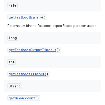
File
get
Fastboot
Binary
()
Retorna um binário fastboot especificado para ser usado.
long
get
Fastboot
Output
Timeout
()
int
get
Fastboot
Timeout
()
String
get
Gce
Account
()