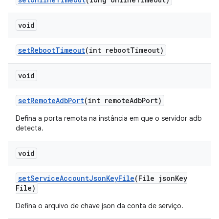
void
set
Reboot
Timeout
(int reboot
Timeout)
void
set
Remote
Adb
Port
(int remote
Adb
Port)
Defina a porta remota na instância em que o servidor adb
detecta.
void
set
Service
Account
Json
Key
File
(File json
Key
File)
Defina o arquivo de chave json da conta de serviço.