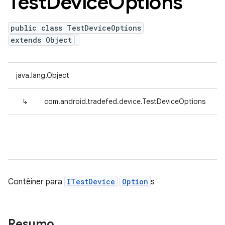
Test
Device
Options
public class TestDeviceOptions
extends Object
java.lang.Object
↳
com.android.tradefed.device.TestDeviceOptions
Contêiner para
ITestDevice
Option
s
Resumo