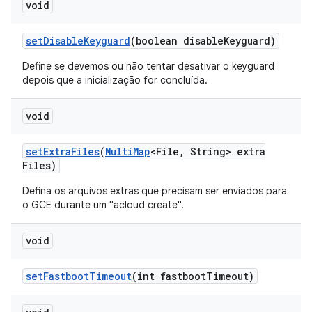
void
set
Disable
Keyguard
(boolean disable
Keyguard)
Define se devemos ou não tentar desativar o keyguard
depois que a inicialização for concluída.
void
set
Extra
Files
(
Multi
Map
<File
,
String> extra
Files)
Defina os arquivos extras que precisam ser enviados para
o GCE durante um "acloud create".
void
set
Fastboot
Timeout
(int fastboot
Timeout)