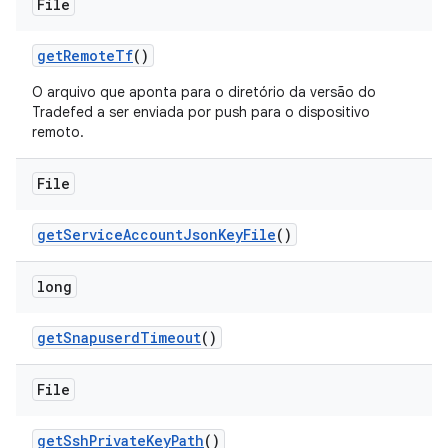
File
get
Remote
Tf
()
O arquivo que aponta para o diretório da versão do
Tradefed a ser enviada por push para o dispositivo
remoto.
File
get
Service
Account
Json
Key
File
()
long
get
Snapuserd
Timeout
()
File
get
Ssh
Private
Key
Path
()