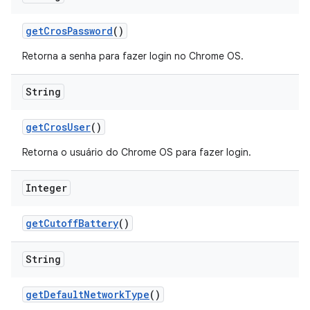
get
Cros
Password
()
Retorna a senha para fazer login no Chrome OS.
String
get
Cros
User
()
Retorna o usuário do Chrome OS para fazer login.
Integer
get
Cutoff
Battery
()
String
get
Default
Network
Type
()