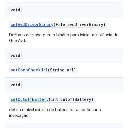
void
set
Avd
Driver
Binary
(File avd
Driver
Binary)
Defina o caminho para o binário para iniciar a instância do
Gce Avd.
void
set
Conn
Check
Url
(String url)
void
set
Cutoff
Battery
(int cutoff
Battery)
defina o nível mínimo de bateria para continuar a
invocação.