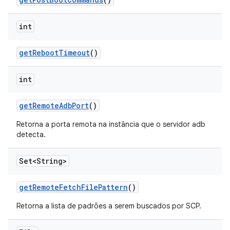
int
get
Reboot
Timeout
()
int
get
Remote
Adb
Port
()
Retorna a porta remota na instância que o servidor adb
detecta.
Set<String>
get
Remote
Fetch
File
Pattern
()
Retorna a lista de padrões a serem buscados por SCP.