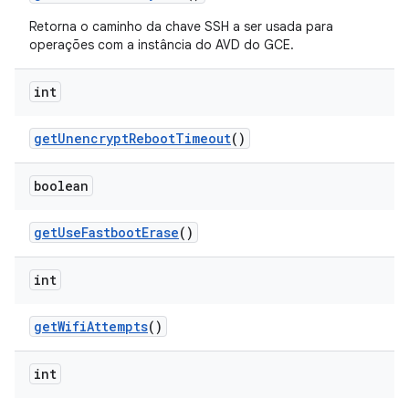
Retorna o caminho da chave SSH a ser usada para
operações com a instância do AVD do GCE.
int
get
Unencrypt
Reboot
Timeout
()
boolean
get
Use
Fastboot
Erase
()
int
get
Wifi
Attempts
()
int