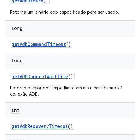
get
Adb
Binary
()
Retorna um binário adb especificado para ser usado.
long
get
Adb
Command
Timeout
()
long
get
Adb
Connect
Wait
Time
()
Retorna o valor de tempo limite em ms a ser aplicado à
conexão ADB.
int
get
Adb
Recovery
Timeout
()