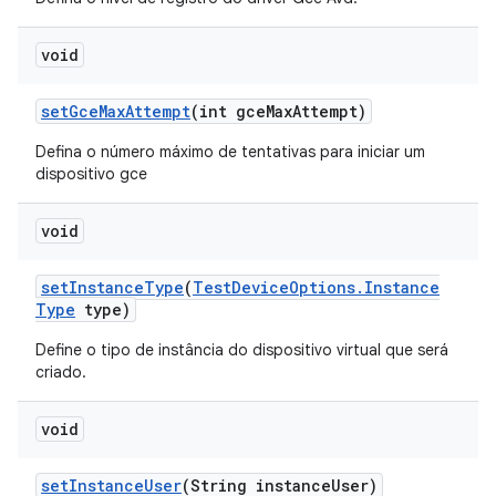
void
set
Gce
Max
Attempt
(int gce
Max
Attempt)
Defina o número máximo de tentativas para iniciar um
dispositivo gce
void
set
Instance
Type
(
Test
Device
Options
.
Instance
Type
type)
Define o tipo de instância do dispositivo virtual que será
criado.
void
set
Instance
User
(String instance
User)