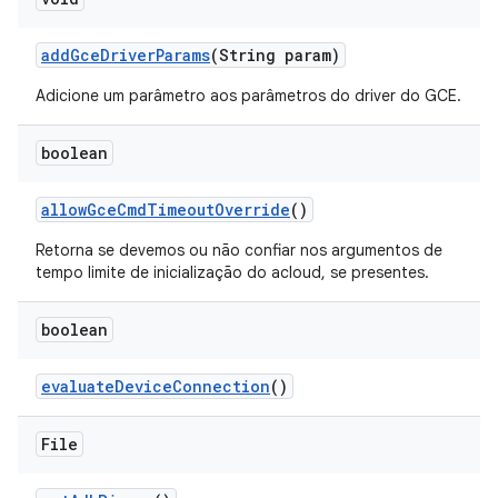
add
Gce
Driver
Params
(String param)
Adicione um parâmetro aos parâmetros do driver do GCE.
boolean
allow
Gce
Cmd
Timeout
Override
()
Retorna se devemos ou não confiar nos argumentos de
tempo limite de inicialização do acloud, se presentes.
boolean
evaluate
Device
Connection
()
File