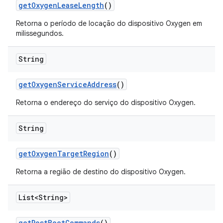
get
Oxygen
Lease
Length
()
Retorna o período de locação do dispositivo Oxygen em
milissegundos.
String
get
Oxygen
Service
Address
()
Retorna o endereço do serviço do dispositivo Oxygen.
String
get
Oxygen
Target
Region
()
Retorna a região de destino do dispositivo Oxygen.
List<String>
get
Post
Boot
Commands
()