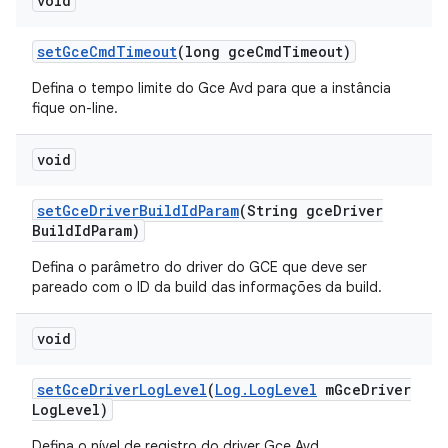
void
set
Gce
Cmd
Timeout
(long gce
Cmd
Timeout)
Defina o tempo limite do Gce Avd para que a instância
fique on-line.
void
set
Gce
Driver
Build
Id
Param
(String gce
Driver
Build
Id
Param)
Defina o parâmetro do driver do GCE que deve ser
pareado com o ID da build das informações da build.
void
set
Gce
Driver
Log
Level
(
Log
.
Log
Level
m
Gce
Driver
Log
Level)
Defina o nível de registro do driver Gce Avd.