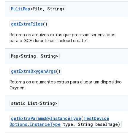
Multi
Map
<File
,
String>
get
Extra
Files
()
Retorna os arquivos extras que precisam ser enviados
para o GCE durante um "acloud create".
Map<String
,
String>
get
Extra
Oxygen
Args
()
Retorna os argumentos extras para alugar um dispositivo
Oxygen.
static List<String>
get
Extra
Params
By
Instance
Type
(
Test
Device
Options
.
Instance
Type
type
,
String base
Image)