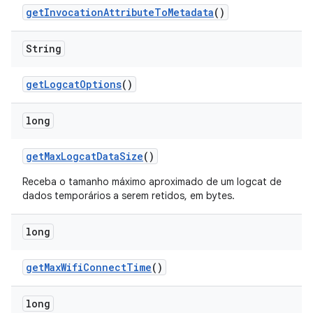
get
Invocation
Attribute
To
Metadata
()
String
get
Logcat
Options
()
long
get
Max
Logcat
Data
Size
()
Receba o tamanho máximo aproximado de um logcat de
dados temporários a serem retidos, em bytes.
long
get
Max
Wifi
Connect
Time
()
long