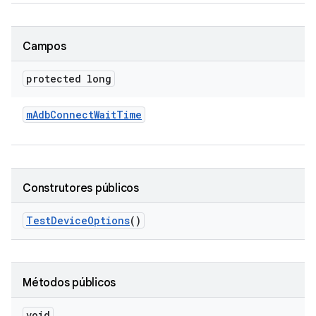
Campos
protected long
m
Adb
Connect
Wait
Time
Construtores públicos
Test
Device
Options
()
Métodos públicos
void