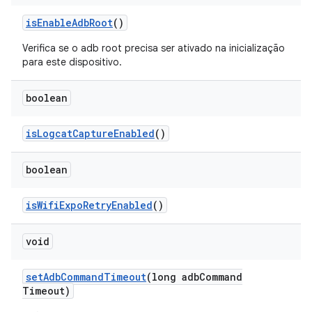
is
Enable
Adb
Root
()
Verifica se o adb root precisa ser ativado na inicialização
para este dispositivo.
boolean
is
Logcat
Capture
Enabled
()
boolean
is
Wifi
Expo
Retry
Enabled
()
void
set
Adb
Command
Timeout
(long adb
Command
Timeout)