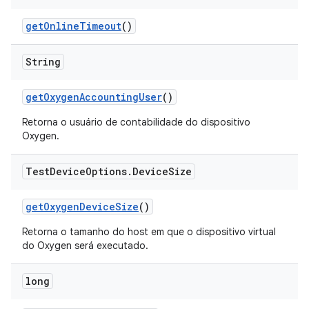
get
Online
Timeout
()
String
get
Oxygen
Accounting
User
()
Retorna o usuário de contabilidade do dispositivo
Oxygen.
Test
Device
Options
.
Device
Size
get
Oxygen
Device
Size
()
Retorna o tamanho do host em que o dispositivo virtual
do Oxygen será executado.
long