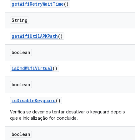
get
Wifi
Retry
Wait
Time
()
String
get
Wifi
Util
APKPath
()
boolean
is
Cmd
Wifi
Virtual
()
boolean
is
Disable
Keyguard
()
Verifica se devemos tentar desativar o keyguard depois
que a inicialização for concluída.
boolean