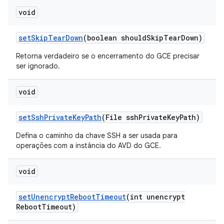
void
set
Skip
Tear
Down
(boolean should
Skip
Tear
Down)
Retorna verdadeiro se o encerramento do GCE precisar
ser ignorado.
void
set
Ssh
Private
Key
Path
(File ssh
Private
Key
Path)
Defina o caminho da chave SSH a ser usada para
operações com a instância do AVD do GCE.
void
set
Unencrypt
Reboot
Timeout
(int unencrypt
Reboot
Timeout)