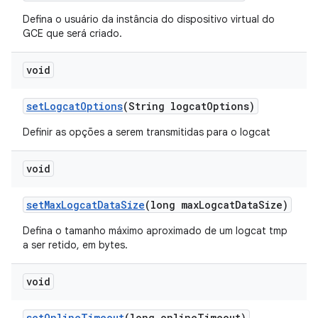
Defina o usuário da instância do dispositivo virtual do
GCE que será criado.
void
set
Logcat
Options
(String logcat
Options)
Definir as opções a serem transmitidas para o logcat
void
set
Max
Logcat
Data
Size
(long max
Logcat
Data
Size)
Defina o tamanho máximo aproximado de um logcat tmp
a ser retido, em bytes.
void
set
Online
Timeout
(long online
Timeout)