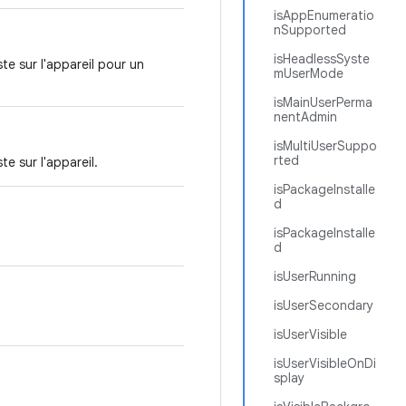
isAppEnumeratio
nSupported
isHeadlessSyste
te sur l'appareil pour un
mUserMode
isMainUserPerma
nentAdmin
isMultiUserSuppo
rted
e sur l'appareil.
isPackageInstalle
d
isPackageInstalle
d
isUserRunning
isUserSecondary
isUserVisible
isUserVisibleOnDi
splay