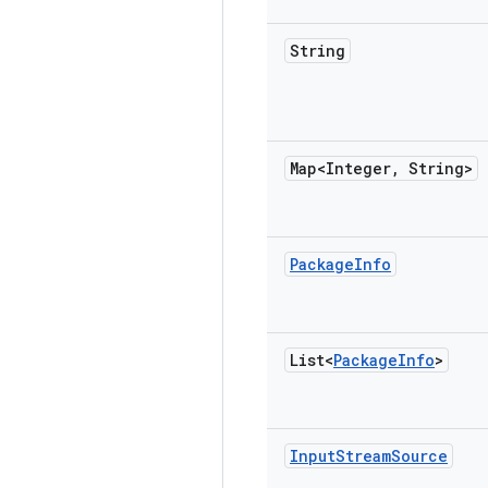
String
Map<Integer
,
String>
Package
Info
List<
Package
Info
>
Input
Stream
Source