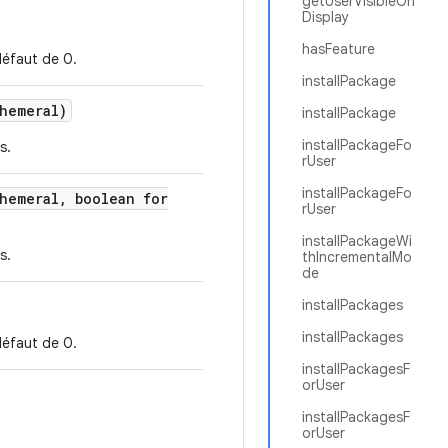
getUserVisibleOn
Display
hasFeature
défaut de 0.
installPackage
hemeral)
installPackage
installPackageFo
s.
rUser
installPackageFo
hemeral
,
boolean for
rUser
installPackageWi
s.
thIncrementalMo
de
installPackages
installPackages
défaut de 0.
installPackagesF
orUser
installPackagesF
orUser