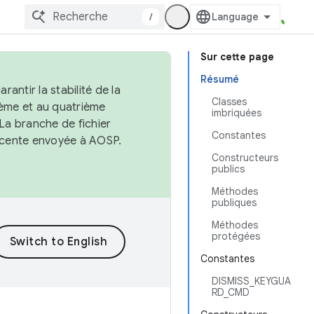
/
Sur cette page
Résumé
antir la stabilité de la
Classes
ème et au quatrième
imbriquées
 La branche de fichier
Constantes
récente envoyée à AOSP.
Constructeurs
publics
Méthodes
publiques
Méthodes
protégées
Constantes
DISMISS_KEYGUA
RD_CMD