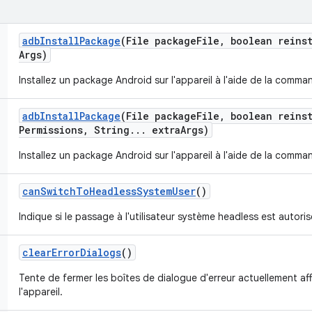
adb
Install
Package
(File package
File
,
boolean reinst
Args)
Installez un package Android sur l'appareil à l'aide de la comm
adb
Install
Package
(File package
File
,
boolean reinst
Permissions
,
String
.
.
.
extra
Args)
Installez un package Android sur l'appareil à l'aide de la comm
can
Switch
To
Headless
System
User
()
Indique si le passage à l'utilisateur système headless est autoris
clear
Error
Dialogs
()
Tente de fermer les boîtes de dialogue d'erreur actuellement aff
l'appareil.