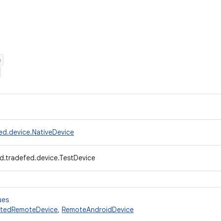
e
ed.device.NativeDevice
d.tradefed.device.TestDevice
ues
tedRemoteDevice
,
RemoteAndroidDevice