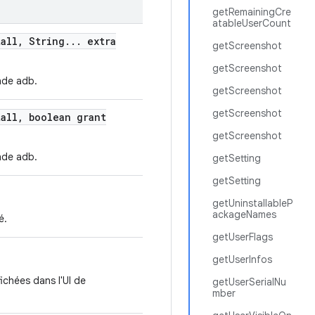
getRemainingCre
atableUserCount
all
,
String
.
.
.
extra
getScreenshot
getScreenshot
ande adb.
getScreenshot
getScreenshot
all
,
boolean grant
getScreenshot
ande adb.
getSetting
getSetting
getUninstallableP
ackageNames
é.
getUserFlags
getUserInfos
ichées dans l'UI de
getUserSerialNu
mber