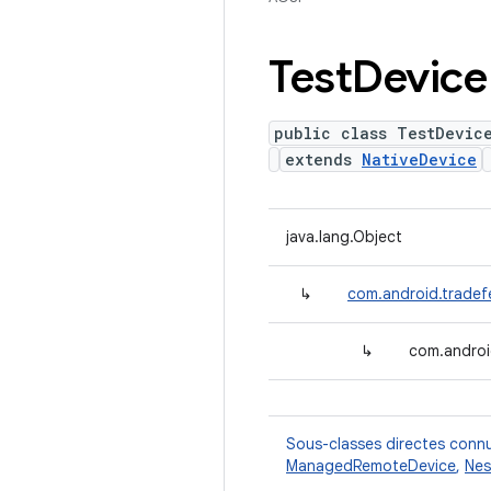
Test
Device
public class TestDevic
extends
NativeDevice
java.lang.Object
↳
com.android.tradef
↳
com.androi
Sous-classes directes conn
ManagedRemoteDevice
,
Nes