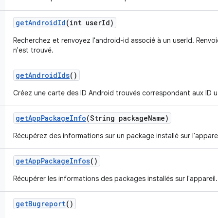
get
Android
Id
(int user
Id)
Recherchez et renvoyez l'android-id associé à un userId. Renvoie 
n'est trouvé.
get
Android
Ids
()
Créez une carte des ID Android trouvés correspondant aux ID uti
get
App
Package
Info
(String package
Name)
Récupérez des informations sur un package installé sur l'apparei
get
App
Package
Infos
()
Récupérer les informations des packages installés sur l'appareil.
get
Bugreport
()