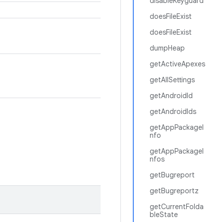
disableKeyguard
doesFileExist
doesFileExist
dumpHeap
getActiveApexes
getAllSettings
getAndroidId
getAndroidIds
getAppPackageI
nfo
getAppPackageI
nfos
getBugreport
getBugreportz
getCurrentFolda
bleState