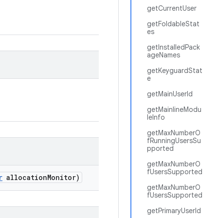
getCurrentUser
getFoldableStat
es
getInstalledPack
ageNames
getKeyguardStat
e
getMainUserId
getMainlineModu
leInfo
getMaxNumberO
fRunningUsersSu
pported
getMaxNumberO
fUsersSupported
r
allocation
Monitor)
getMaxNumberO
fUsersSupported
getPrimaryUserId