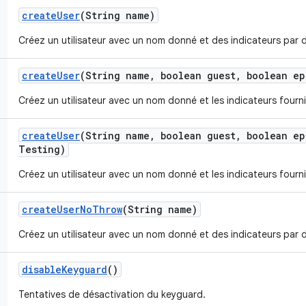
create
User
(String name)
Créez un utilisateur avec un nom donné et des indicateurs par 
create
User
(String name
,
boolean guest
,
boolean ep
Créez un utilisateur avec un nom donné et les indicateurs fourni
create
User
(String name
,
boolean guest
,
boolean ep
Testing)
Créez un utilisateur avec un nom donné et les indicateurs fourni
create
User
No
Throw
(String name)
Créez un utilisateur avec un nom donné et des indicateurs par 
disable
Keyguard
()
Tentatives de désactivation du keyguard.