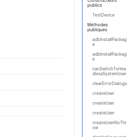
Constructeurs
publics
TestDevice
Méthodes
publiques
adbInstallPackag
e
adbInstallPackag
e
canSwitchToHea
dlessSystemUser
clearErrorDialogs
createUser
createUser
createUser
createUserNoThr
ow