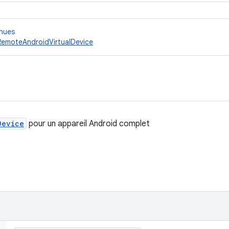
nnues
RemoteAndroidVirtualDevice
Device
pour un appareil Android complet