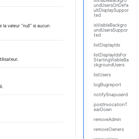
isVisibleBackgro
undUsersOnDefa
ultDisplaySuppor
ted
isVisibleBackgro
la valeur "null" si aucun
undUsersSuppor
ted
listDisplayIds
listDisplayIdsFor
lisateur.
StartingVisibleBa
ckgroundUsers
listUsers
logBugreport
l.
notifySnapuserd
postInvocationT
earDown
removeAdmin
removeOwners