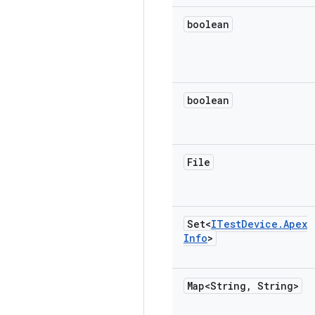
boolean
boolean
File
Set<
ITest
Device
.
Apex
Info
>
Map<String
,
String>