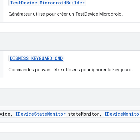
Test
Device
.
Microdroid
Builder
Générateur utilisé pour créer un TestDevice Microdroid.
DISMISS
_
KEYGUARD
_
CMD
Commandes pouvant être utilisées pour ignorer le keyguard.
vice
,
IDevice
State
Monitor
state
Monitor
,
IDevice
Monito