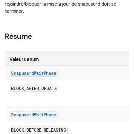
rejoindre/bloquer la mise à jour de snapuserd doit se
terminer.
Résumé
Valeurs enum
Snapuserd
Wait
Phase
BLOCK
_
AFTER
_
UPDATE
Snapuserd
Wait
Phase
BLOCK
_
BEFORE
_
RELEASING