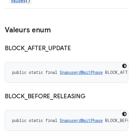
values
()
Valeurs enum
BLOCK
_
AFTER
_
UPDATE
public static final 
SnapuserdWaitPhase
 BLOCK_AFTER
BLOCK
_
BEFORE
_
RELEASING
public static final 
SnapuserdWaitPhase
 BLOCK_BEFOR