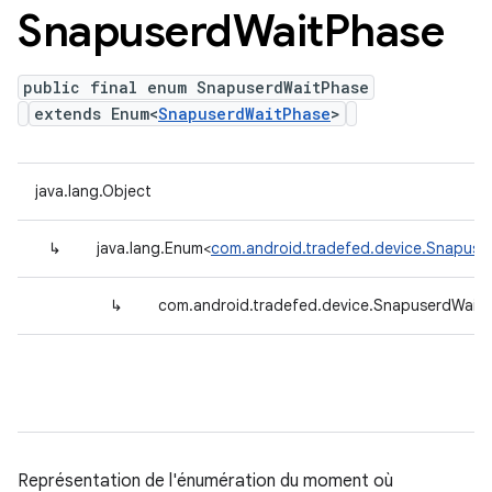
Snapuserd
Wait
Phase
public final enum SnapuserdWaitPhase
extends Enum<
SnapuserdWaitPhase
>
java.lang.Object
↳
java.lang.Enum<
com.android.tradefed.device.Snapuse
↳
com.android.tradefed.device.SnapuserdWait
Représentation de l'énumération du moment où