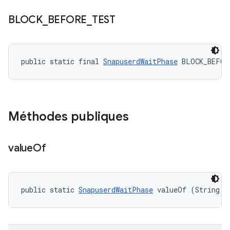
BLOCK
_
BEFORE
_
TEST
public static final 
SnapuserdWaitPhase
 BLOCK_BEFOR
Méthodes publiques
value
Of
public static 
SnapuserdWaitPhase
 valueOf (String n