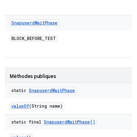
Snapuserd
Wait
Phase
BLOCK
_
BEFORE
_
TEST
Méthodes publiques
static
Snapuserd
Wait
Phase
value
Of
(String name)
static final
Snapuserd
Wait
Phase[]