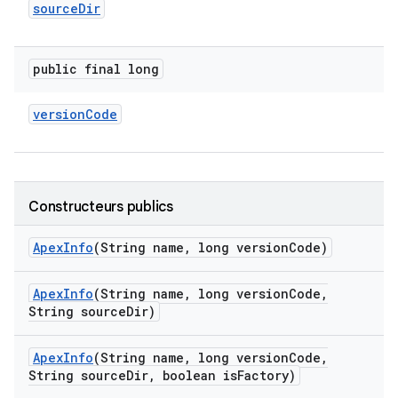
source
Dir
public final long
version
Code
Constructeurs publics
Apex
Info
(String name
,
long version
Code)
Apex
Info
(String name
,
long version
Code
,
String source
Dir)
Apex
Info
(String name
,
long version
Code
,
String source
Dir
,
boolean is
Factory)