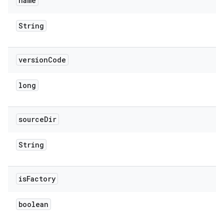
name
String
version
Code
long
source
Dir
String
is
Factory
boolean