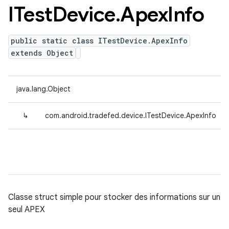
ITest
Device
.
Apex
Info
public static class ITestDevice.ApexInfo
extends Object
java.lang.Object
↳
com.android.tradefed.device.ITestDevice.ApexInfo
Classe struct simple pour stocker des informations sur un
seul APEX