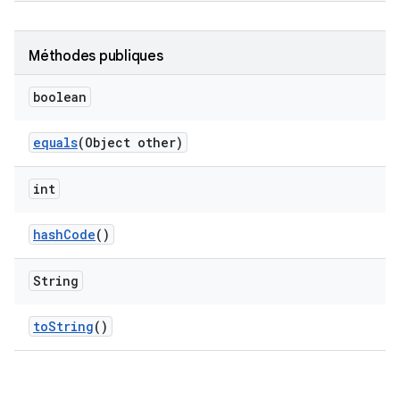
Méthodes publiques
boolean
equals
(Object other)
int
hash
Code
()
String
to
String
()