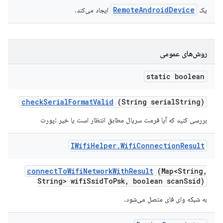
RemoteAndroidDevice
یک
ایجاد می‌کند.
روش‌های عمومی
static boolean
check
Serial
Format
Valid
(String serial
String)
بررسی کنید که آیا فرمت سریال مطابق انتظار است یا خیر
:پورت
IWifi
Helper
.
Wifi
Connection
Result
connect
To
Wifi
Network
With
Result
(Map<String
,
String> wifi
Ssid
To
Psk
,
boolean scan
Ssid)
به شبکه وای فای متصل می‌شود.