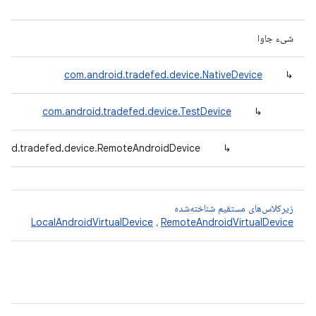
شیء جاوا
com.android.tradefed.device.NativeDevice
↳
com.android.tradefed.device.TestDevice
↳
roid.tradefed.device.RemoteAndroidDevice
↳
زیرکلاس‌های مستقیم شناخته‌شده
LocalAndroidVirtualDevice
،
RemoteAndroidVirtualDevice