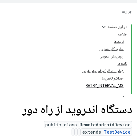
AOSP
در این صفحه
خلاصه
ثابت‌ها
سازندگان عمومی
روش‌های عمومی
ثابت‌ها
زمان انتظار کوتاه پیش فرض
حداکثر تلاش‌ها
RETRY_INTERVAL_MS
دستگاه اندروید از راه دور
public class RemoteAndroidDevice
extends
TestDevice