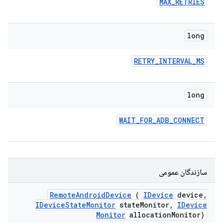
MAX
_
RETRIES
long
RETRY
_
INTERVAL
_
MS
long
WAIT
_
FOR
_
ADB
_
CONNECT
سازندگان عمومی
Remote
Android
Device
(
IDevice
device
,
IDevice
State
Monitor
state
Monitor
,
IDevice
Monitor
allocation
Monitor)