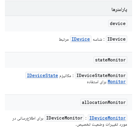
پارامترها
device
IDevice
IDevice
: شناسه
مرتبط
state
Monitor
IDevice
State
IDevice
State
Monitor
: مکانیزم
Monitor
برای استفاده
allocation
Monitor
IDevice
Monitor
IDevice
Monitor
:
برای اطلاع‌رسانی در
مورد تغییرات وضعیت تخصیص.