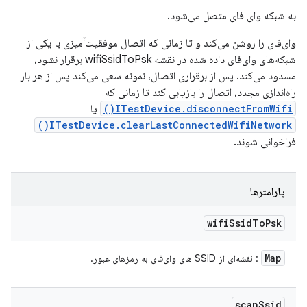
به شبکه وای فای متصل می‌شود.
وای‌فای را روشن می‌کند و تا زمانی که اتصال موفقیت‌آمیزی با یکی از
شبکه‌های وای‌فای داده شده در نقشه wifiSsidToPsk برقرار نشود،
مسدود می‌کند. پس از برقراری اتصال، نمونه سعی می‌کند پس از هر بار
راه‌اندازی مجدد، اتصال را بازیابی کند تا زمانی که
ITestDevice.disconnectFromWifi()
یا
ITestDevice.clearLastConnectedWifiNetwork()
فراخوانی شوند.
پارامترها
wifi
Ssid
To
Psk
Map
: نقشه‌ای از SSID های وای‌فای به رمزهای عبور.
scan
Ssid