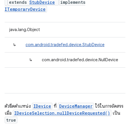
extends
StubDevice
implements
ITemporaryDevice
java.lang.Object
↳
com.android.tradefed.device.StubDevice
↳
com.android.tradefed.device.NullDevice
ตัวยึดตําแหน่ง
IDevice
ที่
DeviceManager
ใช้ในการจัดสรร
เมื่อ
IDeviceSelection.nullDeviceRequested()
เป็น
true