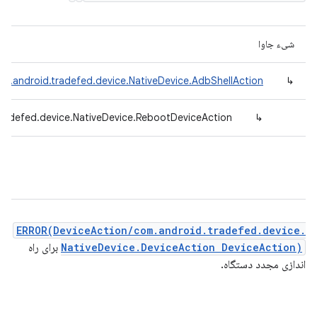
شیء جاوا
om.android.tradefed.device.NativeDevice.AdbShellAction
↳
radefed.device.NativeDevice.RebootDeviceAction
↳
ERROR(DeviceAction/com.android.tradefed.device.
NativeDevice.DeviceAction DeviceAction)
برای راه
اندازی مجدد دستگاه.