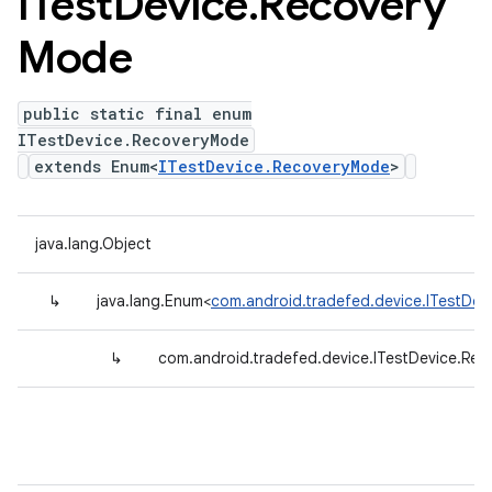
ITest
Device
.
Recovery
Mode
public static final enum
ITestDevice.RecoveryMode
extends Enum<
ITestDevice.RecoveryMode
>
java.lang.Object
↳
java.lang.Enum<
com.android.tradefed.device.ITestDe
↳
com.android.tradefed.device.ITestDevice.Re