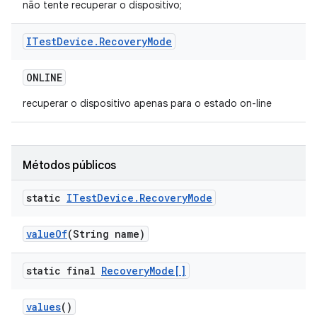
não tente recuperar o dispositivo;
ITest
Device
.
Recovery
Mode
ONLINE
recuperar o dispositivo apenas para o estado on-line
Métodos públicos
static
ITest
Device
.
Recovery
Mode
value
Of
(String name)
static final
Recovery
Mode[]
values
()