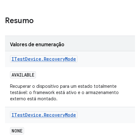
Resumo
Valores de enumeração
ITest
Device
.
Recovery
Mode
AVAILABLE
Recuperar o dispositivo para um estado totalmente
testável: o framework está ativo e o armazenamento
externo está montado.
ITest
Device
.
Recovery
Mode
NONE