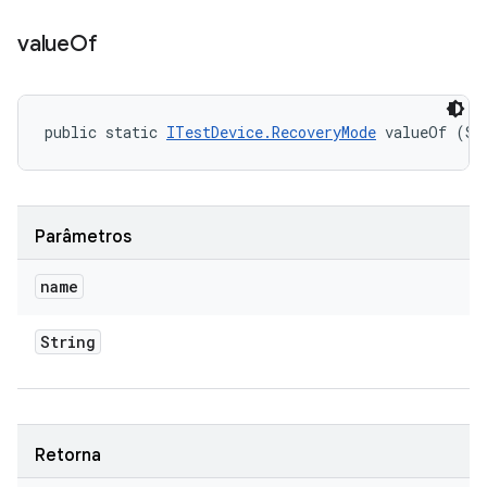
value
Of
public static 
ITestDevice.RecoveryMode
 valueOf (St
Parâmetros
name
String
Retorna