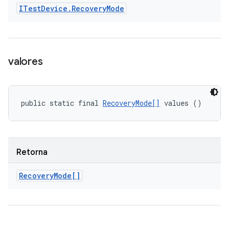
ITest
Device
.
Recovery
Mode
valores
public static final 
RecoveryMode[]
 values ()
Retorna
Recovery
Mode[]