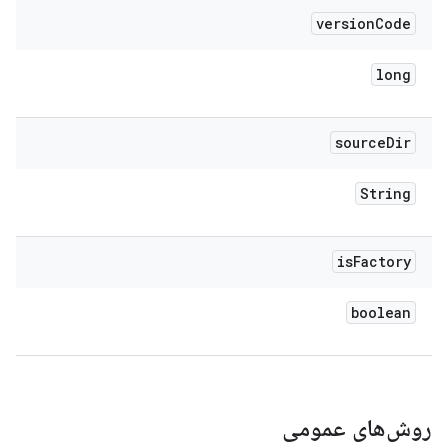
version
Code
long
source
Dir
String
is
Factory
boolean
روش‌های عمومی