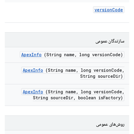
version
Code
سازندگان عمومی
Apex
Info
(String name
,
long version
Code)
Apex
Info
(String name
,
long version
Code
,
String source
Dir)
Apex
Info
(String name
,
long version
Code
,
String source
Dir
,
boolean is
Factory)
روش‌های عمومی