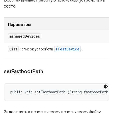
Восстанавливает работу отключенных устройств на
хосте.
Параметры
managed
Devices
List
ITest
Device
: список устройств
.
set
Fastboot
Path
public void setFastbootPath (String fastbootPath)
Задает путь к используемому исполняемому файлу