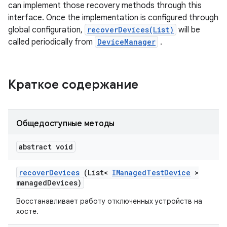
can implement those recovery methods through this
interface. Once the implementation is configured through
global configuration,
recoverDevices(List)
will be
called periodically from
DeviceManager
.
Краткое содержание
Общедоступные методы
abstract void
recover
Devices
(List<
IManaged
Test
Device
>
managed
Devices)
Восстанавливает работу отключенных устройств на
хосте.