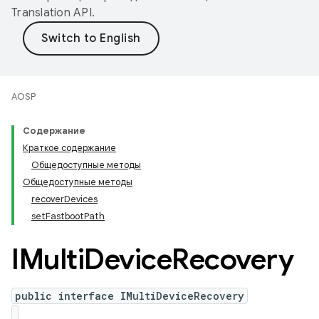
Translation API
.
AOSP
Содержание
Краткое содержание
Общедоступные методы
Общедоступные методы
recoverDevices
setFastbootPath
IMulti
Device
Recovery
public interface IMultiDeviceRecovery