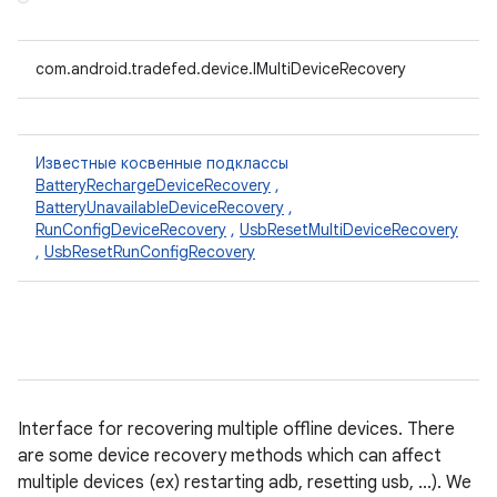
com.android.tradefed.device.IMultiDeviceRecovery
Известные косвенные подклассы
BatteryRechargeDeviceRecovery
,
BatteryUnavailableDeviceRecovery
,
RunConfigDeviceRecovery
,
UsbResetMultiDeviceRecovery
,
UsbResetRunConfigRecovery
Interface for recovering multiple offline devices. There
are some device recovery methods which can affect
multiple devices (ex) restarting adb, resetting usb, ...). We