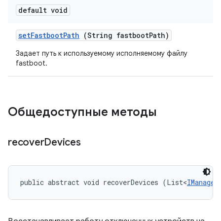
default void
set
Fastboot
Path
(String fastboot
Path)
Задает путь к используемому исполняемому файлу
fastboot.
Общедоступные методы
recover
Devices
public abstract void recoverDevices (List<
IManaged