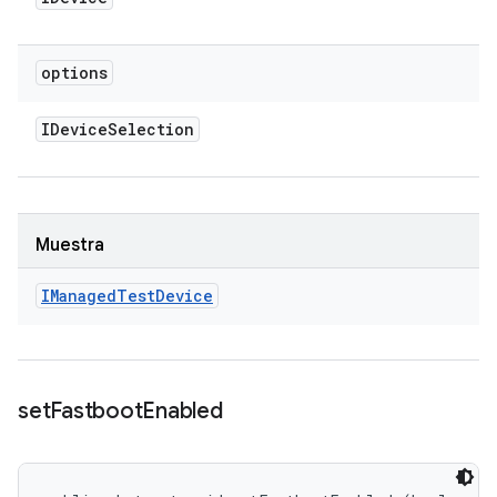
options
IDevice
Selection
Muestra
IManaged
Test
Device
set
Fastboot
Enabled