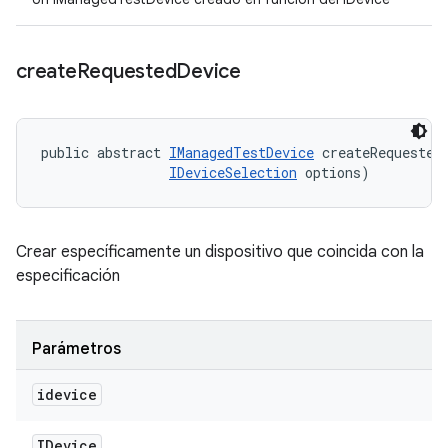
create
Requested
Device
public abstract 
IManagedTestDevice
 createRequested
IDeviceSelection
 options)
Crear específicamente un dispositivo que coincida con la
especificación
Parámetros
idevice
IDevice