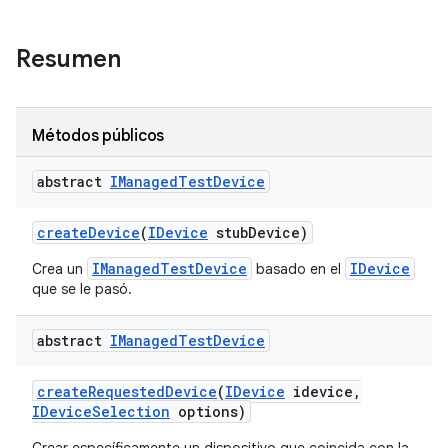
Resumen
Métodos públicos
abstract
IManaged
Test
Device
create
Device
(
IDevice
stub
Device)
IManagedTestDevice
IDevice
Crea un
basado en el
que se le pasó.
abstract
IManaged
Test
Device
create
Requested
Device
(
IDevice
idevice
,
IDevice
Selection
options)