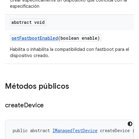
Crear específicamente un dispositivo que coincida con la
especificación
abstract void
set
Fastboot
Enabled
(boolean enable)
Habilita o inhabilita la compatibilidad con fastboot para el
dispositivo creado.
Métodos públicos
create
Device
public abstract 
IManagedTestDevice
 createDevice (
I