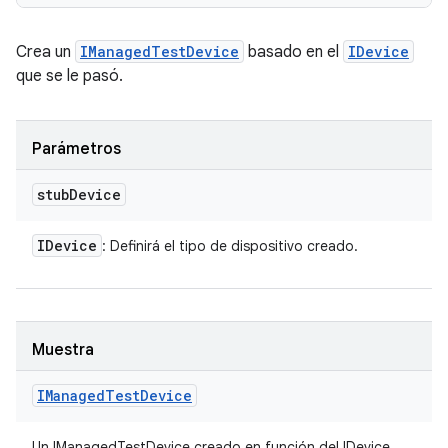
Crea un
IManagedTestDevice
basado en el
IDevice
que se le pasó.
Parámetros
stub
Device
IDevice
: Definirá el tipo de dispositivo creado.
Muestra
IManaged
Test
Device
Un IManagedTestDevice creado en función del IDevice