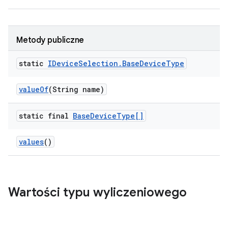
Metody publiczne
static
IDevice
Selection
.
Base
Device
Type
value
Of
(String name)
static final
Base
Device
Type[]
values
()
Wartości typu wyliczeniowego