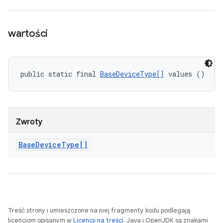
wartości
public static final 
BaseDeviceType[]
 values ()
Zwroty
Base
Device
Type[]
Treść strony i umieszczone na niej fragmenty kodu podlegają
licencjom opisanym w
Licencji na treści
. Java i OpenJDK są znakami