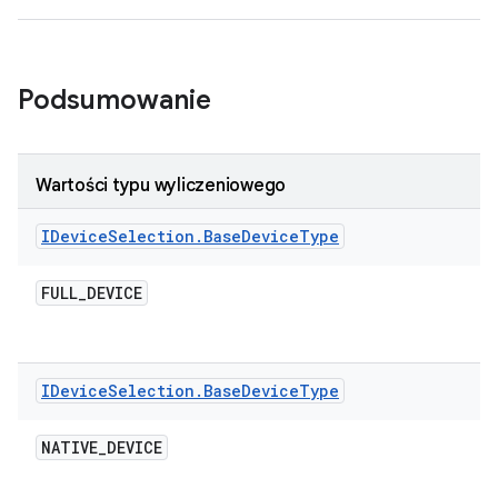
Podsumowanie
Wartości typu wyliczeniowego
IDevice
Selection
.
Base
Device
Type
FULL
_
DEVICE
IDevice
Selection
.
Base
Device
Type
NATIVE
_
DEVICE