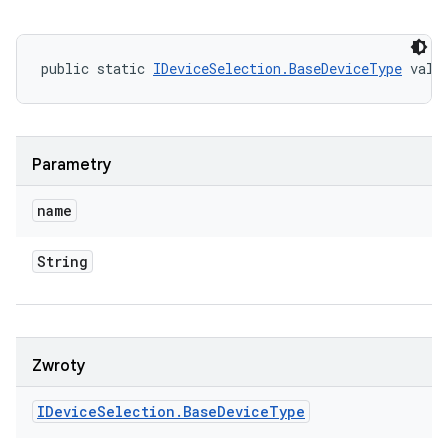
public static 
IDeviceSelection.BaseDeviceType
 valu
Parametry
name
String
Zwroty
IDevice
Selection
.
Base
Device
Type