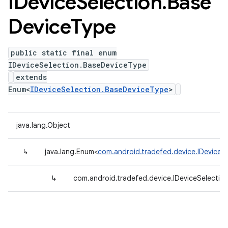
IDevice
Selection
.
Base
Device
Type
public static final enum
IDeviceSelection.BaseDeviceType
extends
Enum<
IDeviceSelection.BaseDeviceType
>
java.lang.Object
↳
java.lang.Enum<
com.android.tradefed.device.IDeviceS
↳
com.android.tradefed.device.IDeviceSelectio