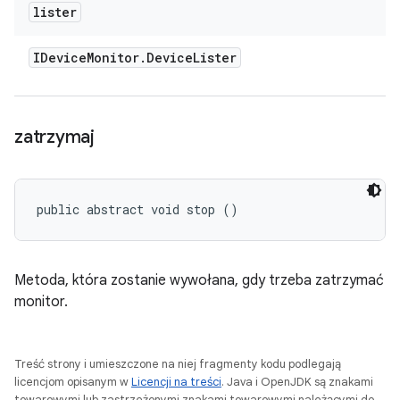
lister
IDevice
Monitor
.
Device
Lister
zatrzymaj
public abstract void stop ()
Metoda, która zostanie wywołana, gdy trzeba zatrzymać
monitor.
Treść strony i umieszczone na niej fragmenty kodu podlegają
licencjom opisanym w
Licencji na treści
. Java i OpenJDK są znakami
towarowymi lub zastrzeżonymi znakami towarowymi należącymi do