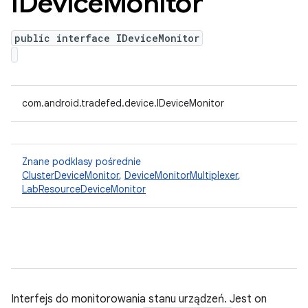
IDevice
Monitor
public interface IDeviceMonitor
com.android.tradefed.device.IDeviceMonitor
Znane podklasy pośrednie
ClusterDeviceMonitor
,
DeviceMonitorMultiplexer
,
LabResourceDeviceMonitor
Interfejs do monitorowania stanu urządzeń. Jest on