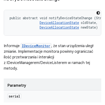
public abstract void notifyDeviceStateChange (Strin
DeviceAllocationState
 oldState, 

DeviceAllocationState
 newState)
Informuje
IDeviceMonitor
, że stan urządzenia uległ
zmianie. Implementacje monitora powinny ograniczać
ilość przetwarzania i interakcji
z IDeviceManagerem/DeviceListerem w ramach tej
metody.
Parametry
serial