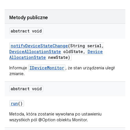
Metody publiczne
abstract void
notify
Device
State
Change
(String serial
,
Device
Allocation
State
old
State
,
Device
Allocation
State
new
State)
IDeviceMonitor
Informuje
, że stan urządzenia uległ
zmianie.
abstract void
run
()
Metoda, która zostanie wywołana po ustawieniu
wszystkich pól @Option obiektu Monitor.