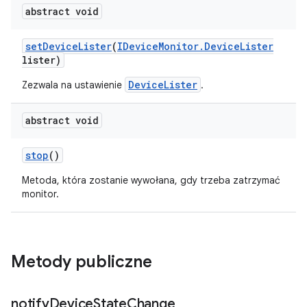
abstract void
set
Device
Lister
(
IDevice
Monitor
.
Device
Lister
lister)
DeviceLister
Zezwala na ustawienie
.
abstract void
stop
()
Metoda, która zostanie wywołana, gdy trzeba zatrzymać
monitor.
Metody publiczne
notify
Device
State
Change