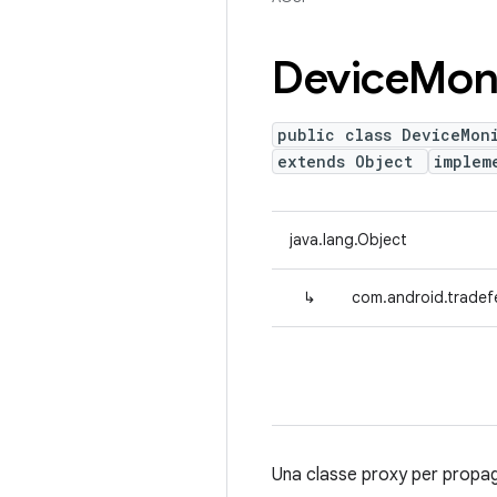
Device
Mon
public class DeviceMon
extends Object
implem
java.lang.Object
↳
com.android.tradef
Una classe proxy per propaga