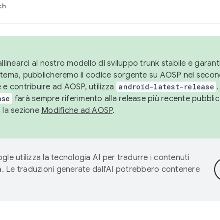
ch
llinearci al nostro modello di sviluppo trunk stabile e garantir
istema, pubblicheremo il codice sorgente su AOSP nel secon
 e contribuire ad AOSP, utilizza
android-latest-release
.
ase
farà sempre riferimento alla release più recente pubbli
a la sezione
Modifiche ad AOSP
.
gle utilizza la tecnologia AI per tradurre i contenuti
ta. Le traduzioni generate dall'AI potrebbero contenere