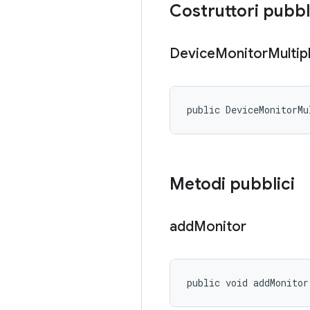
Costruttori pubbl
Device
Monitor
Multip
public DeviceMonitorMu
Metodi pubblici
add
Monitor
public void addMonitor