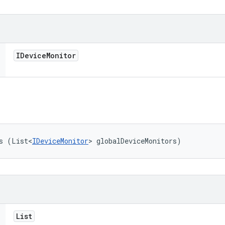
IDevice
Monitor
s (List<
IDeviceMonitor
> globalDeviceMonitors)
List