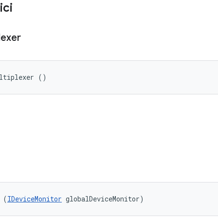
ici
lexer
ltiplexer ()
 (
IDeviceMonitor
 globalDeviceMonitor)