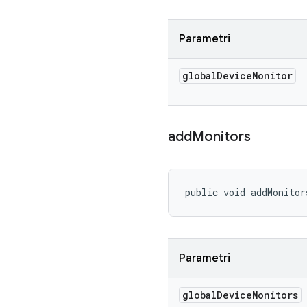
Parametri
global
Device
Monitor
add
Monitors
public void addMonitor
Parametri
global
Device
Monitors