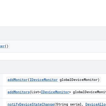
xer
()
add
Monitor
(
IDevice
Monitor
global
Device
Monitor)
add
Monitors
(List<
IDevice
Monitor
> global
Device
Moni
notify
Device
State
Change
(String serial
,
Device
Allo