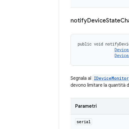
notify
Device
State
Ch
public void notifyDevi
Device
Device
Segnala al
IDeviceMonitor
devono limitare la quantità 
Parametri
serial