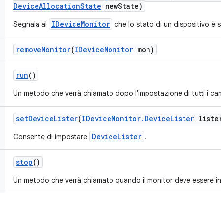
Device
Allocation
State
new
State)
IDeviceMonitor
Segnala al
che lo stato di un dispositivo è 
remove
Monitor
(
IDevice
Monitor
mon)
run
()
Un metodo che verrà chiamato dopo l'impostazione di tutti i ca
set
Device
Lister
(
IDevice
Monitor
.
Device
Lister
liste
DeviceLister
Consente di impostare
.
stop
()
Un metodo che verrà chiamato quando il monitor deve essere in