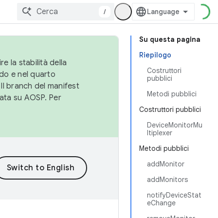
/
Su questa pagina
Riepilogo
e la stabilità della
Costruttori
do e nel quarto
pubblici
 Il branch del manifest
Metodi pubblici
cata su AOSP. Per
Costruttori pubblici
DeviceMonitorMu
ltiplexer
Metodi pubblici
addMonitor
addMonitors
notifyDeviceStat
eChange