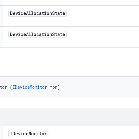
Device
Allocation
State
Device
Allocation
State
tor (
IDeviceMonitor
 mon)
IDevice
Monitor