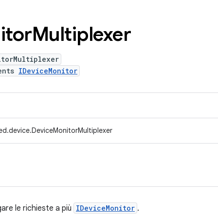
itor
Multiplexer
itorMultiplexer
ents
IDeviceMonitor
ed.device.DeviceMonitorMultiplexer
re le richieste a più
IDeviceMonitor
.