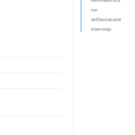
removeMonitor
run
setDeviceLister
interrompi