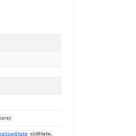
tors)
cation
State
old
State
,