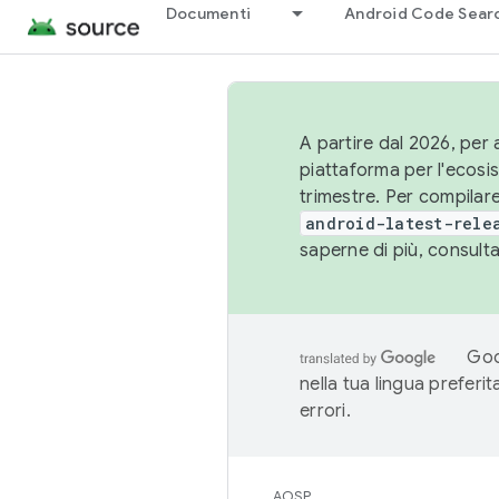
Documenti
Android Code Sear
A partire dal 2026, per a
piattaforma per l'ecos
trimestre. Per compilare
android-latest-rele
saperne di più, consult
Goo
nella tua lingua preferi
errori.
AOSP