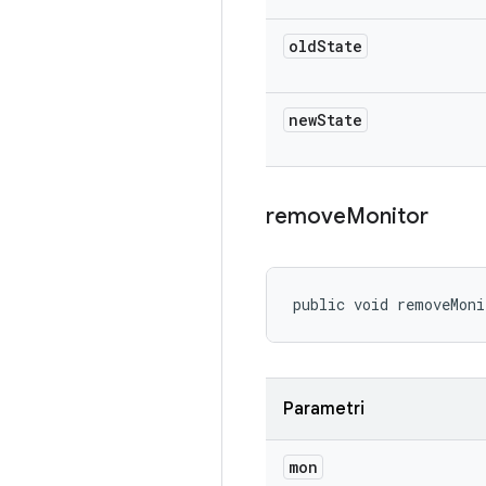
old
State
new
State
remove
Monitor
public void removeMoni
Parametri
mon