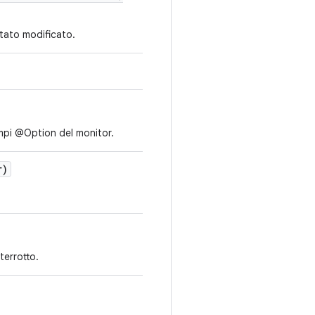
stato modificato.
mpi @Option del monitor.
r)
terrotto.