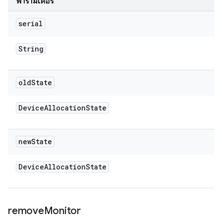
พารามิเตอร์
serial
String
old
State
Device
Allocation
State
new
State
Device
Allocation
State
remove
Monitor