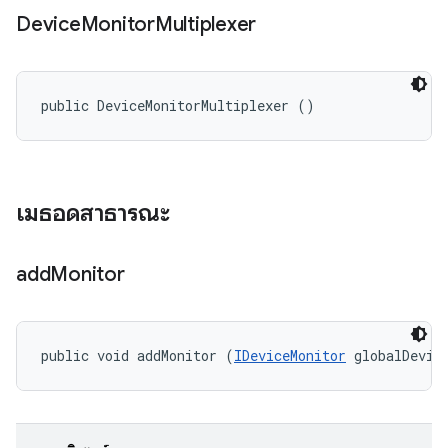
Device
Monitor
Multiplexer
public DeviceMonitorMultiplexer ()
เมธอดสาธารณะ
add
Monitor
public void addMonitor (
IDeviceMonitor
 globalDevic