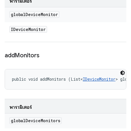
พารามิเตอร์
global
Device
Monitor
IDevice
Monitor
add
Monitors
public void addMonitors (List<
IDeviceMonitor
> glob
พารามิเตอร์
global
Device
Monitors