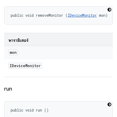
public void removeMonitor (
IDeviceMonitor
 mon)
พารามิเตอร์
mon
IDevice
Monitor
run
public void run ()