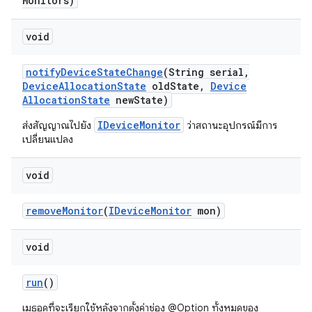
Monitors)
void
notify
Device
State
Change
(String serial
,
Device
Allocation
State
old
State
,
Device
Allocation
State
new
State)
IDeviceMonitor
ส่งสัญญาณไปยัง
ว่าสถานะอุปกรณ์มีการ
เปลี่ยนแปลง
void
remove
Monitor
(
IDevice
Monitor
mon)
void
run
()
เมธอดที่จะเรียกใช้หลังจากตั้งค่าช่อง @Option ทั้งหมดของ