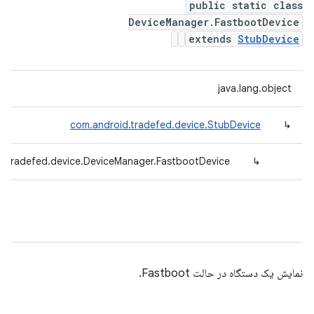
public static class
DeviceManager.FastbootDevice
extends
StubDevice
java.lang.object
com.android.tradefed.device.StubDevice
↳
d.tradefed.device.DeviceManager.FastbootDevice
↳
نمایش یک دستگاه در حالت Fastboot.