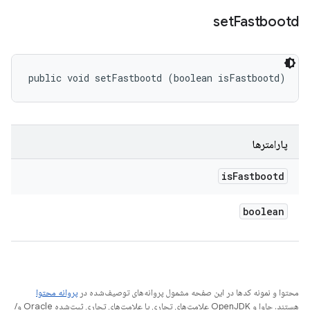
set
Fastbootd
public void setFastbootd (boolean isFastbootd)
پارامترها
is
Fastbootd
boolean
محتوا و نمونه کدها در این صفحه مشمول پروانه‌های توصیف‌شده در
پروانه محتوا
هستند. جاوا و OpenJDK علامت‌های تجاری یا علامت‌های تجاری ثبت‌شده Oracle و/