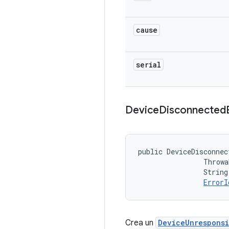
cause
serial
Device
Disconnected
public DeviceDisconnec
                Throwa
                String
ErrorI
Crea un
DeviceUnrespons