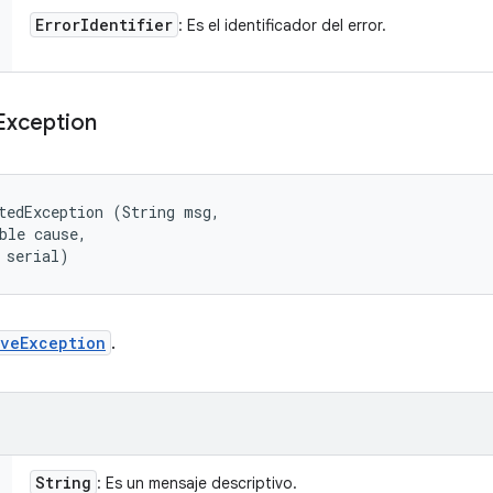
Error
Identifier
: Es el identificador del error.
Exception
tedException (String msg, 

ble cause, 

 serial)
iveException
.
String
: Es un mensaje descriptivo.