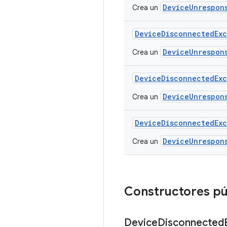
DeviceUnrespon
Crea un
Device
Disconnected
Ex
DeviceUnrespon
Crea un
Device
Disconnected
Ex
DeviceUnrespon
Crea un
Device
Disconnected
Ex
DeviceUnrespon
Crea un
Constructores pú
Device
Disconnected