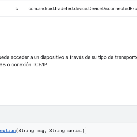
↳
com.android.tradefed.device.DeviceDisconnectedExc
de acceder a un dispositivo a través de su tipo de transporte, p
USB o conexión TCP/IP.
ception
(String msg
,
String serial)