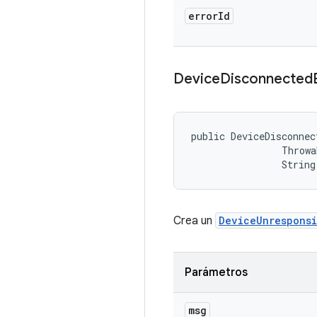
error
Id
Device
Disconnected
public DeviceDisconnec
                Throwa
                String
Crea un
DeviceUnrespons
Parámetros
msg