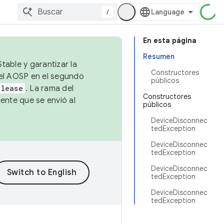
/
En esta página
Resumen
table y garantizar la
Constructores
 el AOSP en el segundo
públicos
elease
. La rama del
Constructores
ente que se envió al
públicos
DeviceDisconnec
tedException
DeviceDisconnec
tedException
DeviceDisconnec
tedException
DeviceDisconnec
tedException