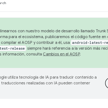
arch
alinearnos con nuestro modelo de desarrollo llamado Trunk S
forma para el ecosistema, publicaremos el código fuente en
 compilar el AOSP y contribuir a él, usa
android-latest-r
test-release
siempre hará referencia a la versión más reci
 información, consulta
Cambios en el AOSP
.
gle utiliza tecnología de IA para traducir contenido a
as traducciones realizadas con IA pueden contener