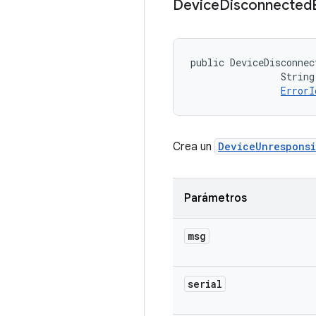
Device
Disconnected
public DeviceDisconnec
                String
ErrorI
Crea un
DeviceUnrespons
Parámetros
msg
serial