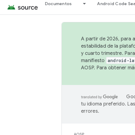
Documentos
Android Code Se
A partir de 2026, para 
estabilidad de la plata
y cuarto trimestre. Para
manifiesto
android-la
AOSP. Para obtener más
Goo
tu idioma preferido. L
errores.
AOSP