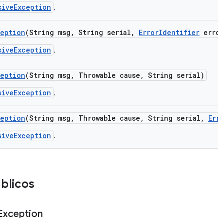
siveException
.
ception
(String msg
,
String serial
,
Error
Identifier
err
siveException
.
ception
(String msg
,
Throwable cause
,
String serial)
siveException
.
ception
(String msg
,
Throwable cause
,
String serial
,
Er
siveException
.
blicos
Exception