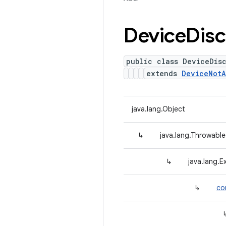
Device
Dis
public class DeviceDis
extends
DeviceNotA
java.lang.Object
↳
java.lang.Throwable
↳
java.lang.E
↳
co