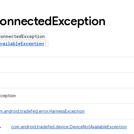
connected
Exception
connectedException
vailableException
xception
m.android.tradefed.error.HarnessException
↳
com.android.tradefed.device.DeviceNotAvailableException