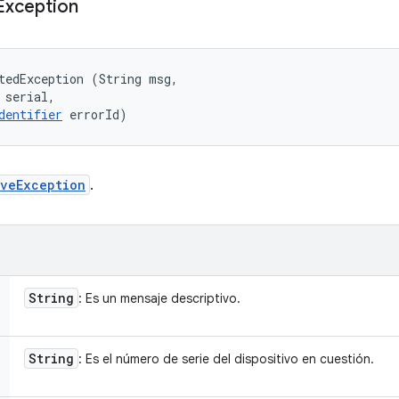
Exception
tedException (String msg, 

 serial, 

dentifier
 errorId)
iveException
.
String
: Es un mensaje descriptivo.
String
: Es el número de serie del dispositivo en cuestión.