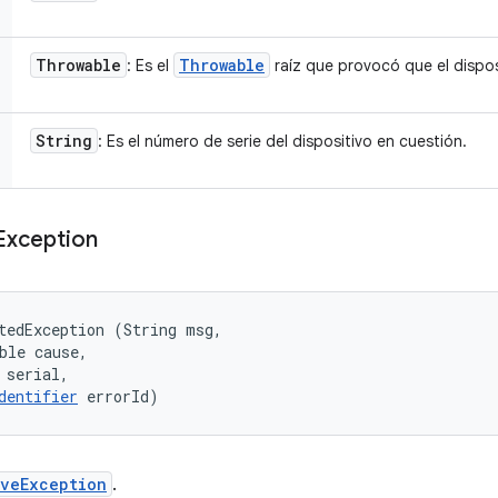
Throwable
Throwable
: Es el
raíz que provocó que el dispos
String
: Es el número de serie del dispositivo en cuestión.
Exception
tedException (String msg, 

ble cause, 

 serial, 

dentifier
 errorId)
iveException
.