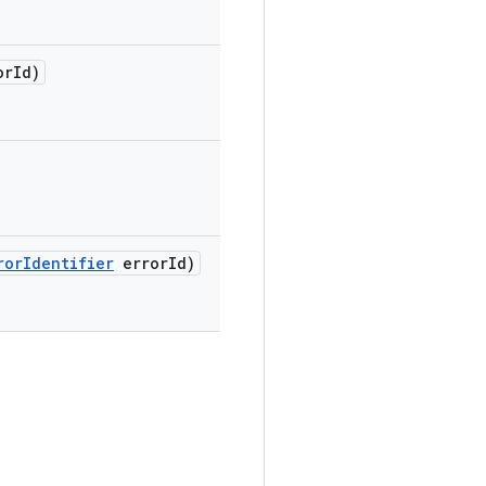
or
Id)
ror
Identifier
error
Id)