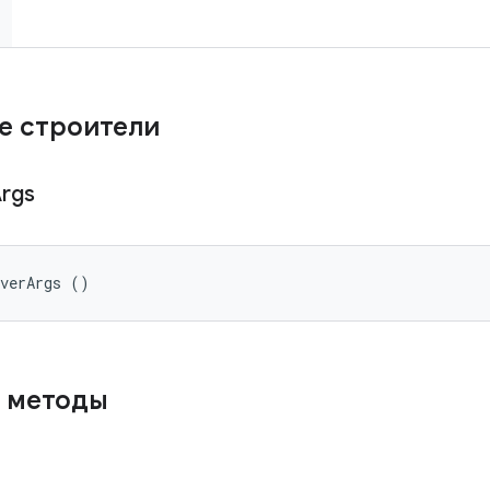
е строители
Args
lverArgs ()
 методы