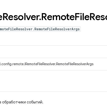
e
Resolver
.
Remote
File
Res
moteFileResolver.RemoteFileResolverArgs
.config.remote.IRemoteFileResolver.RemoteFileResolverArgs
в обработчики событий.