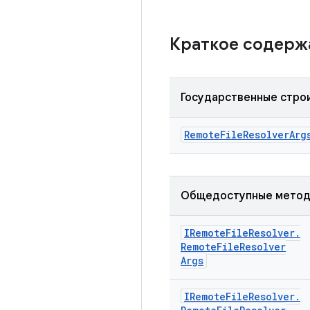
Краткое содер
Государственные стро
Remote
File
Resolver
Arg
Общедоступные мето
IRemote
File
Resolver
.
Remote
File
Resolver
Args
IRemote
File
Resolver
.