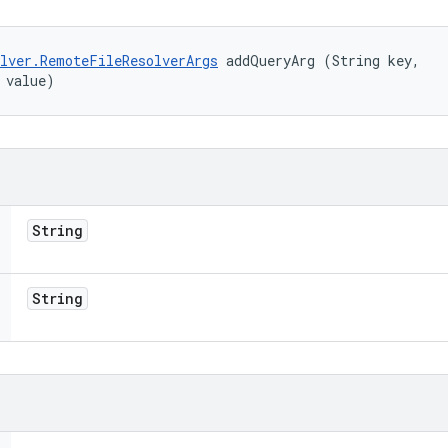
lver.RemoteFileResolverArgs
 addQueryArg (String key, 

 value)
String
String