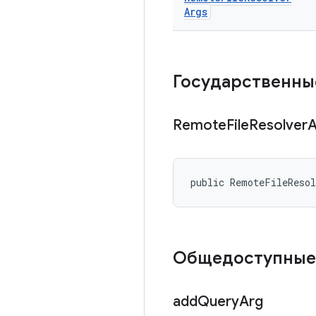
Args
Государственны
Remote
File
Resolver
public RemoteFileReso
Общедоступные
add
Query
Arg