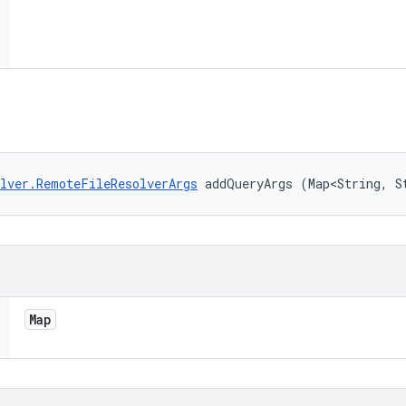
lver.RemoteFileResolverArgs
 addQueryArgs (Map<String, S
Map