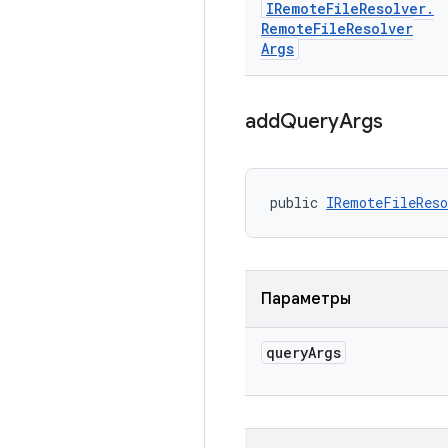
IRemote
File
Resolver
.
Remote
File
Resolver
Args
add
Query
Args
public 
IRemoteFileReso
Параметры
query
Args