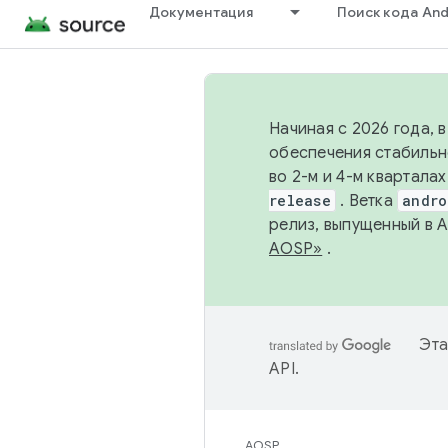
Документация
Поиск кода And
Начиная с 2026 года, 
обеспечения стабильн
во 2-м и 4-м квартала
release
. Ветка
andro
релиз, выпущенный в 
AOSP»
.
Эта
API
.
AOSP