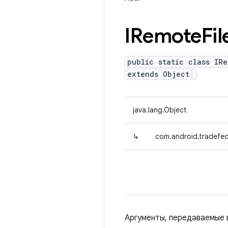
IRemote
Fil
public static class IRe
extends Object
java.lang.Object
↳
com.android.tradefed
Аргументы, передаваемые 