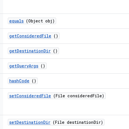
equals
(Object obj)
get
Considered
File
()
get
Destination
Dir
()
get
Query
Args
()
hash
Code
()
set
Considered
File
(File considered
File)
set
Destination
Dir
(File destination
Dir)