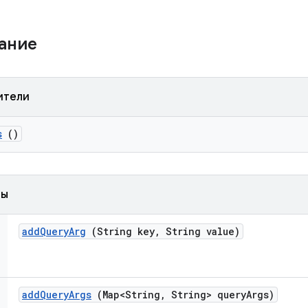
жание
ители
s
()
ды
add
Query
Arg
(String key
,
String value)
add
Query
Args
(Map<String
,
String> query
Args)