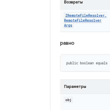
Возвраты
IRemote
File
Resolver
.
Remote
File
Resolver
Args
равно
public boolean equals
Параметры
obj