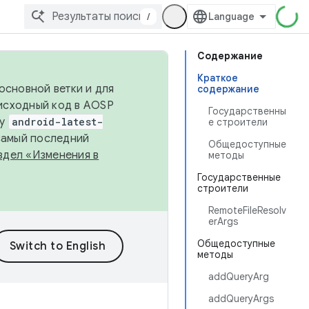
/
Содержание
Краткое
основной ветки и для
содержание
исходный код в AOSP
Государственны
ку
android-latest-
е строители
 самый последний
Общедоступные
здел «Изменения в
методы
Государственные
строители
RemoteFileResolv
erArgs
Общедоступные
методы
addQueryArg
addQueryArgs