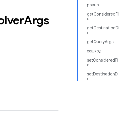
равно
getConsideredFil
olver
Args
e
getDestinationDi
r
getQueryArgs
хешкод
setConsideredFil
e
setDestinationDi
r