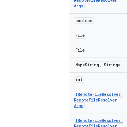
Remote
File
Resolver
Args
boolean
File
File
Map<String
,
String>
int
IRemote
File
Resolver
.
Remote
File
Resolver
Args
IRemote
File
Resolver
.
Remote
File
Resolver