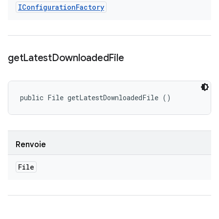
IConfiguration
Factory
get
Latest
Downloaded
File
public File getLatestDownloadedFile ()
Renvoie
File