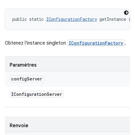
public static 
IConfigurationFactory
 getInstance (
I
Obtenez l'instance singleton
IConfigurationFactory
.
Paramètres
config
Server
IConfiguration
Server
Renvoie