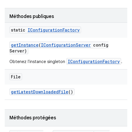
Méthodes publiques
static
IConfiguration
Factory
get
Instance
(
IConfiguration
Server
config
Server)
IConfigurationFactory
Obtenez l'instance singleton
.
File
get
Latest
Downloaded
File
()
Méthodes protégées