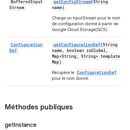
Buffered
Input
get
Config
Stream
(String
Stream
name)
Charge un InputStream pour le nom
de configuration donné à partir de
Google Cloud Storage(GCS).
Configuration
get
Configuration
Def
(String
Def
name
,
boolean is
Global
,
Map<String
,
String> template
Map)
ConfigurationDef
Récupère le
pour le nom donné.
Méthodes publiques
get
Instance