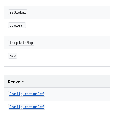
is
Global
boolean
template
Map
Map
Renvoie
Configuration
Def
Configuration
Def