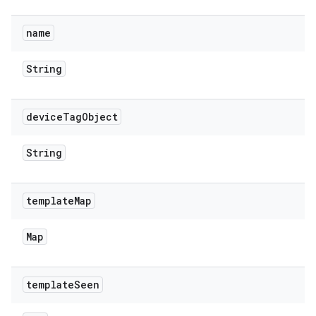
name
String
device
Tag
Object
String
template
Map
Map
template
Seen