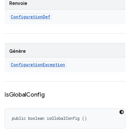
Renvoie
Configuration
Def
Génère
Configuration
Exception
is
Global
Config
public boolean isGlobalConfig ()