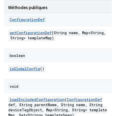
Méthodes publiques
Configuration
Def
get
Configuration
Def
(String name
,
Map<String
,
String> template
Map)
boolean
is
Global
Config
()
void
load
Included
Configuration
(
Configuration
Def
def
,
String parent
Name
,
String name
,
String
device
Tag
Object
,
Map<String
,
String> template
Map
,
Set<String> template
Seen)