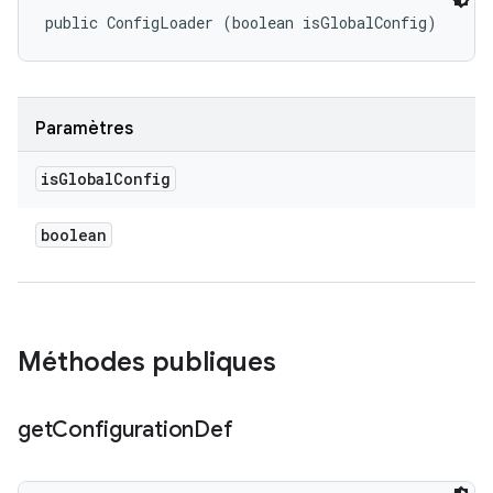
public ConfigLoader (boolean isGlobalConfig)
Paramètres
is
Global
Config
boolean
Méthodes publiques
get
Configuration
Def