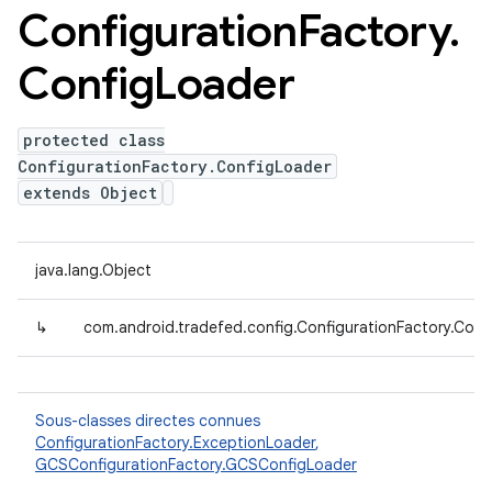
Configuration
Factory
.
Config
Loader
protected class
ConfigurationFactory.ConfigLoader
extends Object
java.lang.Object
↳
com.android.tradefed.config.ConfigurationFactory.Conf
Sous-classes directes connues
ConfigurationFactory.ExceptionLoader
,
GCSConfigurationFactory.GCSConfigLoader