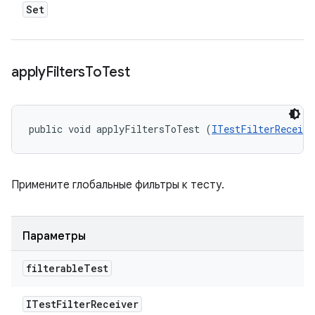
Set
apply
Filters
To
Test
public void applyFiltersToTest (
ITestFilterReceive
Примените глобальные фильтры к тесту.
Параметры
filterable
Test
ITest
Filter
Receiver