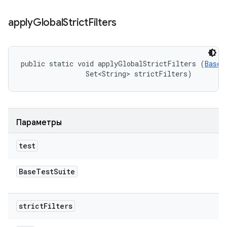
apply
Global
Strict
Filters
public static void applyGlobalStrictFilters (
BaseT
                Set<String> strictFilters)
Параметры
test
Base
Test
Suite
strict
Filters