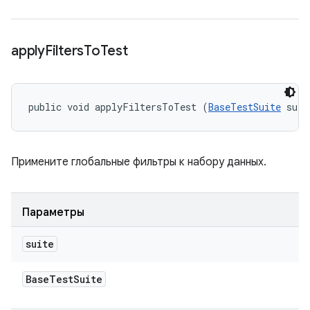
apply
Filters
To
Test
public void applyFiltersToTest (
BaseTestSuite
 suit
Примените глобальные фильтры к набору данных.
Параметры
suite
Base
Test
Suite