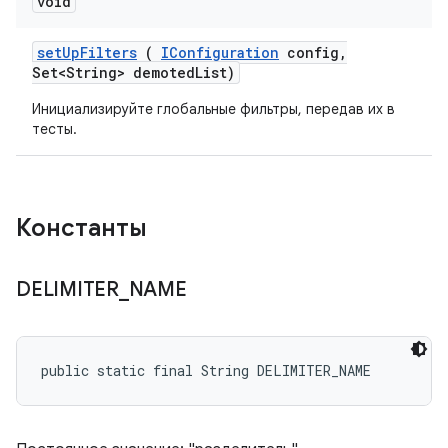
void
set
Up
Filters
(
IConfiguration
config
,
Set<String> demoted
List)
Инициализируйте глобальные фильтры, передав их в
тесты.
Константы
DELIMITER
_
NAME
public static final String DELIMITER_NAME