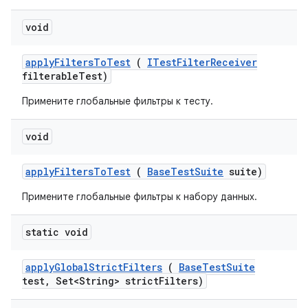
void
apply
Filters
To
Test
(
ITest
Filter
Receiver
filterable
Test)
Примените глобальные фильтры к тесту.
void
apply
Filters
To
Test
(
Base
Test
Suite
suite)
Примените глобальные фильтры к набору данных.
static void
apply
Global
Strict
Filters
(
Base
Test
Suite
test
,
Set<String> strict
Filters)