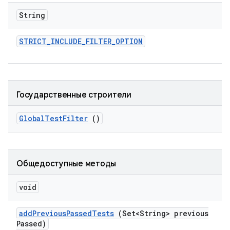
String
STRICT
_
INCLUDE
_
FILTER
_
OPTION
Государственные строители
Global
Test
Filter
()
Общедоступные методы
void
add
Previous
Passed
Tests
(Set<String> previous
Passed)