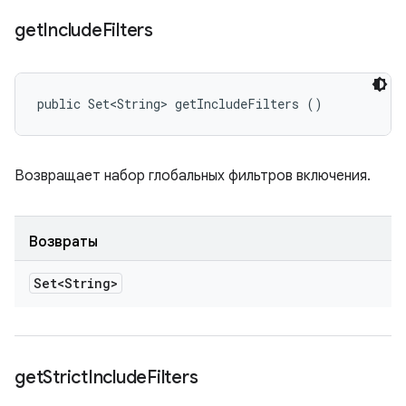
get
Include
Filters
public Set<String> getIncludeFilters ()
Возвращает набор глобальных фильтров включения.
Возвраты
Set<String>
get
Strict
Include
Filters