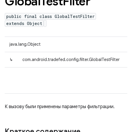
Global
Test
Filter
public final class GlobalTestFilter
extends Object
java.lang.Object
↳
com.android.tradefed.config.filter.GlobalTestFilter
К вызову были применены параметры фильтрации.
Краткое содержание