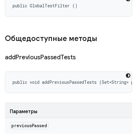
public GlobalTestFilter ()
Общедоступные методы
add
Previous
Passed
Tests
public void addPreviousPassedTests (Set<String> pr
Параметры
previous
Passed